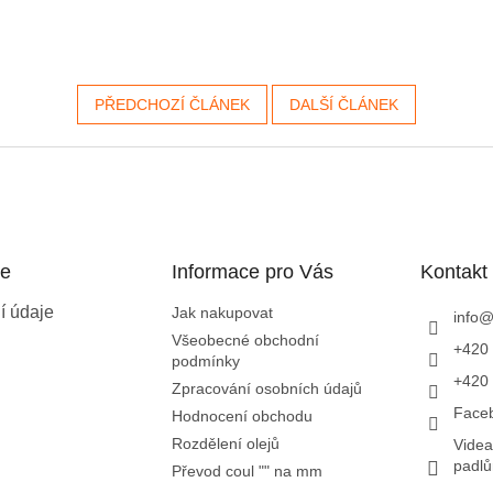
PŘEDCHOZÍ ČLÁNEK
DALŠÍ ČLÁNEK
ce
Informace pro Vás
Kontakt
í údaje
Jak nakupovat
info
Všeobecné obchodní
+420 
podmínky
+420 
Zpracování osobních údajů
Face
Hodnocení obchodu
Rozdělení olejů
Videa
padl
Převod coul "" na mm