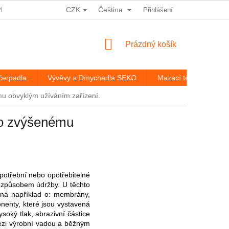
CZK
Čeština
PRACOVÁNÍ OSOBNÍCH ÚDAJŮ
HODNOCENÍ OBCHODU
Přihlášení
ROZ
NÁKUPNÍ
Prázdný košík
KOŠÍK
čerpadla
Vývěvy a Dmychadla SEKO
Mazací technika
u obvyklým užíváním zařízení.
bo zvýšenému
potřební nebo opotřebitelné
a způsobem údržby. U těchto
dná například o: membrány,
onenty, které jsou vystavená
soký tlak, abrazivní částice
 mezi výrobní vadou a běžným