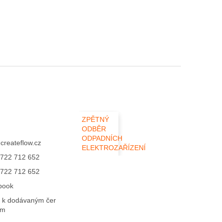
ZPĚTNÝ
ODBĚR
ODPADNÍCH
@
createflow.cz
ELEKTROZAŘÍZENÍ
722 712 652
722 712 652
book
 k dodávaným čer
ům