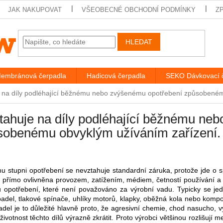
JAK NAKUPOVAT
VŠEOBECNÉ OBCHODNÍ PODMÍNKY
Z
HLEDAT
embránová čerpadla
Hadicová čerpadla
SEKO Dávkovací 
 na díly podléhající běžnému nebo zvýšenému opotřebení způsobeném
tahuje na díly podléhající běžnému ne
sobenému obvyklým užíváním zařízení.
mu stupni opotřebení se nevztahuje standardní záruka, protože jde o s
t je přímo ovlivněna provozem, zatížením, médiem, četností používání 
u opotřebení, které není považováno za výrobní vadu. Typicky se je
rpadel, tlakové spínače, uhlíky motorů, klapky, oběžná kola nebo komp
el je to důležité hlavně proto, že agresivní chemie, chod nasucho, vy
votnost těchto dílů výrazně zkrátit. Proto výrobci většinou rozlišují