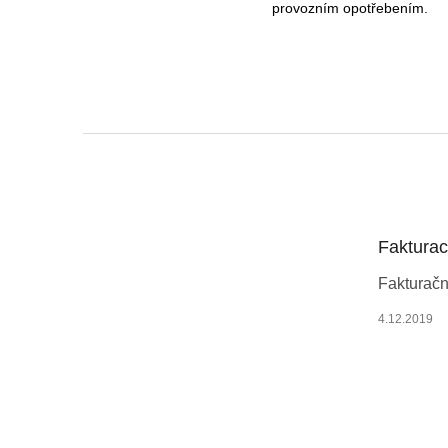
provozním opotřebením.
Z
á
p
a
t
Faktura
í
Fakturačn
4.12.2019