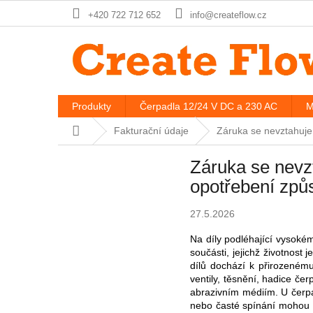
Přejít
+420 722 712 652
info@createflow.cz
na
obsah
Produkty
Čerpadla 12/24 V DC a 230 AC
M
Domů
Fakturační údaje
Záruka se nevztahuje
Záruka se nevz
opotřebení způ
27.5.2026
Na díly podléhající vysoké
součásti, jejichž životnos
dílů dochází k přirozeném
ventily, těsnění, hadice če
abrazivním médiím. U čerpad
nebo časté spínání mohou ži