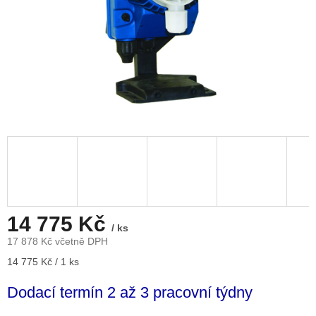
14 775 Kč
/ ks
17 878 Kč včetně DPH
Měrná
14 775 Kč / 1 ks
cena:
Dodací termín 2 až 3 pracovní týdny