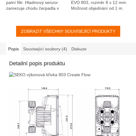
patní filtr. Hladinový senzor
EVO 803, rozměr 8 x 12 mm.
zamezuje chodu čerpadla v
Možnost objednání od 1 m.
případě, že dojde kapalina v
zásobní nádrží. V případě
otoční...
ZOBRAZIT VŠECHNY SOUVISEJÍCÍ PRODUKTY
Popis
Související soubory (4)
Diskuze
Detailní popis produktu