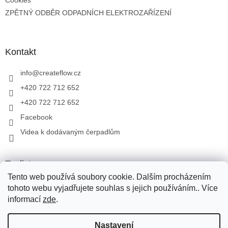
Cookies
ZPĚTNÝ ODBĚR ODPADNÍCH ELEKTROZAŘÍZENÍ
Kontakt
info
@
createflow.cz
+420 722 712 652
+420 722 712 652
Facebook
Videa k dodávaným čerpadlům
Toplist
Tento web používá soubory cookie. Dalším procházením
tohoto webu vyjadřujete souhlas s jejich používáním.. Více
informací
zde
.
Vytvořil Shoptet
Pro přepravu zboží využíváme Zásilkovnu, PPL, Toptrans. Pro
Nastavení