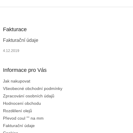
Z
á
p
a
Fakturace
t
Fakturační údaje
í
4.12.2019
Informace pro Vás
Jak nakupovat
Všeobecné obchodní podmínky
Zpracování osobních údajů
Hodnocení obchodu
Rozdělení olejů
Převod coul "" na mm
Fakturační údaje