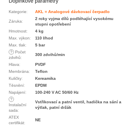
Doplňkové parametry
Kategorie
:
AKL = Analogové dávkovací čerpadlo
2 roky vyjma dílů podléhající vysokému
Záruka
:
stupni opotřebení
Hmotnost
:
4 kg
Max. výkon
:
110 l/hod
Max. tlak
:
5 bar
?
Počet
300 zdvihů/min
zdvihů
:
Hlava
:
PVDF
Membrána
:
Teflon
Kuličky
:
Kereamika
Těsnění
:
EPDM
Napájení
:
100-240 V AC 50/60 Hz
?
Vstřikovací a patní ventil, hadička na sání a
Instalační
výtlak, patní držák
sada
:
ATEX
NE
certifikát
: