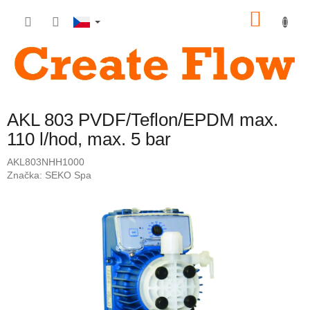
Přejít
NÁKU
na
obsah
KOŠÍK
AKL 803 PVDF/Teflon/EPDM max.
110 l/hod, max. 5 bar
AKL803NHH1000
Značka:
SEKO Spa