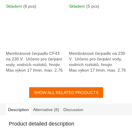
l/min, max. 2,76 bar,
samonasávací -1.8 m.
Skladem
(6 pcs)
Skladem
(5 pcs)
samonasávací -1.8 m.
Napájení 12 V DC
Napájení 230 V AC
Membránové čerpadlo CF43
Membránové čerpadlo na 230
na 230 V. Určeno pro čerpání
V. Určeno pro čerpání vody,
vody, vodních roztoků, hnojiv.
vodních roztoků, hnojiv.
Max.výkon 17 l/min, max. 2,76
Max.výkon 17 l/min, max. 2,76
bar, samonasávací schopnost
bar, samonasávací schopnost
-1.8 m.
-1.8 m.
SHOW ALL RELATED PRODUCTS
Description
Alternative (8)
Discussion
Product detailed description