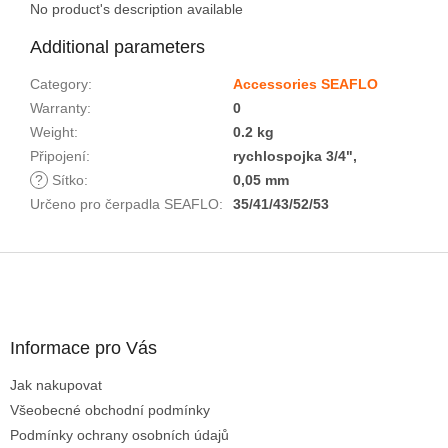
No product's description available
Additional parameters
Category
:
Accessories SEAFLO
Warranty
:
0
Weight
:
0.2 kg
Připojení
:
rychlospojka 3/4",
?
Sítko
:
0,05 mm
Určeno pro čerpadla SEAFLO
:
35/41/43/52/53
F
o
o
t
Informace pro Vás
e
r
Jak nakupovat
Všeobecné obchodní podmínky
Podmínky ochrany osobních údajů