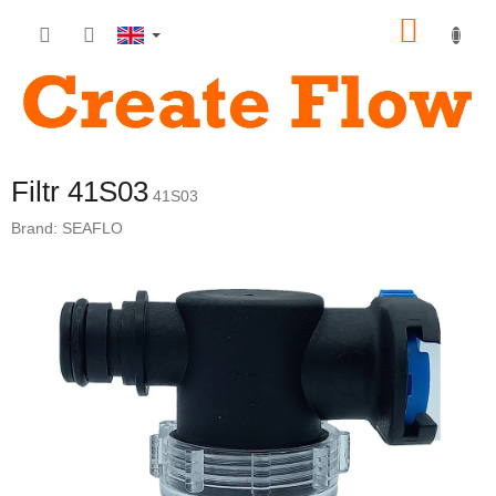
Skip
SHOP
to
content
CART
Filtr 41S03
41S03
Brand:
SEAFLO