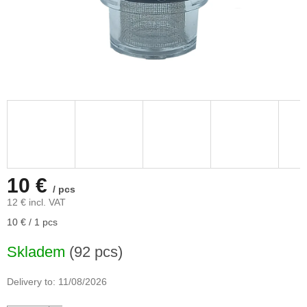
10 €
/ pcs
12 € incl. VAT
Measure
10 € / 1 pcs
price:
Skladem
(92 pcs)
Delivery to:
11/08/2026