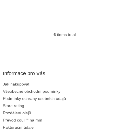
6
items total
L
i
s
F
t
o
i
o
n
t
g
Informace pro Vás
e
c
r
o
Jak nakupovat
n
t
Všeobecné obchodní podmínky
r
Podmínky ochrany osobních údajů
o
Store rating
l
Rozdělení olejů
s
Převod coul "" na mm
Fakturační údaje