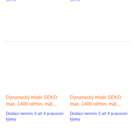
1100 mm, míchadlo 90 mm
600 mm, míchadlo 90 mm
Dynamický mixér SEKO
Dynamický mixér SEKO
max. 1400 ot/min, mat.
max. 1400 ot/min, mat.
PVC, el. motor 3-f 0,12 kW
PVC, el. motor 3-f 0,12 kW
Dodací termín 3 až 4 pracovní
Dodací termín 3 až 4 pracovní
50 Hz, mat. PVC, hřídel
50 Hz, mat. PVC, hřídel
týdny
týdny
800 mm, míchadlo 90 mm
900 mm, míchadlo 90 mm