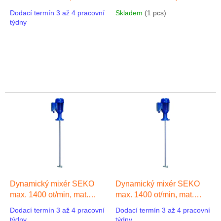
u
PVC, el. motor 1-f 0,12 kW
PVC, el. motor 1-f 0,12 kW
Dodací termín 3 až 4 pracovní
Skladem
(1 pcs)
c
230V 0 Hz, mat. PVC,
50 Hz, mat. PVC, hřídel
týdny
t
hřídel 800 mm, míchadlo
600 mm, míchadlo 90 mm
s
90 mm
Dynamický mixér SEKO
Dynamický mixér SEKO
max. 1400 ot/min, mat.
max. 1400 ot/min, mat.
PVC, el. motor 3-f 0,12 kW
PVC, el. motor 3-f 0,12 kW
Dodací termín 3 až 4 pracovní
Dodací termín 3 až 4 pracovní
50 Hz, mat. PVC, hřídel
50 Hz, mat. PVC, hřídel
týdny
týdny