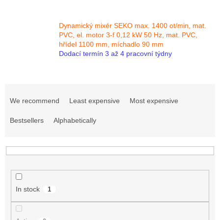
Dynamický mixér SEKO max. 1400 ot/min, mat.
PVC, el. motor 3-f 0,12 kW 50 Hz, mat. PVC,
hřídel 1100 mm, míchadlo 90 mm
Dodací termín 3 až 4 pracovní týdny
P
r
We recommend
Least expensive
Most expensive
o
d
Bestsellers
Alphabetically
u
c
t
s
o
r
In stock
1
t
i
n