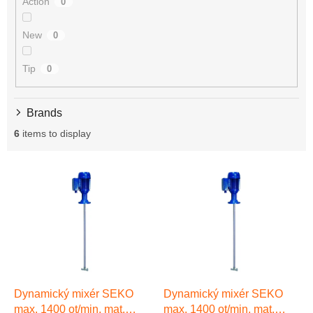
Action
0
g
New
0
Tip
0
Brands
6
items to display
L
i
s
t
o
f
p
r
o
Dynamický mixér SEKO
Dynamický mixér SEKO
d
max. 1400 ot/min, mat.
max. 1400 ot/min, mat.