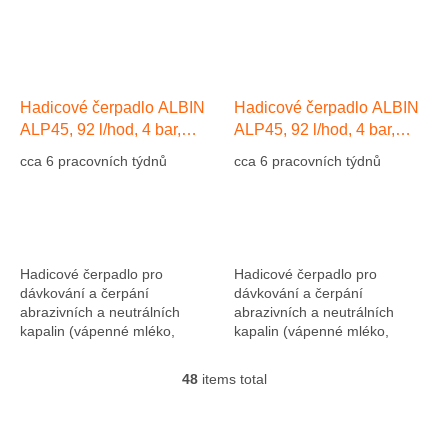
Hadicové čerpadlo ALBIN
Hadicové čerpadlo ALBIN
ALP45, 92 l/hod, 4 bar,
ALP45, 92 l/hod, 4 bar,
hadice EPDM
hadice Přírodní kaučuk NR
cca 6 pracovních týdnů
cca 6 pracovních týdnů
Hadicové čerpadlo pro
Hadicové čerpadlo pro
dávkování a čerpání
dávkování a čerpání
abrazivních a neutrálních
abrazivních a neutrálních
kapalin (vápenné mléko,
kapalin (vápenné mléko,
abrazivní kaly, atd....). Výkon
abrazivní kaly, atd....). Výkon
1275 l/hod, 10 bar, hadice NR
1275 l/hod, 10 bar, hadice NR
48
items total
L
(přírodní kaučuk)....
(přírodní kaučuk)....
i
s
t