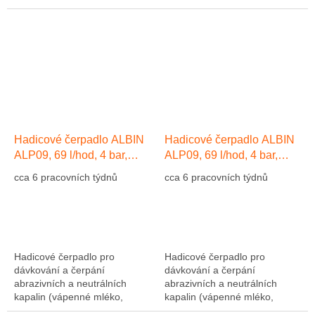
abrazivní kaly, atd....). Výkon
abrazivní kaly, atd....). Výkon
1275 l/hod, 10 bar, hadice NR
1275 l/hod, 10 bar, hadice NR
(přírodní kaučuk)....
(přírodní kaučuk)....
Hadicové čerpadlo ALBIN
Hadicové čerpadlo ALBIN
ALP09, 69 l/hod, 4 bar,
ALP09, 69 l/hod, 4 bar,
hadice EPDM
hadice Přírodní kaučuk NR
cca 6 pracovních týdnů
cca 6 pracovních týdnů
Hadicové čerpadlo pro
Hadicové čerpadlo pro
dávkování a čerpání
dávkování a čerpání
abrazivních a neutrálních
abrazivních a neutrálních
kapalin (vápenné mléko,
kapalin (vápenné mléko,
abrazivní kaly, atd....). Výkon
abrazivní kaly, atd....). Výkon