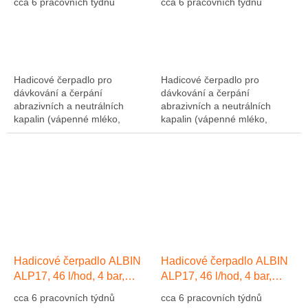
cca 6 pracovních týdnů
cca 6 pracovních týdnů
Hadicové čerpadlo pro
Hadicové čerpadlo pro
dávkování a čerpání
dávkování a čerpání
abrazivních a neutrálních
abrazivních a neutrálních
kapalin (vápenné mléko,
kapalin (vápenné mléko,
abrazivní kaly, atd....). Výkon
abrazivní kaly, atd....). Výkon
1275 l/hod, 10 bar, hadice NR
1275 l/hod, 10 bar, hadice NR
(přírodní kaučuk)....
(přírodní kaučuk)....
Hadicové čerpadlo ALBIN
Hadicové čerpadlo ALBIN
ALP17, 46 l/hod, 4 bar,
ALP17, 46 l/hod, 4 bar,
hadice EPDM
hadice Přírodní kaučuk NR
cca 6 pracovních týdnů
cca 6 pracovních týdnů