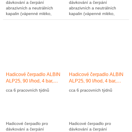
dávkování a čerpání
dávkování a čerpání
abrazivních a neutrálních
abrazivních a neutrálních
kapalin (vápenné mléko,
kapalin (vápenné mléko,
abrazivní kaly, atd....). Výkon
abrazivní kaly, atd....). Výkon
1275 l/hod, 10 bar, hadice NR
1275 l/hod, 10 bar, hadice NR
(přírodní kaučuk)....
(přírodní kaučuk)....
Hadicové čerpadlo ALBIN
Hadicové čerpadlo ALBIN
ALP25, 90 l/hod, 4 bar,
ALP25, 90 l/hod, 4 bar,
hadice EPDM
hadice Přírodní kaučuk NR
cca 6 pracovních týdnů
cca 6 pracovních týdnů
Hadicové čerpadlo pro
Hadicové čerpadlo pro
dávkování a čerpání
dávkování a čerpání