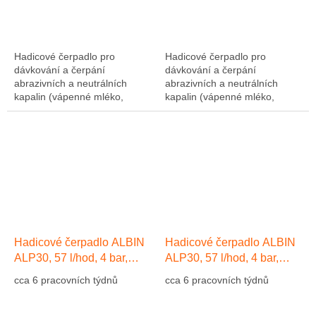
Hadicové čerpadlo pro
Hadicové čerpadlo pro
dávkování a čerpání
dávkování a čerpání
abrazivních a neutrálních
abrazivních a neutrálních
kapalin (vápenné mléko,
kapalin (vápenné mléko,
abrazivní kaly, atd....). Výkon
abrazivní kaly, atd....). Výkon
1275 l/hod, 10 bar, hadice NR
1275 l/hod, 10 bar, hadice NR
(přírodní kaučuk)....
(přírodní kaučuk)....
Hadicové čerpadlo ALBIN
Hadicové čerpadlo ALBIN
ALP30, 57 l/hod, 4 bar,
ALP30, 57 l/hod, 4 bar,
hadice EPDM
hadice Přírodní kaučuk NR
cca 6 pracovních týdnů
cca 6 pracovních týdnů