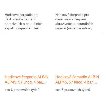
Hadicové čerpadlo pro
Hadicové čerpadlo pro
dávkování a čerpání
dávkování a čerpání
abrazivních a neutrálních
abrazivních a neutrálních
kapalin (vápenné mléko,
kapalin (vápenné mléko,
abrazivní kaly, atd....). Výkon
abrazivní kaly, atd....). Výkon
1275 l/hod, 10 bar, hadice NR
1275 l/hod, 10 bar, hadice NR
(přírodní kaučuk)....
(přírodní kaučuk)....
Hadicové čerpadlo ALBIN
Hadicové čerpadlo ALBIN
ALP45, 57 l/hod, 4 bar,
ALP45, 57 l/hod, 4 bar,
hadice EPDM
hadice Přírodní kaučuk NR
cca 6 pracovních týdnů
cca 6 pracovních týdnů