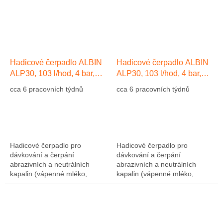
Hadicové čerpadlo ALBIN
Hadicové čerpadlo ALBIN
ALP30, 103 l/hod, 4 bar,
ALP30, 103 l/hod, 4 bar,
hadice EPDM
hadice Přírodní kaučuk NR
cca 6 pracovních týdnů
cca 6 pracovních týdnů
Hadicové čerpadlo pro
Hadicové čerpadlo pro
dávkování a čerpání
dávkování a čerpání
abrazivních a neutrálních
abrazivních a neutrálních
kapalin (vápenné mléko,
kapalin (vápenné mléko,
abrazivní kaly, atd....). Výkon
abrazivní kaly, atd....). Výkon
1275 l/hod, 10 bar, hadice NR
1275 l/hod, 10 bar, hadice NR
(přírodní kaučuk)....
(přírodní kaučuk)....