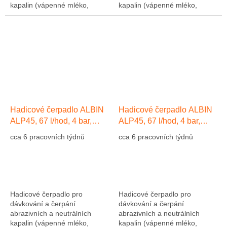
kapalin (vápenné mléko,
kapalin (vápenné mléko,
abrazivní kaly, atd....). Výkon
abrazivní kaly, atd....). Výkon
1275 l/hod, 10 bar, hadice NR
1275 l/hod, 10 bar, hadice NR
(přírodní kaučuk)....
(přírodní kaučuk)....
Hadicové čerpadlo ALBIN
Hadicové čerpadlo ALBIN
ALP45, 67 l/hod, 4 bar,
ALP45, 67 l/hod, 4 bar,
hadice EPDM
hadice Přírodní kaučuk NR
cca 6 pracovních týdnů
cca 6 pracovních týdnů
Hadicové čerpadlo pro
Hadicové čerpadlo pro
dávkování a čerpání
dávkování a čerpání
abrazivních a neutrálních
abrazivních a neutrálních
kapalin (vápenné mléko,
kapalin (vápenné mléko,