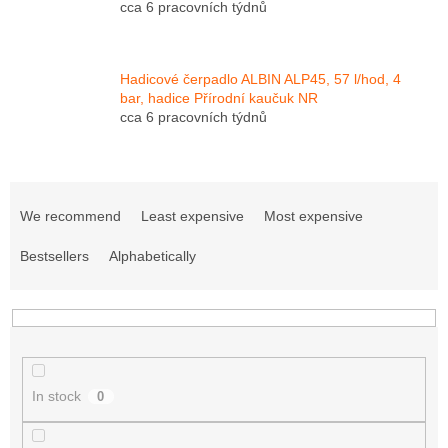
cca 6 pracovních týdnů
Hadicové čerpadlo ALBIN ALP45, 57 l/hod, 4
bar, hadice Přírodní kaučuk NR
cca 6 pracovních týdnů
P
r
We recommend
Least expensive
Most expensive
o
d
Bestsellers
Alphabetically
u
c
t
s
o
r
In stock
0
t
i