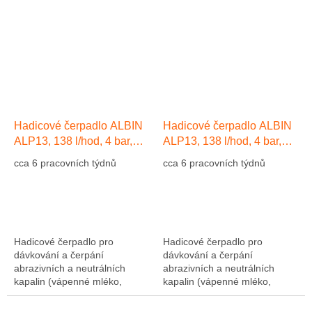
1275 l/hod, 10 bar, hadice NR
1275 l/hod, 10 bar, hadice NR
(přírodní kaučuk)....
(přírodní kaučuk)....
Hadicové čerpadlo ALBIN
Hadicové čerpadlo ALBIN
ALP13, 138 l/hod, 4 bar,
ALP13, 138 l/hod, 4 bar,
hadice EPDM
hadice Přírodní kaučuk NR
cca 6 pracovních týdnů
cca 6 pracovních týdnů
Hadicové čerpadlo pro
Hadicové čerpadlo pro
dávkování a čerpání
dávkování a čerpání
abrazivních a neutrálních
abrazivních a neutrálních
kapalin (vápenné mléko,
kapalin (vápenné mléko,
abrazivní kaly, atd....). Výkon
abrazivní kaly, atd....). Výkon
1275 l/hod, 10 bar, hadice NR
1275 l/hod, 10 bar, hadice NR