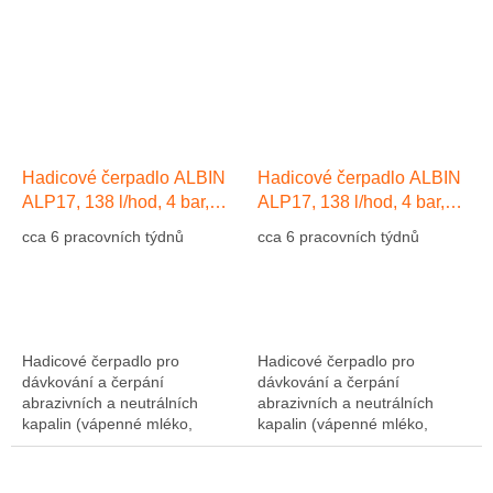
(přírodní kaučuk)....
(přírodní kaučuk)....
Hadicové čerpadlo ALBIN
Hadicové čerpadlo ALBIN
ALP17, 138 l/hod, 4 bar,
ALP17, 138 l/hod, 4 bar,
hadice EPDM
hadice Přírodní kaučuk NR
cca 6 pracovních týdnů
cca 6 pracovních týdnů
Hadicové čerpadlo pro
Hadicové čerpadlo pro
dávkování a čerpání
dávkování a čerpání
abrazivních a neutrálních
abrazivních a neutrálních
kapalin (vápenné mléko,
kapalin (vápenné mléko,
abrazivní kaly, atd....). Výkon
abrazivní kaly, atd....). Výkon
1275 l/hod, 10 bar, hadice NR
1275 l/hod, 10 bar, hadice NR
(přírodní kaučuk)....
(přírodní kaučuk)....