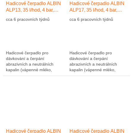
Hadicové čerpadlo ALBIN
Hadicové čerpadlo ALBIN
ALP13, 35 l/hod, 4 bar,
ALP17, 35 l/hod, 4 bar,
hadice Přírodní kaučuk NR
hadice EPDM
cca 6 pracovních týdnů
cca 6 pracovních týdnů
Hadicové čerpadlo pro
Hadicové čerpadlo pro
dávkování a čerpání
dávkování a čerpání
abrazivních a neutrálních
abrazivních a neutrálních
kapalin (vápenné mléko,
kapalin (vápenné mléko,
abrazivní kaly, atd....). Výkon
abrazivní kaly, atd....). Výkon
1275 l/hod, 10 bar, hadice NR
1275 l/hod, 10 bar, hadice NR
(přírodní kaučuk)....
(přírodní kaučuk)....
Hadicové čerpadlo ALBIN
Hadicové čerpadlo ALBIN