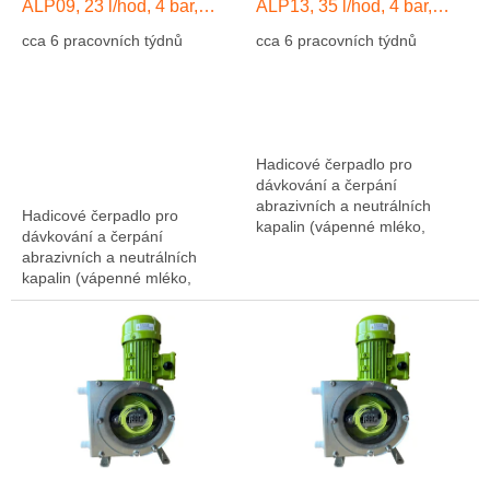
d
ALP09, 23 l/hod, 4 bar,
ALP13, 35 l/hod, 4 bar,
u
hadice NR
hadice EPDM
cca 6 pracovních týdnů
cca 6 pracovních týdnů
c
t
s
Hadicové čerpadlo pro
dávkování a čerpání
abrazivních a neutrálních
Hadicové čerpadlo pro
kapalin (vápenné mléko,
dávkování a čerpání
abrazivní kaly, atd....). Výkon
abrazivních a neutrálních
1275 l/hod, 10 bar, hadice NR
kapalin (vápenné mléko,
(přírodní kaučuk)....
abrazivní kaly, atd....). Výkon
1275 l/hod, 10 bar, hadice NR
(přírodní kaučuk)....