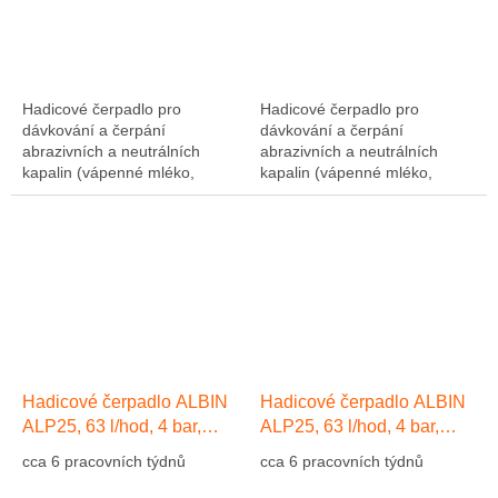
Hadicové čerpadlo pro
Hadicové čerpadlo pro
dávkování a čerpání
dávkování a čerpání
abrazivních a neutrálních
abrazivních a neutrálních
kapalin (vápenné mléko,
kapalin (vápenné mléko,
abrazivní kaly, atd....). Výkon
abrazivní kaly, atd....). Výkon
1275 l/hod, 10 bar, hadice NR
1275 l/hod, 10 bar, hadice NR
(přírodní kaučuk)....
(přírodní kaučuk)....
Hadicové čerpadlo ALBIN
Hadicové čerpadlo ALBIN
ALP25, 63 l/hod, 4 bar,
ALP25, 63 l/hod, 4 bar,
hadice EPDM
hadice Přírodní kaučuk NR
cca 6 pracovních týdnů
cca 6 pracovních týdnů