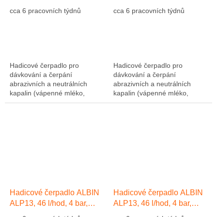
hadice EPDM
hadice Přírodní kaučuk NR
cca 6 pracovních týdnů
cca 6 pracovních týdnů
Hadicové čerpadlo pro
Hadicové čerpadlo pro
dávkování a čerpání
dávkování a čerpání
abrazivních a neutrálních
abrazivních a neutrálních
kapalin (vápenné mléko,
kapalin (vápenné mléko,
abrazivní kaly, atd....). Výkon
abrazivní kaly, atd....). Výkon
1275 l/hod, 10 bar, hadice NR
1275 l/hod, 10 bar, hadice NR
(přírodní kaučuk)....
(přírodní kaučuk)....
Hadicové čerpadlo ALBIN
Hadicové čerpadlo ALBIN
ALP13, 46 l/hod, 4 bar,
ALP13, 46 l/hod, 4 bar,
hadice EPDM
hadice Přírodní kaučuk NR