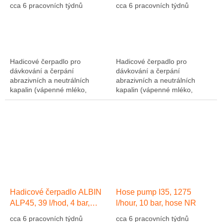
hadice Přírodní kaučuk NR
hadice Přírodní kaučuk NR
cca 6 pracovních týdnů
cca 6 pracovních týdnů
Hadicové čerpadlo pro
Hadicové čerpadlo pro
dávkování a čerpání
dávkování a čerpání
abrazivních a neutrálních
abrazivních a neutrálních
kapalin (vápenné mléko,
kapalin (vápenné mléko,
abrazivní kaly, atd....). Výkon
abrazivní kaly, atd....). Výkon
1275 l/hod, 10 bar, hadice NR
1275 l/hod, 10 bar, hadice NR
(přírodní kaučuk)....
(přírodní kaučuk)....
Hadicové čerpadlo ALBIN
Hose pump I35, 1275
ALP45, 39 l/hod, 4 bar,
l/hour, 10 bar, hose NR
hadice EPDM
cca 6 pracovních týdnů
cca 6 pracovních týdnů