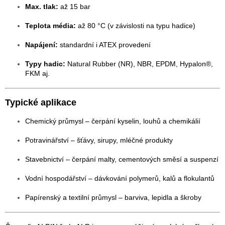
Max. tlak:
až 15 bar
Teplota média:
až 80 °C (v závislosti na typu hadice)
Napájení:
standardní i ATEX provedení
Typy hadic:
Natural Rubber (NR), NBR, EPDM, Hypalon®,
FKM aj.
Typické aplikace
Chemický průmysl – čerpání kyselin, louhů a chemikálií
Potravinářství – šťávy, sirupy, mléčné produkty
Stavebnictví – čerpání malty, cementových směsí a suspenzí
Vodní hospodářství – dávkování polymerů, kalů a flokulantů
Papírenský a textilní průmysl – barviva, lepidla a škroby