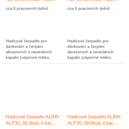
hadice Přírodní kaučuk NR
hadice EPDM
cca 6 pracovních týdnů
cca 6 pracovních týdnů
Hadicové čerpadlo pro
Hadicové čerpadlo pro
dávkování a čerpání
dávkování a čerpání
abrazivních a neutrálních
abrazivních a neutrálních
kapalin (vápenné mléko,
kapalin (vápenné mléko,
abrazivní kaly, atd....). Výkon
abrazivní kaly, atd....). Výkon
1275 l/hod, 10 bar, hadice NR
1275 l/hod, 10 bar, hadice NR
(přírodní kaučuk)....
(přírodní kaučuk)....
Hadicové čerpadlo ALBIN
Hadicové čerpadlo ALBIN
ALP30, 38 l/hod, 4 bar,
ALP30, 39 l/hod, 4 bar,