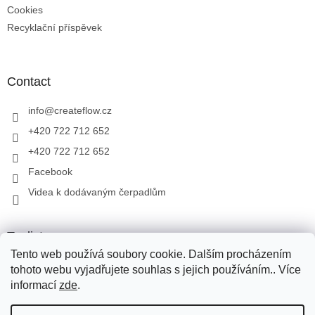
Cookies
Recyklační příspěvek
Contact
info
@
createflow.cz
+420 722 712 652
+420 722 712 652
Facebook
Videa k dodávaným čerpadlům
Toplist
Tento web používá soubory cookie. Dalším procházením
tohoto webu vyjadřujete souhlas s jejich používáním.. Více
informací
zde
.
Created by Shoptet
We use Zásilkovna, DPD, Toptrans for the transport of goods. We