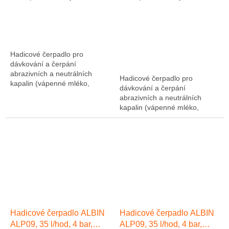
Hadicové čerpadlo pro
dávkování a čerpání
abrazivních a neutrálních
Hadicové čerpadlo pro
kapalin (vápenné mléko,
dávkování a čerpání
abrazivní kaly, atd....). Výkon
abrazivních a neutrálních
1275 l/hod, 10 bar, hadice NR
kapalin (vápenné mléko,
(přírodní kaučuk)....
abrazivní kaly, atd....). Výkon
1275 l/hod, 10 bar, hadice NR
(přírodní kaučuk)....
Hadicové čerpadlo ALBIN
Hadicové čerpadlo ALBIN
ALP09, 35 l/hod, 4 bar,
ALP09, 35 l/hod, 4 bar,