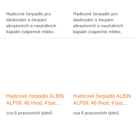
Hadicové čerpadlo pro
Hadicové čerpadlo pro
dávkování a čerpání
dávkování a čerpání
abrazivních a neutrálních
abrazivních a neutrálních
kapalin (vápenné mléko,
kapalin (vápenné mléko,
abrazivní kaly, atd....). Výkon
abrazivní kaly, atd....). Výkon
1275 l/hod, 10 bar, hadice NR
1275 l/hod, 10 bar, hadice NR
(přírodní kaučuk)....
(přírodní kaučuk)....
Hadicové čerpadlo ALBIN
Hadicové čerpadlo ALBIN
ALP09, 46 l/hod, 4 bar,
ALP09, 46 l/hod, 4 bar,
hadice EPDM
hadice Přírodní kaučuk NR
cca 6 pracovních týdnů
cca 6 pracovních týdnů