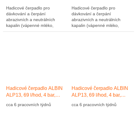
Hadicové čerpadlo pro
Hadicové čerpadlo pro
dávkování a čerpání
dávkování a čerpání
abrazivních a neutrálních
abrazivních a neutrálních
kapalin (vápenné mléko,
kapalin (vápenné mléko,
abrazivní kaly, atd....). Výkon
abrazivní kaly, atd....). Výkon
1275 l/hod, 10 bar, hadice NR
1275 l/hod, 10 bar, hadice NR
(přírodní kaučuk)....
(přírodní kaučuk)....
Hadicové čerpadlo ALBIN
Hadicové čerpadlo ALBIN
ALP13, 69 l/hod, 4 bar,
ALP13, 69 l/hod, 4 bar,
hadice EPDM
hadice Přírodní kaučuk NR
cca 6 pracovních týdnů
cca 6 pracovních týdnů