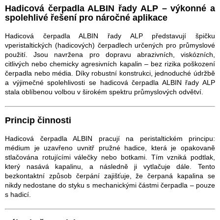
i
Hadicová čerpadla ALBIN řady ALP – výkonné a
n
spolehlivé řešení pro náročné aplikace
g
c
Hadicová čerpadla ALBIN řady ALP představují špičku
o
vperistaltických (hadicových) čerpadlech určených pro průmyslové
n
použití. Jsou navržena pro dopravu abrazivních, viskózních,
t
citlivých nebo chemicky agresivních kapalin – bez rizika poškození
r
čerpadla nebo média. Díky robustní konstrukci, jednoduché údržbě
o
a výjimečné spolehlivosti se hadicová čerpadla ALBIN řady ALP
l
stala oblíbenou volbou v širokém spektru průmyslových odvětví.
s
Princip činnosti
Hadicová čerpadla ALBIN pracují na peristaltickém principu:
médium je uzavřeno uvnitř pružné hadice, která je opakovaně
stlačována rotujícími válečky nebo botkami. Tím vzniká podtlak,
který nasává kapalinu, a následně ji vytlačuje dále. Tento
bezkontaktní způsob čerpání zajišťuje, že čerpaná kapalina se
nikdy nedostane do styku s mechanickými částmi čerpadla – pouze
s hadicí.