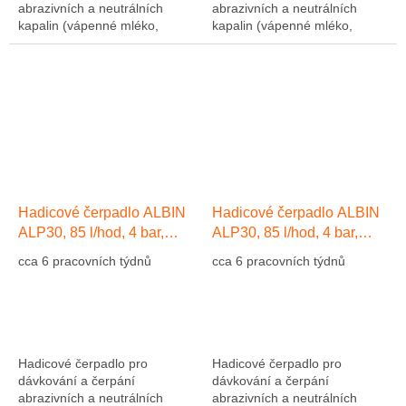
abrazivních a neutrálních
abrazivních a neutrálních
kapalin (vápenné mléko,
kapalin (vápenné mléko,
abrazivní kaly, atd....). Výkon
abrazivní kaly, atd....). Výkon
1275 l/hod, 10 bar, hadice NR
1275 l/hod, 10 bar, hadice NR
(přírodní kaučuk)....
(přírodní kaučuk)....
Hadicové čerpadlo ALBIN
Hadicové čerpadlo ALBIN
ALP30, 85 l/hod, 4 bar,
ALP30, 85 l/hod, 4 bar,
hadice EPDM
hadice Přírodní kaučuk NR
cca 6 pracovních týdnů
cca 6 pracovních týdnů
Hadicové čerpadlo pro
Hadicové čerpadlo pro
dávkování a čerpání
dávkování a čerpání
abrazivních a neutrálních
abrazivních a neutrálních