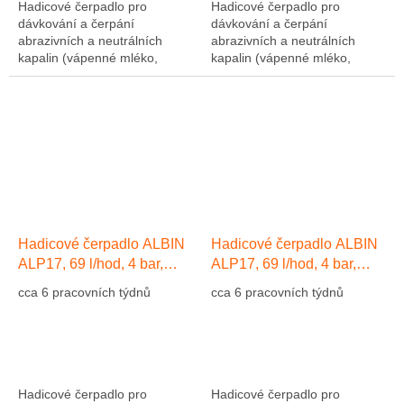
Hadicové čerpadlo pro
Hadicové čerpadlo pro
dávkování a čerpání
dávkování a čerpání
abrazivních a neutrálních
abrazivních a neutrálních
kapalin (vápenné mléko,
kapalin (vápenné mléko,
abrazivní kaly, atd....). Výkon
abrazivní kaly, atd....). Výkon
1275 l/hod, 10 bar, hadice NR
1275 l/hod, 10 bar, hadice NR
(přírodní kaučuk)....
(přírodní kaučuk)....
Hadicové čerpadlo ALBIN
Hadicové čerpadlo ALBIN
ALP17, 69 l/hod, 4 bar,
ALP17, 69 l/hod, 4 bar,
hadice EPDM
hadice Přírodní kaučuk NR
cca 6 pracovních týdnů
cca 6 pracovních týdnů
Hadicové čerpadlo pro
Hadicové čerpadlo pro