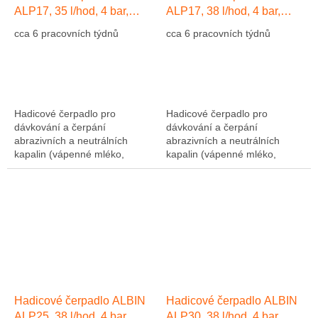
ALP17, 35 l/hod, 4 bar,
ALP17, 38 l/hod, 4 bar,
hadice Přírodní kaučuk NR
hadice EPDM
cca 6 pracovních týdnů
cca 6 pracovních týdnů
Hadicové čerpadlo pro
Hadicové čerpadlo pro
dávkování a čerpání
dávkování a čerpání
abrazivních a neutrálních
abrazivních a neutrálních
kapalin (vápenné mléko,
kapalin (vápenné mléko,
abrazivní kaly, atd....). Výkon
abrazivní kaly, atd....). Výkon
1275 l/hod, 10 bar, hadice NR
1275 l/hod, 10 bar, hadice NR
(přírodní kaučuk)....
(přírodní kaučuk)....
Hadicové čerpadlo ALBIN
Hadicové čerpadlo ALBIN
ALP25, 38 l/hod, 4 bar,
ALP30, 38 l/hod, 4 bar,