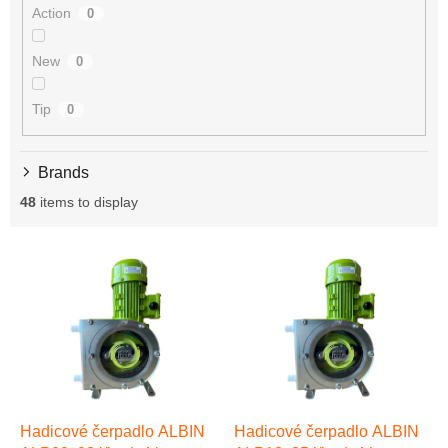
n
Action
0
g
New
0
Tip
0
Brands
48
items to display
L
i
s
t
o
f
p
r
o
Hadicové čerpadlo ALBIN
Hadicové čerpadlo ALBIN