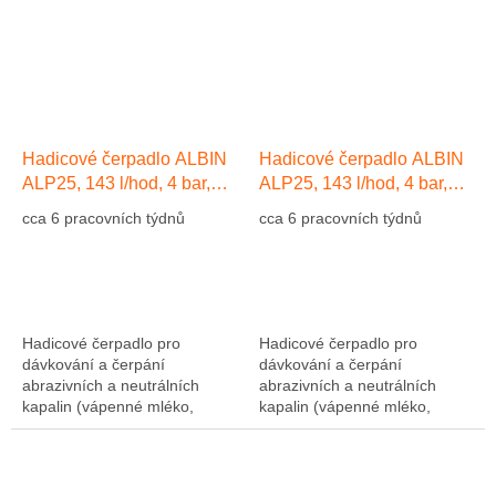
Hadicové čerpadlo ALBIN
Hadicové čerpadlo ALBIN
ALP25, 143 l/hod, 4 bar,
ALP25, 143 l/hod, 4 bar,
hadice EPDM
hadice Přírodní kaučuk NR
cca 6 pracovních týdnů
cca 6 pracovních týdnů
Hadicové čerpadlo pro
Hadicové čerpadlo pro
dávkování a čerpání
dávkování a čerpání
abrazivních a neutrálních
abrazivních a neutrálních
kapalin (vápenné mléko,
kapalin (vápenné mléko,
abrazivní kaly, atd....). Výkon
abrazivní kaly, atd....). Výkon
1275 l/hod, 10 bar, hadice NR
1275 l/hod, 10 bar, hadice NR
(přírodní kaučuk)....
(přírodní kaučuk)....