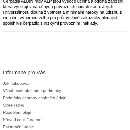
Čerpadla ALBIN řady ALP jsou vysoce účinná a odolná zařízení,
která vynikají v náročných provozních podmínkách. Jejich
univerzálnost, dlouhá životnost a minimální nároky na údržbu z
nich činí výbornou volbu pro průmyslové zákazníky hledající
spolehlivé čerpadlo s nízkými provozními náklady.
F
o
o
t
Informace pro Vás
e
r
Jak nakupovat
Všeobecné obchodní podmínky
Podmínky ochrany osobních údajů
Store rating
Rozdělení olejů
Převod coul "" na mm
Fakturační údaje