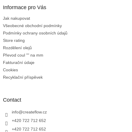
t
Informace pro Vás
e
r
Jak nakupovat
Všeobecné obchodní podmínky
Podmínky ochrany osobních údajů
Store rating
Rozdělení olejů
Převod coul "" na mm
Fakturační údaje
Cookies
Recyklační příspěvek
Contact
info
@
createflow.cz
+420 722 712 652
+420 722 712 652