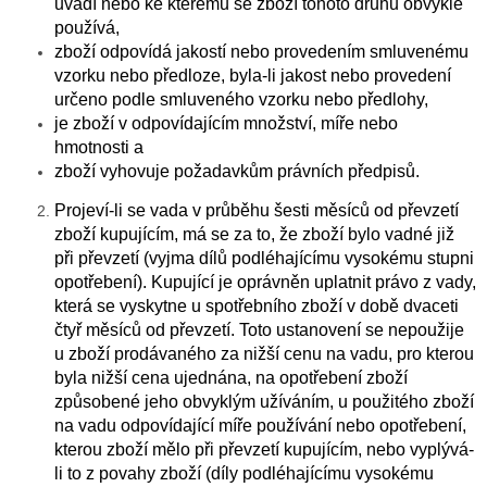
uvádí nebo ke kterému se zboží tohoto druhu obvykle
používá,
zboží odpovídá jakostí nebo provedením smluvenému
vzorku nebo předloze, byla-li jakost nebo provedení
určeno podle smluveného vzorku nebo předlohy,
je zboží v odpovídajícím množství, míře nebo
hmotnosti a
zboží vyhovuje požadavkům právních předpisů.
Projeví-li se vada v průběhu šesti měsíců od převzetí
zboží kupujícím, má se za to, že zboží bylo vadné již
při převzetí (vyjma dílů podléhajícímu vysokému stupni
opotřebení). Kupující je oprávněn uplatnit právo z vady,
která se vyskytne u spotřebního zboží v době dvaceti
čtyř měsíců od převzetí. Toto ustanovení se nepoužije
u zboží prodávaného za nižší cenu na vadu, pro kterou
byla nižší cena ujednána, na opotřebení zboží
způsobené jeho obvyklým užíváním, u použitého zboží
na vadu odpovídající míře používání nebo opotřebení,
kterou zboží mělo při převzetí kupujícím, nebo vyplývá-
li to z povahy zboží (díly podléhajícímu vysokému