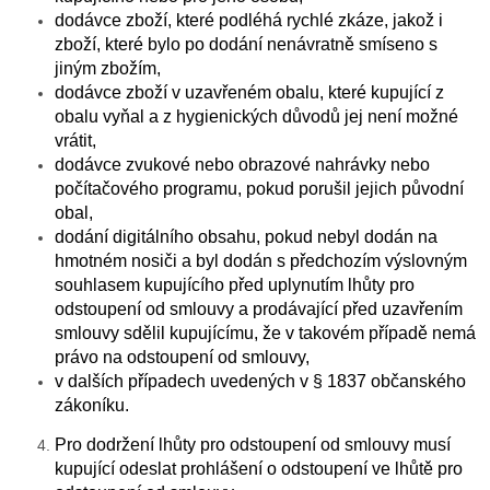
dodávce zboží, které podléhá rychlé zkáze, jakož i
zboží, které bylo po dodání nenávratně smíseno s
jiným zbožím,
dodávce zboží v uzavřeném obalu, které kupující z
obalu vyňal a z hygienických důvodů jej není možné
vrátit,
dodávce zvukové nebo obrazové nahrávky nebo
počítačového programu, pokud porušil jejich původní
obal,
dodání digitálního obsahu, pokud nebyl dodán na
hmotném nosiči a byl dodán s předchozím výslovným
souhlasem kupujícího před uplynutím lhůty pro
odstoupení od smlouvy a prodávající před uzavřením
smlouvy sdělil kupujícímu, že v takovém případě nemá
právo na odstoupení od smlouvy,
v dalších případech uvedených v § 1837 občanského
zákoníku.
Pro dodržení lhůty pro odstoupení od smlouvy musí
kupující odeslat prohlášení o odstoupení ve lhůtě pro