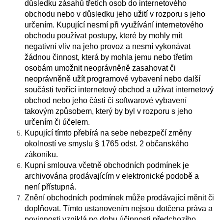
důsledku zásahů třetích osob do internetového
obchodu nebo v důsledku jeho užití v rozporu s jeho
určením. Kupující nesmí při využívání internetového
obchodu používat postupy, které by mohly mít
negativní vliv na jeho provoz a nesmí vykonávat
žádnou činnost, která by mohla jemu nebo třetím
osobám umožnit neoprávněně zasahovat či
neoprávněně užít programové vybavení nebo další
součásti tvořící internetový obchod a užívat internetový
obchod nebo jeho části či softwarové vybavení
takovým způsobem, který by byl v rozporu s jeho
určením či účelem.
Kupující tímto přebírá na sebe nebezpečí změny
okolností ve smyslu § 1765 odst. 2 občanského
zákoníku.
Kupní smlouva včetně obchodních podmínek je
archivována prodávajícím v elektronické podobě a
není přístupná.
Znění obchodních podmínek může prodávající měnit či
doplňovat. Tímto ustanovením nejsou dotčena práva a
povinnosti vzniklá po dobu účinnosti předchozího