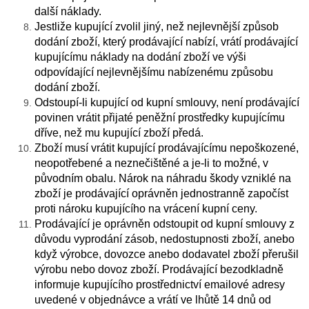
další náklady.
Jestliže kupující zvolil jiný, než nejlevnější způsob
dodání zboží, který prodávající nabízí, vrátí prodávající
kupujícímu náklady na dodání zboží ve výši
odpovídající nejlevnějšímu nabízenému způsobu
dodání zboží.
Odstoupí-li kupující od kupní smlouvy, není prodávající
povinen vrátit přijaté peněžní prostředky kupujícímu
dříve, než mu kupující zboží předá.
Zboží musí vrátit kupující prodávajícímu nepoškozené,
neopotřebené a neznečištěné a je-li to možné, v
původním obalu. Nárok na náhradu škody vzniklé na
zboží je prodávající oprávněn jednostranně započíst
proti nároku kupujícího na vrácení kupní ceny.
Prodávající je oprávněn odstoupit od kupní smlouvy z
důvodu vyprodání zásob, nedostupnosti zboží, anebo
když výrobce, dovozce anebo dodavatel zboží přerušil
výrobu nebo dovoz zboží. Prodávající bezodkladně
informuje kupujícího prostřednictví emailové adresy
uvedené v objednávce a vrátí ve lhůtě 14 dnů od