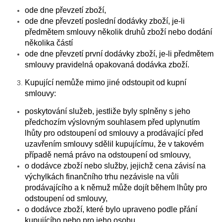
ode dne převzetí zboží,
ode dne převzetí poslední dodávky zboží, je-li
předmětem smlouvy několik druhů zboží nebo dodání
několika částí
ode dne převzetí první dodávky zboží, je-li předmětem
smlouvy pravidelná opakovaná dodávka zboží.
Kupující nemůže mimo jiné odstoupit od kupní
smlouvy:
poskytování služeb, jestliže byly splněny s jeho
předchozím výslovným souhlasem před uplynutím
lhůty pro odstoupení od smlouvy a prodávající před
uzavřením smlouvy sdělil kupujícímu, že v takovém
případě nemá právo na odstoupení od smlouvy,
o dodávce zboží nebo služby, jejichž cena závisí na
výchylkách finančního trhu nezávisle na vůli
prodávajícího a k němuž může dojít během lhůty pro
odstoupení od smlouvy,
o dodávce zboží, které bylo upraveno podle přání
kupujícího nebo pro jeho osobu,