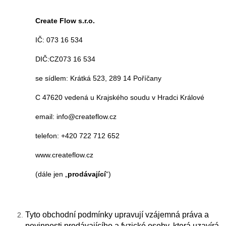
Create Flow s.r.o.
IČ: 073 16 534
DIČ:CZ073 16 534
se sídlem: Krátká 523, 289 14 Poříčany
C 47620 vedená u Krajského soudu v Hradci Králové
email: info@createflow.cz
telefon: +420 722 712 652
www.createflow.cz
(dále jen „
prodávající
“)
Tyto obchodní podmínky upravují vzájemná práva a
povinnosti prodávajícího a fyzické osoby, která uzavírá