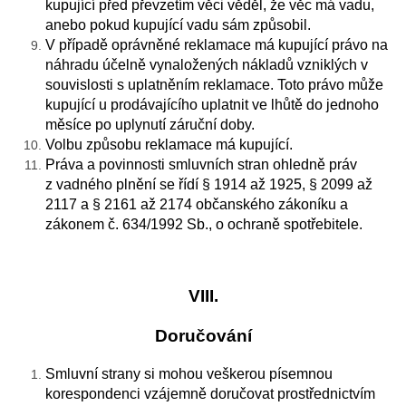
kupující před převzetím věci věděl, že věc má vadu,
anebo pokud kupující vadu sám způsobil.
V případě oprávněné reklamace má kupující právo na
náhradu účelně vynaložených nákladů vzniklých v
souvislosti s uplatněním reklamace. Toto právo může
kupující u prodávajícího uplatnit ve lhůtě do jednoho
měsíce po uplynutí záruční doby.
Volbu způsobu reklamace má kupující.
Práva a povinnosti smluvních stran ohledně práv
z vadného plnění se řídí § 1914 až 1925, § 2099 až
2117 a § 2161 až 2174 občanského zákoníku a
zákonem č. 634/1992 Sb., o ochraně spotřebitele.
VIII.
Doručování
Smluvní strany si mohou veškerou písemnou
korespondenci vzájemně doručovat prostřednictvím