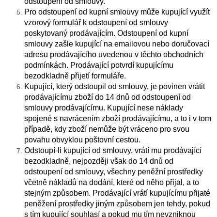
odstoupení od smlouvy.
Pro odstoupení od kupní smlouvy může kupující využít
vzorový formulář k odstoupení od smlouvy
poskytovaný prodávajícím. Odstoupení od kupní
smlouvy zašle kupující na emailovou nebo doručovací
adresu prodávajícího uvedenou v těchto obchodních
podmínkách. Prodávající potvrdí kupujícímu
bezodkladně přijetí formuláře.
Kupující, který odstoupil od smlouvy, je povinen vrátit
prodávajícímu zboží do 14 dnů od odstoupení od
smlouvy prodávajícímu. Kupující nese náklady
spojené s navrácením zboží prodávajícímu, a to i v tom
případě, kdy zboží nemůže být vráceno pro svou
povahu obvyklou poštovní cestou.
Odstoupí-li kupující od smlouvy, vrátí mu prodávající
bezodkladně, nejpozději však do 14 dnů od
odstoupení od smlouvy, všechny peněžní prostředky
včetně nákladů na dodání, které od něho přijal, a to
stejným způsobem. Prodávající vrátí kupujícímu přijaté
peněžení prostředky jiným způsobem jen tehdy, pokud
s tím kupující souhlasí a pokud mu tím nevzniknou