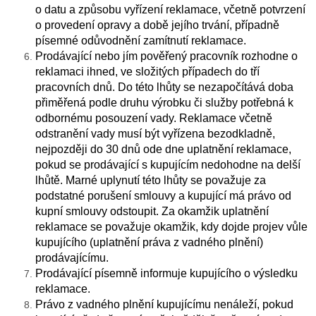
o datu a způsobu vyřízení reklamace, včetně potvrzení
o provedení opravy a době jejího trvání, případně
písemné odůvodnění zamítnutí reklamace.
Prodávající nebo jím pověřený pracovník rozhodne o
reklamaci ihned, ve složitých případech do tří
pracovních dnů. Do této lhůty se nezapočítává doba
přiměřená podle druhu výrobku či služby potřebná k
odbornému posouzení vady. Reklamace včetně
odstranění vady musí být vyřízena bezodkladně,
nejpozději do 30 dnů ode dne uplatnění reklamace,
pokud se prodávající s kupujícím nedohodne na delší
lhůtě. Marné uplynutí této lhůty se považuje za
podstatné porušení smlouvy a kupující má právo od
kupní smlouvy odstoupit. Za okamžik uplatnění
reklamace se považuje okamžik, kdy dojde projev vůle
kupujícího (uplatnění práva z vadného plnění)
prodávajícímu.
Prodávající písemně informuje kupujícího o výsledku
reklamace.
Právo z vadného plnění kupujícímu nenáleží, pokud