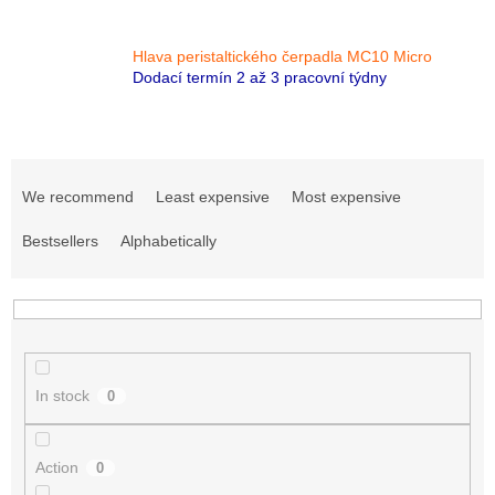
Hlava peristaltického čerpadla MC10 Micro
Dodací termín 2 až 3 pracovní týdny
P
r
We recommend
Least expensive
Most expensive
o
d
Bestsellers
Alphabetically
u
c
t
s
o
r
In stock
0
t
i
n
Action
0
g