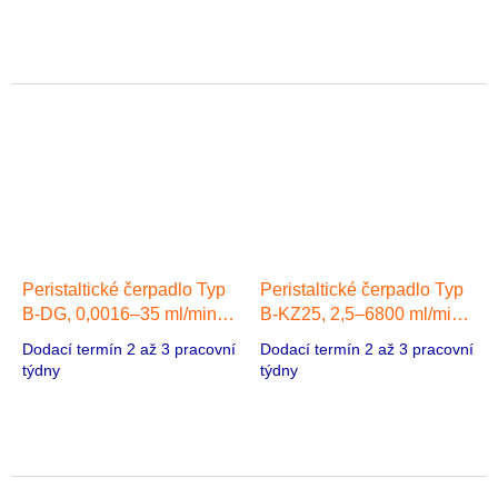
Peristaltické čerpadlo Typ
Peristaltické čerpadlo Typ
B-DG, 0,0016–35 ml/min, 1
B-KZ25, 2,5–6800 ml/min,
hlava, Krokový motor
1 hlava, Bezkartáčový
Dodací termín 2 až 3 pracovní
Dodací termín 2 až 3 pracovní
stejnosměrný motor
týdny
týdny