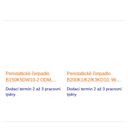
Peristaltické čerpadlo
Peristaltické čerpadlo
B150K5DW10-2 ODM,
B200K1/K2/K3KD10, 96
22,50 ml/min, 2 hlavy 42
ml/min, 1 hlava 42 Stepper
Dodací termín 2 až 3 pracovní
Dodací termín 2 až 3 pracovní
Stepper Motor
Motor
týdny
týdny