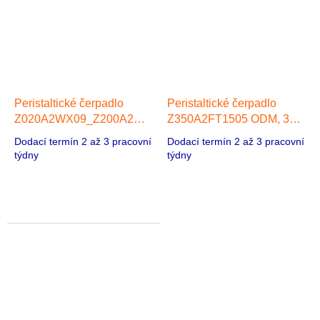
Peristaltické čerpadlo
Peristaltické čerpadlo
Z020A2WX09_Z200A2WX09
Z350A2FT1505 ODM, 360
ODM, 1 hlava, Redukční
ml/min, 1 hlava, Redukční
Dodací termín 2 až 3 pracovní
Dodací termín 2 až 3 pracovní
motor DC
motor stejnosměrného
týdny
týdny
proudu