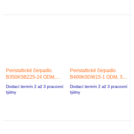
Peristaltické čerpadlo
Peristaltické čerpadlo
B350K5BZ25-24 ODM,
B400K0DW15-1 ODM, 332
910 ml/min, 1 hlava 57
ml/min, 1 hlava 42 Stepper
Dodací termín 2 až 3 pracovní
Dodací termín 2 až 3 pracovní
Stepper Motor
Motor
týdny
týdny