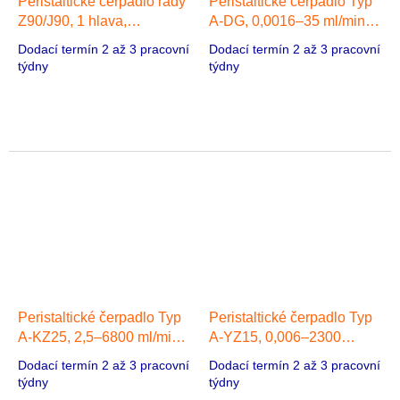
Peristaltické čerpadlo řady
Peristaltické čerpadlo Typ
Z90/J90, 1 hlava,
A-DG, 0,0016–35 ml/min, 1
Stejnosměrný převodový
hlava, Krokový motor
Dodací termín 2 až 3 pracovní
Dodací termín 2 až 3 pracovní
motor typu 90
týdny
týdny
Peristaltické čerpadlo Typ
Peristaltické čerpadlo Typ
A-KZ25, 2,5–6800 ml/min,
A-YZ15, 0,006–2300
1 hlava, Bezkartáčový
ml/min, 1 hlava, Krokový
Dodací termín 2 až 3 pracovní
Dodací termín 2 až 3 pracovní
stejnosměrný motor
motor
týdny
týdny