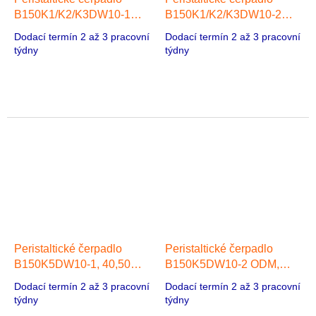
B150K1/K2/K3DW10-1
B150K1/K2/K3DW10-2
ODM, 40,5 ml/min, 1 hlava
ODM, 22,50 ml/min, 2
Dodací termín 2 až 3 pracovní
Dodací termín 2 až 3 pracovní
42 Stepper Motor
hlavy 42 Stepper Motor
týdny
týdny
Peristaltické čerpadlo
Peristaltické čerpadlo
B150K5DW10-1, 40,50
B150K5DW10-2 ODM,
ml/min, 1 hlava 42 Stepper
22,50 ml/min, 2 hlavy 42
Dodací termín 2 až 3 pracovní
Dodací termín 2 až 3 pracovní
Motor
Stepper Motor
týdny
týdny