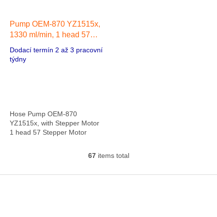
Pump OEM-870 YZ1515x,
1330 ml/min, 1 head 57
Stepper Motor
Dodací termín 2 až 3 pracovní
týdny
Hose Pump OEM-870
YZ1515x, with Stepper Motor
1 head 57 Stepper Motor
67
items total
L
i
s
F
t
o
i
o
n
t
g