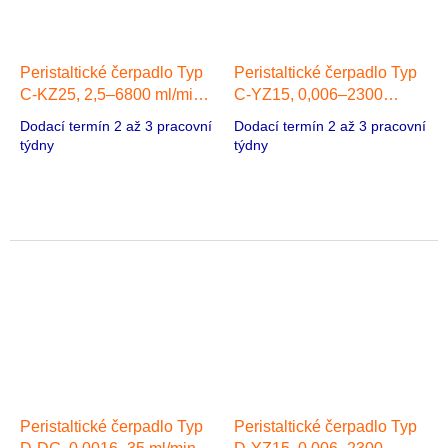
Peristaltické čerpadlo Typ
Peristaltické čerpadlo Typ
C-KZ25, 2,5–6800 ml/min,
C-YZ15, 0,006–2300
1 hlava,
ml/min, 1 hlava, Krokový
Dodací termín 2 až 3 pracovní
Dodací termín 2 až 3 pracovní
Střídavý/Stejnosměrný
motor
týdny
týdny
motor
Peristaltické čerpadlo Typ
Peristaltické čerpadlo Typ