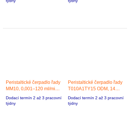
týdny
týdny
kartáčový/bezkartáčový
Peristaltické čerpadlo řady
Peristaltické čerpadlo řady
MM10, 0,001–120 ml/min,
T010A1TY15 ODM, 14
1 hlava, Převodový
ml/min, 1 hlava,
Dodací termín 2 až 3 pracovní
Dodací termín 2 až 3 pracovní
motor/Krokový motor
Synchronní motor 50
týdny
týdny