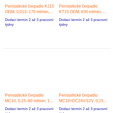
Peristaltické čerpadlo KJ15
Peristaltické čerpadlo
ODM, 0,013–170 ml/min, 1
KT15 ODM, 630 ml/min, 1
hlava, 42 Stepper motor
hlava, 42 Stepper motor
Dodací termín 2 až 3 pracovní
Dodací termín 2 až 3 pracovní
týdny
týdny
Peristaltické čerpadlo
Peristaltické čerpadlo
MC10, 0,15–60 ml/min, 1
MC10+DC24V/12V, 0,15–
hlava, Stejnosměrný
60 ml/min, 1 hlava,
Dodací termín 2 až 3 pracovní
Dodací termín 2 až 3 pracovní
kartáčový motor
Stejnosměrný motor