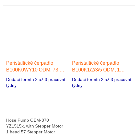
Peristaltické čerpadlo
Peristaltické čerpadlo
B100K0WY10 ODM, 73,73
B100K1/2/3/5 ODM, 1
ml/min, 1 hlava 42 Stepper
hlava 57 Stepper Motor
Dodací termín 2 až 3 pracovní
Dodací termín 2 až 3 pracovní
Motor
týdny
týdny
Hose Pump OEM-870
YZ1515x, with Stepper Motor
1 head 57 Stepper Motor