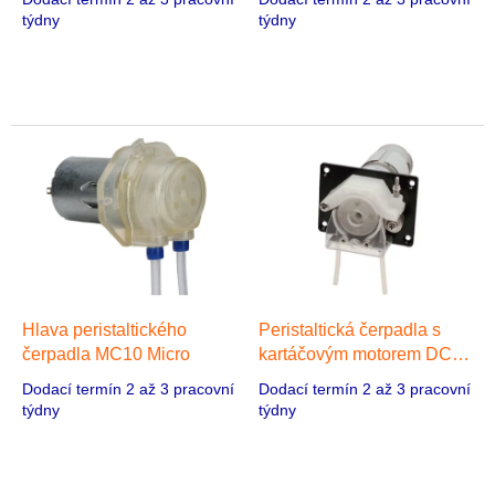
c
týdny
týdny
t
s
Hlava peristaltického
Peristaltická čerpadla s
čerpadla MC10 Micro
kartáčovým motorem DC
DW15-1 OEM, 1 hlava,
Dodací termín 2 až 3 pracovní
Dodací termín 2 až 3 pracovní
Stejnosměrný kartáčový
týdny
týdny
motor