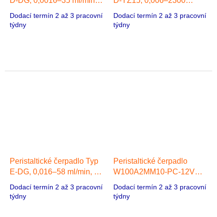
D-DG, 0,0016–35 ml/min, 1
D-YZ15, 0,006–2300
hlava, Krokový motor
ml/min, 1 hlava, Pohon
Dodací termín 2 až 3 pracovní
Dodací termín 2 až 3 pracovní
motoru AC/DC
týdny
týdny
Peristaltické čerpadlo Typ
Peristaltické čerpadlo
E-DG, 0,016–58 ml/min, 1
W100A2MM10-PC-12V
hlava, AC/DC motor
ODM, 1 hlava,
Dodací termín 2 až 3 pracovní
Dodací termín 2 až 3 pracovní
Bezkartáčový
týdny
týdny
stejnosměrný motor