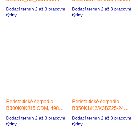
ODM, 638 ml/min, 1 hlava
ml/min, 1 hlava 57 Stepper
Dodací termín 2 až 3 pracovní
Dodací termín 2 až 3 pracovní
57 Stepper Motor
Motor
týdny
týdny
Peristaltické čerpadlo
Peristaltické čerpadlo
B300K0KJ15 ODM, 498
B350K1/K2/K3BZ25-24
ml/min, 1 hlava 42 Stepper
ODM, 910 ml/min, 1 hlava
Dodací termín 2 až 3 pracovní
Dodací termín 2 až 3 pracovní
Motor
57 Stepper Motor
týdny
týdny