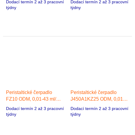
Dodací termín 2 až 3 pracovní
Dodací termín 2 až 3 pracovní
motor
týdny
týdny
Peristaltické čerpadlo
Peristaltické čerpadlo
FZ10 ODM, 0,01-43 ml/min
J450A1KZ25 ODM, 0,01-
,1 hlava, Stepper motor 42
43 ml/min, 1 hlava,
Dodací termín 2 až 3 pracovní
Dodací termín 2 až 3 pracovní
Redukční motor na střídavý
týdny
týdny
proud Napájení: AC 220V