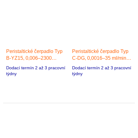
Peristaltické čerpadlo Typ
Peristaltické čerpadlo Typ
B-YZ15, 0,006–2300
C-DG, 0,0016–35 ml/min, 1
ml/min, 1 hlava, Krokový
hlava, Krokový motor
Dodací termín 2 až 3 pracovní
Dodací termín 2 až 3 pracovní
motor
týdny
týdny