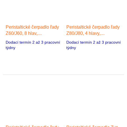
Peristaltické čerpadlo řady
Peristaltické čerpadlo řady
Z60/J60, 8 hlav,
Z80/J80, 4 hlavy,
Stejnosměrný převodový
Stejnosměrný převodový
Dodací termín 2 až 3 pracovní
Dodací termín 2 až 3 pracovní
motor typu 60
motor typu 80
týdny
týdny