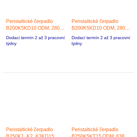
Peristaltické čerpadlo
Peristaltické čerpadlo
B200K5KD10 ODM, 280
B200K5KD10 ODM, 280
ml/min, 1 hlava 42 Stepper
ml/min, 1 hlava 42 Stepper
Dodací termín 2 až 3 pracovní
Dodací termín 2 až 3 pracovní
Motor
Motor
týdny
týdny
Peristaltické čerpadlo
Peristaltické čerpadlo
B250K1_K2_K3KD15
B250K5KT15 ODM, 638