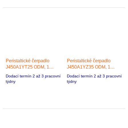
Peristaltické čerpadlo
Peristaltické čerpadlo
J450A1YT25 ODM, 1
J450A1YZ35 ODM, 1
hlava, Redukční motor na
hlava, Redukční motor na
Dodací termín 2 až 3 pracovní
Dodací termín 2 až 3 pracovní
střídavý proud Napájení:
střídavý proud Napájení:
týdny
týdny
AC 220V
AC 220V