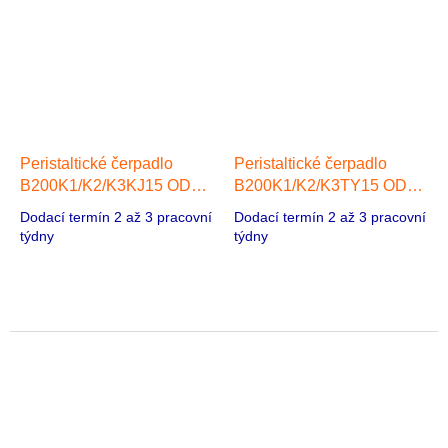
Peristaltické čerpadlo
Peristaltické čerpadlo
B200K1/K2/K3KJ15 ODM,
B200K1/K2/K3TY15 ODM,
190 ml/min, 1 hlava 42
280 ml/min, 1 hlava 57
Dodací termín 2 až 3 pracovní
Dodací termín 2 až 3 pracovní
Stepper Motor
Stepper Motor
týdny
týdny