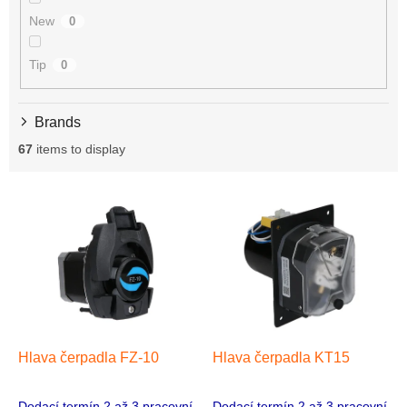
New
0
Tip
0
Brands
67
items to display
L
i
s
t
o
f
p
r
o
Hlava čerpadla FZ-10
Hlava čerpadla KT15
d
u
Dodací termín 2 až 3 pracovní
Dodací termín 2 až 3 pracovní