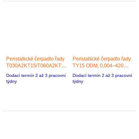
Peristaltické čerpadlo řady
Peristaltické čerpadlo řady
T030A2KT15/T060A2KT15
TY15 ODM, 0,004–420
ODM, 1 hlava, Synchronní
ml/min, 1 hlava, 57 Stepper
Dodací termín 2 až 3 pracovní
Dodací termín 2 až 3 pracovní
motor 50
motor/50 AC Synchronní
týdny
týdny
motor