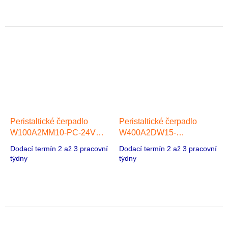
Peristaltické čerpadlo
Peristaltické čerpadlo
W100A2MM10-PC-24V
W400A2DW15-
ODM, 1 hlava,
1/W100A2DW15-1
Dodací termín 2 až 3 pracovní
Dodací termín 2 až 3 pracovní
Bezkartáčový
Stejnosměrná
týdny
týdny
stejnosměrný motor
bezkartáčová motorová
čerpadla, 1 hlava,
Stejnosměrný
bezkartáčový motor