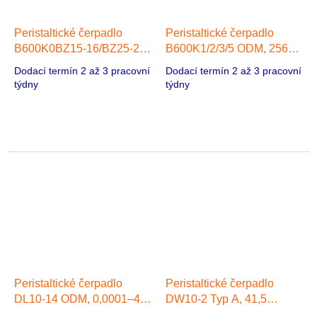
Peristaltické čerpadlo
Peristaltické čerpadlo
B600K0BZ15-16/BZ25-24
B600K1/2/3/5 ODM, 2562
ODM, 1560 ml/min, 1
ml/min, 57 Stepper Motor
Dodací termín 2 až 3 pracovní
Dodací termín 2 až 3 pracovní
hlava, 57 Stepper Motor
týdny
týdny
Peristaltické čerpadlo
Peristaltické čerpadlo
DL10-14 ODM, 0,0001–41
DW10-2 Typ A, 41,5
ml/min, 14 hlav
ml/min, 1 hlava, Krokový