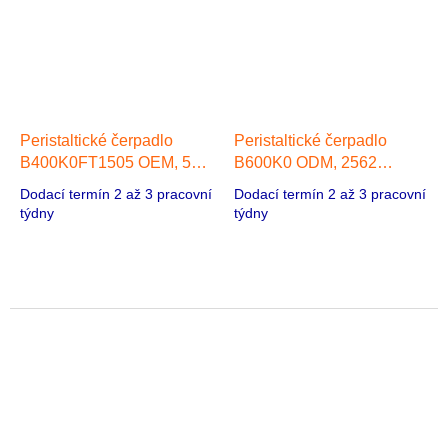
Peristaltické čerpadlo
Peristaltické čerpadlo
B400K0FT1505 OEM, 550
B600K0 ODM, 2562
ml/min, 1 hlava 42 Stepper
ml/min, 57 Stepper Motor
Dodací termín 2 až 3 pracovní
Dodací termín 2 až 3 pracovní
Motor
týdny
týdny