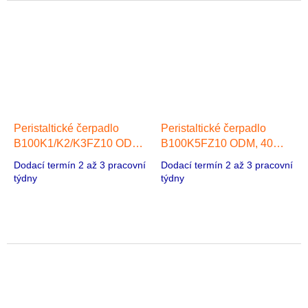
Peristaltické čerpadlo
Peristaltické čerpadlo
B100K1/K2/K3FZ10 ODM,
B100K5FZ10 ODM, 40
40 ml/min, 1 hlava 42
ml/min, 1 hlava 42 Stepper
Dodací termín 2 až 3 pracovní
Dodací termín 2 až 3 pracovní
Stepper Motor
Motor
týdny
týdny