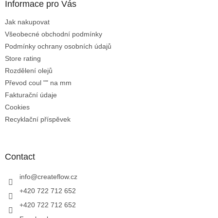
Informace pro Vás
e
c
r
o
Jak nakupovat
n
t
Všeobecné obchodní podmínky
r
Podmínky ochrany osobních údajů
o
Store rating
l
Rozdělení olejů
s
Převod coul "" na mm
Fakturační údaje
Cookies
Recyklační příspěvek
Contact
info
@
createflow.cz
+420 722 712 652
+420 722 712 652