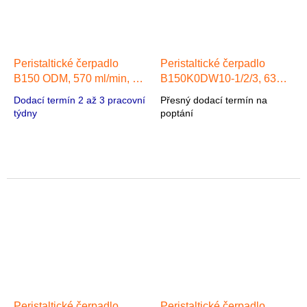
Peristaltické čerpadlo
Peristaltické čerpadlo
B150 ODM, 570 ml/min, 1
B150K0DW10-1/2/3, 63
hlava 57 Stepper Motor
ml/min, 1/2/3 hlava 42
Dodací termín 2 až 3 pracovní
Přesný dodací termín na
Stepper Motor
týdny
poptání
Peristaltické čerpadlo
Peristaltické čerpadlo