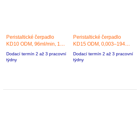
Peristaltické čerpadlo
Peristaltické čerpadlo
KD10 ODM, 96ml/min, 1
KD15 ODM, 0,003–194
hlava, 42 Stepper motor
ml/min, 2 hlavy, 42/57
Dodací termín 2 až 3 pracovní
Dodací termín 2 až 3 pracovní
Stepper motor
týdny
týdny