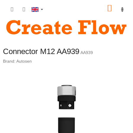
Skip
SHOP
to
content
CART
Connector M12 AA939
AA939
Brand:
Autosen