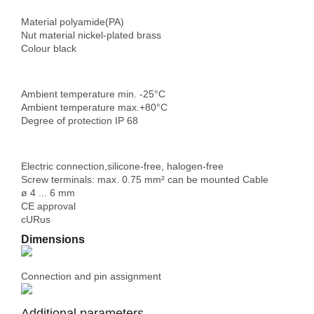
Material polyamide
(PA)
Nut material nickel-plated brass
Colour black
Ambient temperature min
. -25°C
Ambient temperature max.+80°C
Degree of protection
IP 68
Electric connection,
silicone-free, halogen-free
Screw terminals: max. 0.75 mm² can be mounted Cable
ø 4 ... 6 mm
CE
approval
cURus
Dimensions
Connection and pin assignment
Additional parameters