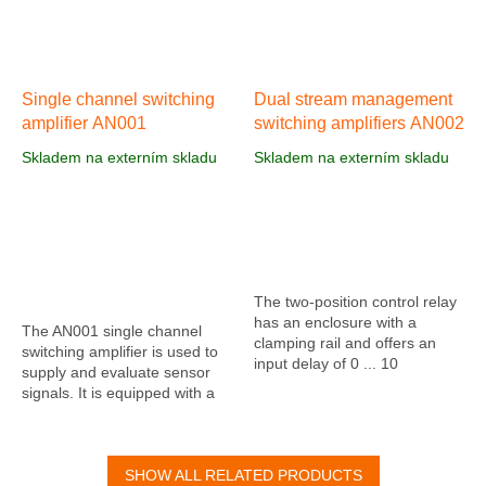
Single channel switching
Dual stream management
amplifier AN001
switching amplifiers AN002
Skladem na externím skladu
Skladem na externím skladu
The two-position control relay
has an enclosure with a
The AN001 single channel
clamping rail and offers an
switching amplifier is used to
input delay of 0 ... 10
supply and evaluate sensor
s. Switching outputs: relay (1
signals. It is equipped with a
switching contact); Transistor
24 V DC / 300 mA output, a
output...
clamp rail housing and is...
SHOW ALL RELATED PRODUCTS