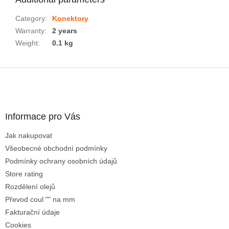
Category
:
Konektory
Warranty
:
2 years
Weight
:
0.1 kg
F
o
o
t
Informace pro Vás
e
r
Jak nakupovat
Všeobecné obchodní podmínky
Podmínky ochrany osobních údajů
Store rating
Rozdělení olejů
Převod coul "" na mm
Fakturační údaje
Cookies