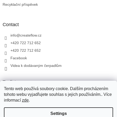
Recyklační příspěvek
Contact
info
@
createflow.cz
+420 722 712 652
+420 722 712 652
Facebook
Videa k dodávaným čerpadlům
Toplist
Tento web používá soubory cookie. Dalším procházením
tohoto webu vyjadřujete souhlas s jejich používáním.. Více
informací
zde
.
Created by Shoptet
We use Zásilkovna, DPD, Toptrans for the transport of goods. We
Settings
use Zásilkovna, DPD, Topptrans to transport goods to Slovakia. In