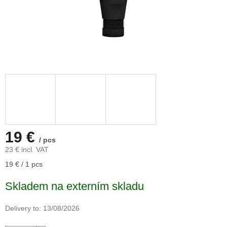
19 €
/ pcs
23 € incl. VAT
Measure
19 € / 1 pcs
price:
Skladem na externím skladu
Delivery to:
13/08/2026