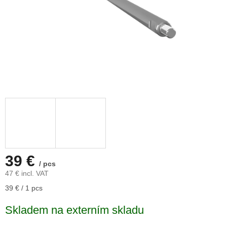
39 €
/ pcs
47 € incl. VAT
Measure
39 € / 1 pcs
price:
Skladem na externím skladu