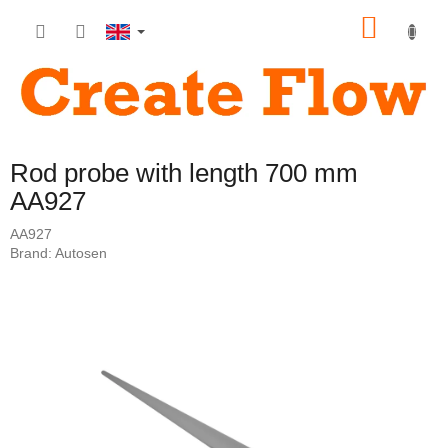
Skip
SHOP
to
content
CART
Rod probe with length 700 mm
AA927
AA927
Brand:
Autosen