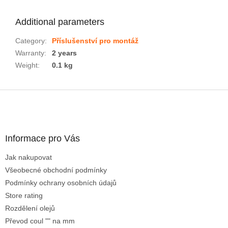
Additional parameters
Category
:
Příslušenství pro montáž
Warranty
:
2 years
Weight
:
0.1 kg
F
o
o
t
Informace pro Vás
e
r
Jak nakupovat
Všeobecné obchodní podmínky
Podmínky ochrany osobních údajů
Store rating
Rozdělení olejů
Převod coul "" na mm