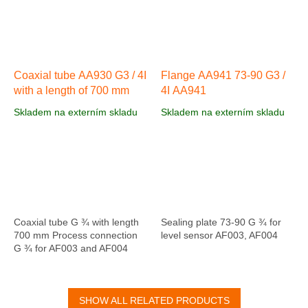
Coaxial tube AA930 G3 / 4I
Flange AA941 73-90 G3 /
with a length of 700 mm
4I AA941
Skladem na externím skladu
Skladem na externím skladu
Coaxial tube G ¾ with length
Sealing plate 73-90 G ¾ for
700 mm Process connection
level sensor AF003, AF004
G ¾ for AF003 and AF004
SHOW ALL RELATED PRODUCTS