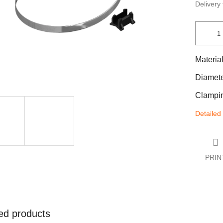
Delivery 
Materia
Diamete
Clampin
Detailed
PRIN
ed products