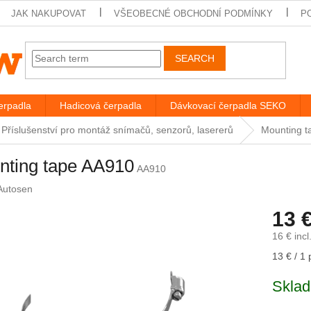
JAK NAKUPOVAT
VŠEOBECNÉ OBCHODNÍ PODMÍNKY
P
SEARCH
rpadla
Hadicová čerpadla
Dávkovací čerpadla SEKO
Příslušenství pro montáž snímačů, senzorů, lasererů
Mounting t
nting tape AA910
AA910
Autosen
13 
16 € incl
Measure
13 € / 1 
price:
Sklad