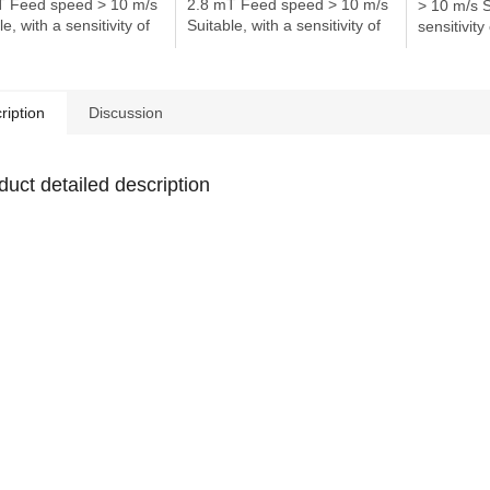
T Feed speed > 10 m/s
2.8 mT Feed speed > 10 m/s
> 10 m/s S
e, with a sensitivity of
Suitable, with a sensitivity of
sensitivity
 at a passing speed of
2.8 mT at a passing speed of
passing s
s our T-slot roller...
>10 m/s our T-slot roller...
T-slot roll
for use...
ription
Discussion
duct detailed description