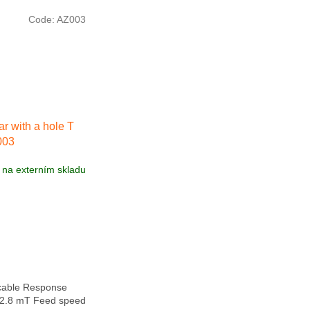
Code:
AZ003
r with a hole T
003
na externím skladu
cable Response
y 2.8 mT Feed speed