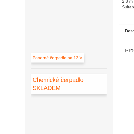
2.8 m
Suitabl
2.8 mT
>10 m/
Desc
Pro
Ponorné čerpadlo na 12 V
Chemické čerpadlo
SKLADEM