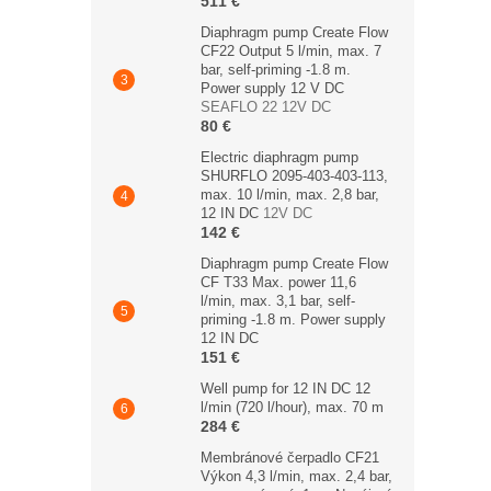
511 €
Diaphragm pump Create Flow
CF22 Output 5 l/min, max. 7
bar, self-priming -1.8 m.
Power supply 12 V DC
SEAFLO 22 12V DC
80 €
Electric diaphragm pump
SHURFLO 2095-403-403-113,
max. 10 l/min, max. 2,8 bar,
12 IN DC
12V DC
142 €
Diaphragm pump Create Flow
CF T33 Max. power 11,6
l/min, max. 3,1 bar, self-
priming -1.8 m. Power supply
12 IN DC
151 €
Well pump for 12 IN DC 12
l/min (720 l/hour), max. 70 m
284 €
Membránové čerpadlo CF21
Výkon 4,3 l/min, max. 2,4 bar,