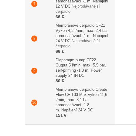
samonasávací -1 m. Napájení
12 V DC
Nejprodávanější
čerpadlo
66 €
Membránové čerpadlo CF21
Výkon 4,3 l/min, max. 2,4 bar,
samonasávací -1 m. Napájení
24 V DC
Nejprodávanější
čerpadlo
66 €
Diaphragm pump CF22
Output 5 l/min, max. 5,5 bar,
self-priming -1.8 m. Power
supply 24 IN DC
80 €
Membránové čerpadlo Create
Flow CF T33 Max.výkon 11,6
l/min, max. 3,1 bar,
samonasávací -1.8
m. Napájení 24 V DC
151 €
F
o