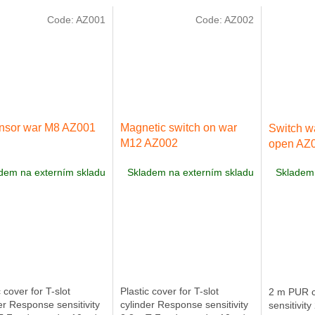
Code:
AZ001
Code:
AZ002
nsor war M8 AZ001
Magnetic switch on war
Switch wa
M12 AZ002
open AZ
dem na externím skladu
Skladem na externím skladu
Skladem 
c cover for T-slot
Plastic cover for T-slot
2 m PUR 
er Response sensitivity
cylinder Response sensitivity
sensitivit