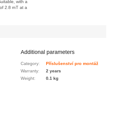
uitable, with a
 of 2.8 mT at a
peed of >10 m/s our
er switches are ideal
Additional parameters
Category
:
Příslušenství pro montáž
Warranty
:
2 years
Weight
:
0.1 kg