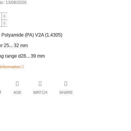
to:
13/08/2026
l
Polyamide (PA) V2A (1.4305)
r 25
... 32 mm
g range d28
... 39 mm
 information
T
ASK
WATCH
SHARE