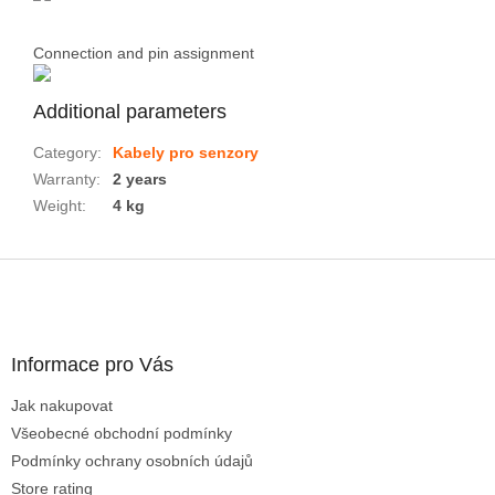
Connection and pin assignment
Additional parameters
Category
:
Kabely pro senzory
Warranty
:
2 years
Weight
:
4 kg
F
o
o
t
Informace pro Vás
e
r
Jak nakupovat
Všeobecné obchodní podmínky
Podmínky ochrany osobních údajů
Store rating