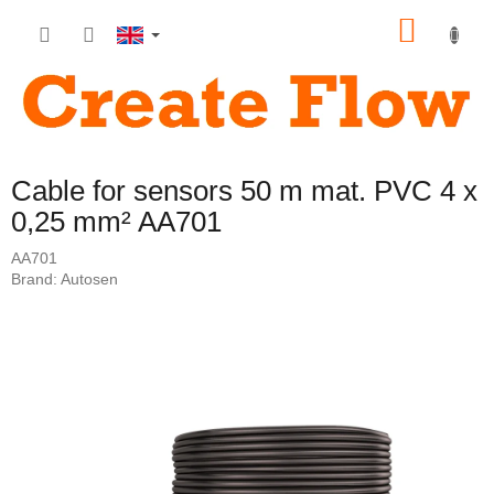
Skip
SHOP
to
content
CART
Cable for sensors 50 m mat. PVC 4 x
0,25 mm² AA701
AA701
Brand:
Autosen