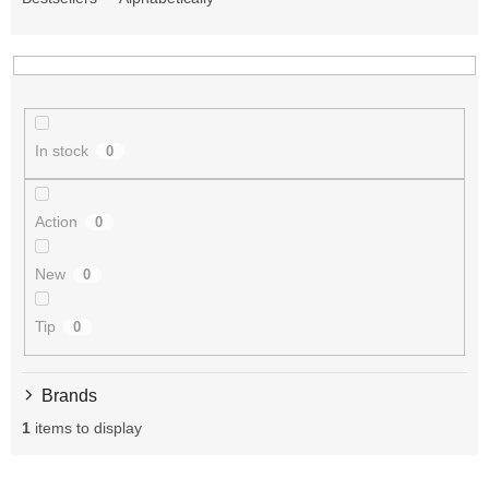
d
u
c
t
s
o
r
In stock
0
t
i
n
Action
0
g
New
0
Tip
0
Brands
1
items to display
L