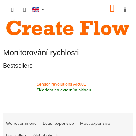
Skip
SHOP
to
content
CART
Monitorování rychlosti
Bestsellers
Sensor revolutions AR001
Skladem na externím skladu
P
r
We recommend
Least expensive
Most expensive
o
Bestsellers
Alphabetically