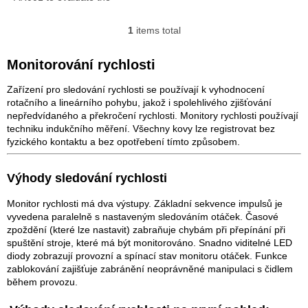
speed. Undervoltages and
overshoots of the required
1
items total
L
rotation or linear...
i
s
Monitorování rychlosti
t
i
Zařízení pro sledování rychlosti se používají k vyhodnocení
n
rotačního a lineárního pohybu, jakož i spolehlivého zjišťování
g
nepředvídaného a překročení rychlosti. Monitory rychlosti používají
c
techniku ​​indukčního měření. Všechny kovy lze registrovat bez
o
fyzického kontaktu a bez opotřebení tímto způsobem.
n
t
Výhody sledování rychlosti
r
o
Monitor rychlosti má dva výstupy. Základní sekvence impulsů je
l
vyvedena paralelně s nastaveným sledováním otáček. Časové
s
zpoždění (které lze nastavit) zabraňuje chybám při přepínání při
spuštění stroje, které má být monitorováno. Snadno viditelné LED
diody zobrazují provozní a spínací stav monitoru otáček. Funkce
zablokování zajišťuje zabránění neoprávněné manipulaci s čidlem
během provozu.