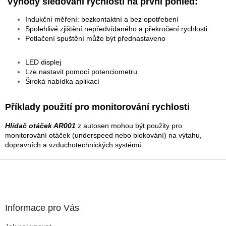
Výhody sledování rychlosti na první pohled:
Indukční měření: bezkontaktní a bez opotřebení
Spolehlivé zjištění nepředvídaného a překročení rychlosti
Potlačení spuštění může být přednastaveno
LED displej
Lze nastavit pomocí potenciometru
Široká nabídka aplikací
Příklady použití pro monitorování rychlosti
Hlídač otáček
AR001
z autosen mohou být použity pro
monitorování otáček (underspeed nebo blokování) na výtahu,
dopravních a vzduchotechnických systémů.
F
o
o
t
Informace pro Vás
e
r