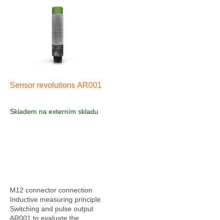
i
s
t
o
f
p
r
o
Sensor revolutions AR001
d
u
Skladem na externím skladu
c
t
s
M12 connector connection
Inductive measuring principle
Switching and pulse output
AR001 to evaluate the