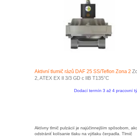
t
s
o
o
f
r
p
t
r
i
o
n
d
g
u
c
t
s
Aktivní tlumič rázů DAF 25 SS/Teflon Zona 2
Z
2, ATEX EX II 3/3 GD c IIB T135°C
Dodací termín 3 až 4 pracovní t
Aktívny tlmič pulzácií je najúčinnejším spôsobom, ak
odstrániť kolísanie tlaku na výtlaku čerpadla. Tlmič