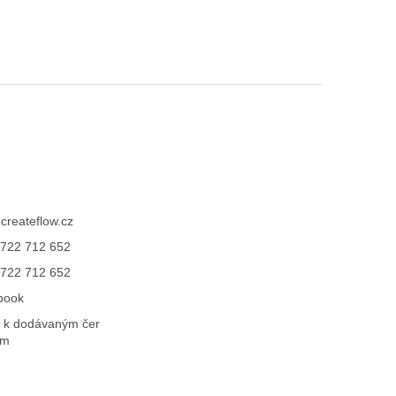
@
createflow.cz
722 712 652
722 712 652
book
 k dodávaným čer
ům