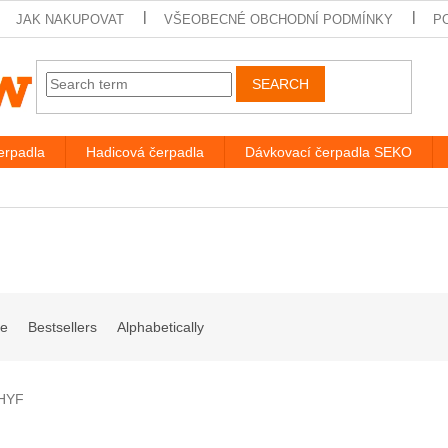
JAK NAKUPOVAT
VŠEOBECNÉ OBCHODNÍ PODMÍNKY
P
SEARCH
rpadla
Hadicová čerpadla
Dávkovací čerpadla SEKO
ve
Bestsellers
Alphabetically
HYF