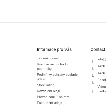
L
i
s
t
i
n
g
c
Informace pro Vás
Contact
o
n
Jak nakupovat
info
t
Všeobecné obchodní
+420 
r
podmínky
o
+420 
Podmínky ochrany osobních
l
údajů
Face
s
Store rating
Videa
Rozdělení olejů
padl
Převod coul "" na mm
Fakturační údaje