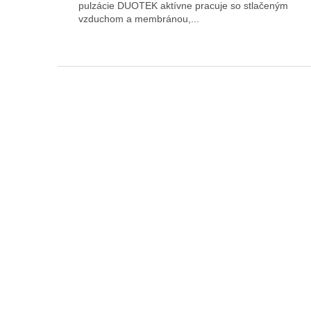
pulzácie DUOTEK aktívne pracuje so stlačeným
vzduchom a membránou,...
F
o
o
t
e
r