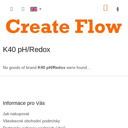
Skip
SHOP
to
content
CART
K40 pH/Redox
No goods of brand
K40 pH/Redox
were found...
F
o
o
t
Informace pro Vás
e
r
Jak nakupovat
Všeobecné obchodní podmínky