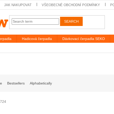
JAK NAKUPOVAT
VŠEOBECNÉ OBCHODNÍ PODMÍNKY
P
SEARCH
rpadla
Hadicová čerpadla
Dávkovací čerpadla SEKO
ve
Bestsellers
Alphabetically
724