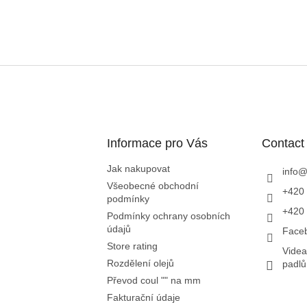
L
i
s
t
i
n
g
c
Informace pro Vás
Contact
o
n
Jak nakupovat
info
t
Všeobecné obchodní
+420 
r
podmínky
o
+420 
Podmínky ochrany osobních
l
údajů
Face
s
Store rating
Videa
Rozdělení olejů
padl
Převod coul "" na mm
Fakturační údaje