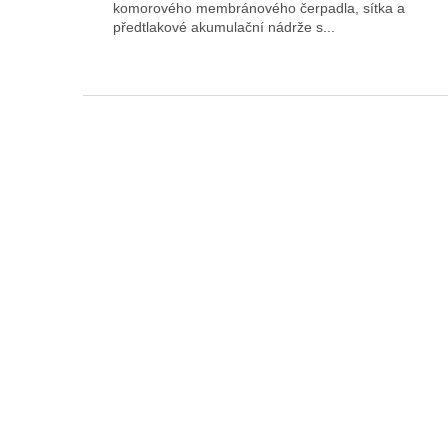
komorového membránového čerpadla, sítka a
předtlakové akumulační nádrže s...
F
o
o
t
e
r