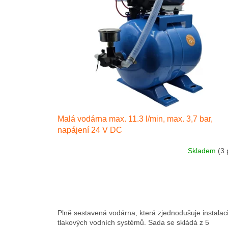
t
s
o
o
f
r
p
t
r
i
o
n
d
g
u
c
t
s
Malá vodárna max. 11.3 l/min, max. 3,7 bar,
napájení 24 V DC
Skladem
(3 
Plně sestavená vodárna, která zjednodušuje instalac
tlakových vodních systémů. Sada se skládá z 5