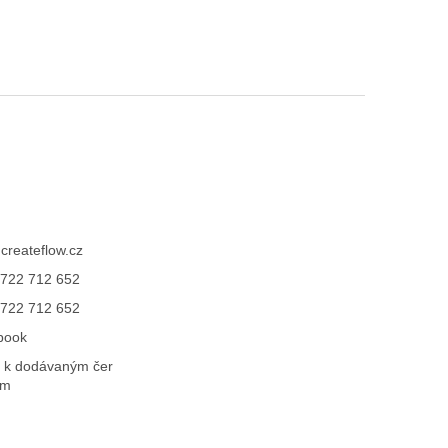
@
createflow.cz
722 712 652
722 712 652
book
 k dodávaným čer
ům