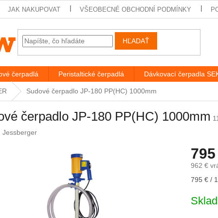
JAK NAKUPOVAT
VŠEOBECNÉ OBCHODNÍ PODMÍNKY
P
HĽADAŤ
vé čerpadlá
Peristaltické čerpadlá
Dávkovací čerpadla S
ER
Sudové čerpadlo JP-180 PP(HC) 1000mm
ové čerpadlo JP-180 PP(HC) 1000mm
1
:
Jessberger
795
962 € v
Jednotk
795 € / 1
cena:
Skla