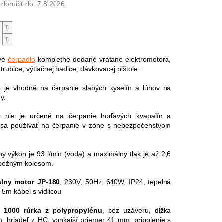
oručiť do:
7.8.2026
vé
čerpadlo
kompletne dodané vrátane elektromotora,
trubice, výtlačnej hadice, dávkovacej pištole.
 je vhodné na čerpanie slabých kyselín a lúhov na
y.
o nie je určené na čerpanie horľavých kvapalín a
sa používať na čerpanie v zóne s nebezpečenstvom
.
y výkon je 93 l/min (voda) a maximálny tlak je až 2,6
obežným kolesom.
álny motor JP-180
, 230V, 50Hz, 640W, IP24, tepelná
 5m kábel s vidlicou
 1000 rúrka z polypropylénu
, bez uzáveru, dĺžka
 hriadeľ z HC, vonkajší priemer 41 mm, pripojenie s