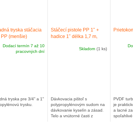
dná tryska stáčacia
Stáčecí pistole PP 1" +
Prietoko
ľ PP (menšie)
hadice 1" délka 1,7 m,
PVC s koncovkou
Dodací termín 7 až 10
Do
Skladom
(1 ks)
pracovných dní
ná tryska pre 3/4" a 1"
Dávkovacia pištoľ s
PVDF turb
opylénovú trysku.
polypropylénovým sudom na
je praktic
dávkovanie kyselín a zásad.
a lacné za
Telo a vnútorné časti z
spoľahliv
polypropylénu, sedlo ventilu a
vodných m
O-krúžky z vitónu (FMP),
vode a v 
pružina HC, max....
obzvlášť a