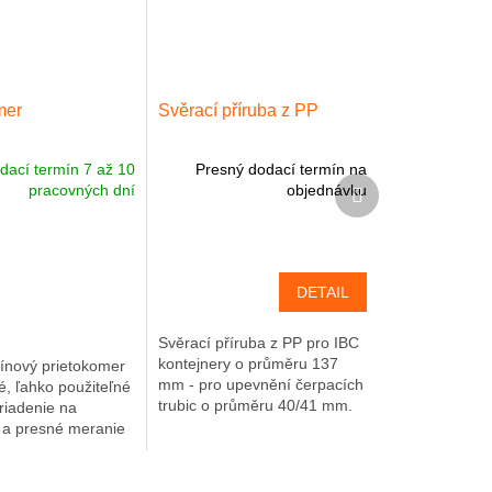
mer
Svěrací příruba z PP
dací termín 7 až 10
Presný dodací termín na
Ďalší
pracovných dní
objednávku
produkt
DETAIL
Svěrací příruba z PP pro IBC
kontejnery o průměru 137
ínový prietokomer
mm - pro upevnění čerpacích
ké, ľahko použiteľné
trubic o průměru 40/41 mm.
riadenie na
é a presné meranie
édií podobných
tomto prípade
gresívnych...