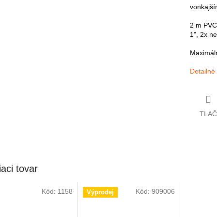
vonkajší
2 m PVC 
1", 2x n
Maximáln
Detailné
TLAČ
iaci tovar
Kód:
1158
Kód:
909006
Výprodej