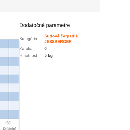
Dodatočné parametre
Sudové čerpadlá
Kategória
:
JESSBERGER
Záruka
:
0
Hmotnosť
:
5 kg