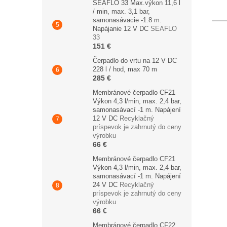
SEAFLO 33 Max.výkon 11,6 l
/ min, max. 3,1 bar,
samonasávacie -1.8 m.
Napájanie 12 V DC
SEAFLO
33
151 €
Čerpadlo do vrtu na 12 V DC
228 l / hod, max 70 m
285 €
Membránové čerpadlo CF21
Výkon 4,3 l/min, max. 2,4 bar,
samonasávací -1 m. Napájení
12 V DC
Recyklačný
príspevok je zahrnutý do ceny
výrobku
66 €
Membránové čerpadlo CF21
Výkon 4,3 l/min, max. 2,4 bar,
samonasávací -1 m. Napájení
24 V DC
Recyklačný
príspevok je zahrnutý do ceny
výrobku
66 €
Membránové čerpadlo CF22