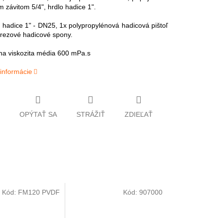
m závitom 5/4", hrdlo hadice 1".
hadice 1" - DN25, 1x polypropylénová hadicová pištoľ
erezové hadicové spony.
a viskozita média 600 mPa.s
 informácie
OPÝTAŤ SA
STRÁŽIŤ
ZDIEĽAŤ
Kód:
FM120 PVDF
Kód:
907000