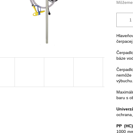
Môžeme d
Hlaveňo
čerpacej 
Čerpadlo
báze vod
Čerpadl
nemôže 
výbuchu
Maximáln
baru s 
Univerz
ochrana,
PP (HC)
1000 mm,