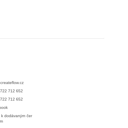
@
createflow.cz
722 712 652
722 712 652
book
 k dodávaným čer
ům