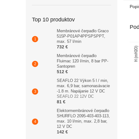
Popi
Top 10 produktov
Pod
Membránové čerpadlo Graco
515P-P01AP4PPSPSPPT,
max. 57 l/min
732 €
Membránové čerpadlo
Fluimac 120 l/min, 8 bar PP-
Santopren
512 €
SEAFLO 22 Výkon 5 l / min,
max. 6,9 bar, samonasávacie
-1.8 m. Napájanie 12 V DC
SEAFLO 22 12V DC
81 €
Elektormembránové čerpadlo
SHURFLO 2095-403-403-113,
max. 10 l/min, max. 2,8 bar,
12 V DC
142 €