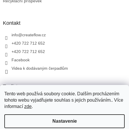
Recyklační příspěvek
Kontakt
info
@
createflow.cz
+420 722 712 652
+420 722 712 652
Facebook
Videa k dodávaným čerpadlům
Toplist
Tento web používá soubory cookie. Dalším procházením
tohoto webu vyjadřujete souhlas s jejich používáním.. Více
informací
zde
.
Vytvoril Shoptet
Pro přepravu zboží využíváme Zásilkovnu, PPL, Toptrans. Pro
Nastavenie
přepravu zboží na Slovensko využíváme Zásilkovnu, PPL. V
případě dotazů volejte na tel.: +420 722 712 652, nebo pište na e-