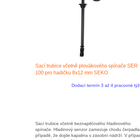
s
p
r
o
d
u
k
t
o
v
Sací trubice včetně plovákového spínače SER
100 pro hadičku 8x12 mm SEKO
Dodací termín 3 až 4 pracovné tý
Sací trubice včetně beznapěťového hladinového
spínače. Hladinový senzor zamezuje chodu čerpadla
případě, že dojde kapalina v zásobní nádrží. V přípa