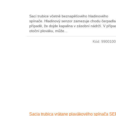
Sací trubice včetně beznapěťového hladinového
spínače. Hladinový senzor zamezuje chodu čerpadla
případě, že dojde kapalina v zásobní nádrží. V přípa
otoční plováku, může...
Kód:
9900100
Sacia trubica vrátane plavákového spínača S