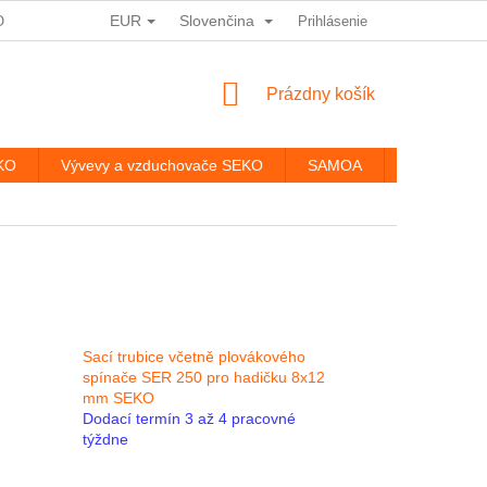
EUR
Slovenčina
ODMÍNKY OCHRANY OSOBNÍCH ÚDAJŮ
Prihlásenie
HODNOTENIE OBCHODU
NÁKUPNÝ
Prázdny košík
KOŠÍK
EKO
Vývevy a vzduchovače SEKO
SAMOA
Kontakty
Sací trubice včetně plovákového
spínače SER 250 pro hadičku 8x12
mm SEKO
Dodací termín 3 až 4 pracovné
týždne