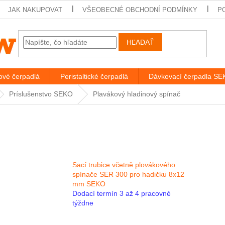
JAK NAKUPOVAT
VŠEOBECNÉ OBCHODNÍ PODMÍNKY
P
HĽADAŤ
vé čerpadlá
Peristaltické čerpadlá
Dávkovací čerpadla S
Príslušenstvo SEKO
Plavákový hladinový spínač
Sací trubice včetně plovákového
spínače SER 300 pro hadičku 8x12
mm SEKO
Dodací termín 3 až 4 pracovné
týždne