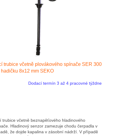
í trubice včetně plovákového spínače SER 300
o hadičku 8x12 mm SEKO
Dodací termín 3 až 4 pracovné týždne
í trubice včetně beznapěťového hladinového
nače. Hladinový senzor zamezuje chodu čerpadla v
padě, že dojde kapalina v zásobní nádrží. V případě