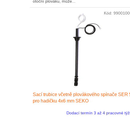
otoční plováku, může...
Kód:
9900100
Sací trubice včetně plovákového spínače SER 
pro hadičku 4x6 mm SEKO
Dodací termín 3 až 4 pracovné tý