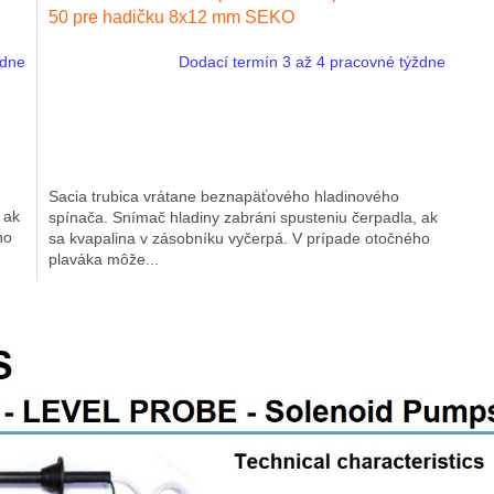
50 pre hadičku 8x12 mm SEKO
ždne
Dodací termín 3 až 4 pracovné týždne
Sacia trubica vrátane beznapäťového hladinového
 ak
spínača. Snímač hladiny zabráni spusteniu čerpadla, ak
ho
sa kvapalina v zásobníku vyčerpá. V prípade otočného
plaváka môže...
O
v
l
á
d
a
c
i
e