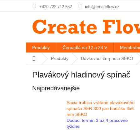
Prejsť
+420 722 712 652
info@createflow.cz
na
obsah
Produkty
Čerpadlá na 12 a 24 V
Membráno
Domov
Produkty
Dávkovací čerpadla SEKO
Plavákový hladinový spínač
Najpredávanejšie
Sacia trubica vrátane plavákového
spínača SER 300 pre hadičku 4x6
mm SEKO
Dodací termín 3 až 4 pracovné
týždne