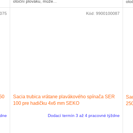
otoční plováku, může...
oto
075
Kód:
9900100087
50
Sacia trubica vrátane plavákového spínača SER
Sac
100 pre hadičku 4x6 mm SEKO
25
ždne
Dodací termín 3 až 4 pracovné týždne