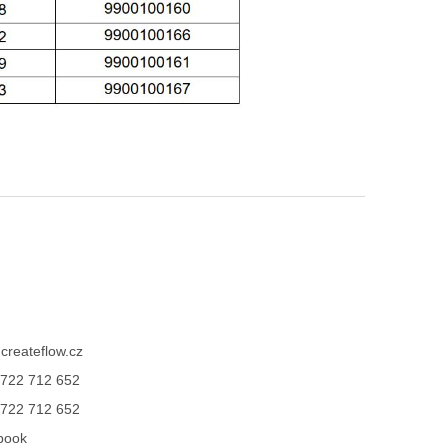
@
createflow.cz
722 712 652
722 712 652
book