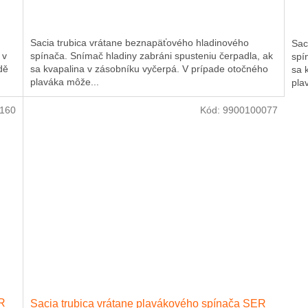
Sacia trubica vrátane beznapäťového hladinového
Sac
 v
spínača. Snímač hladiny zabráni spusteniu čerpadla, ak
spí
dě
sa kvapalina v zásobníku vyčerpá. V prípade otočného
sa 
plaváka môže...
pla
160
Kód:
9900100077
ER
Sacia trubica vrátane plavákového spínača SER