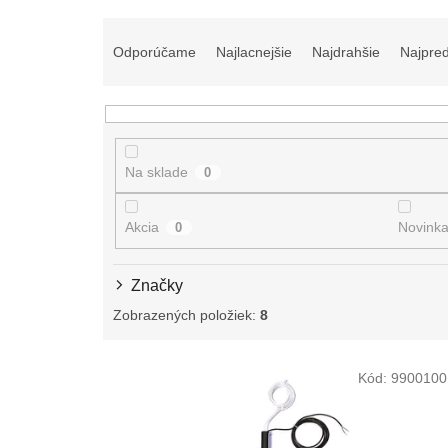
R
a
Odporúčame
Najlacnejšie
Najdrahšie
Najpre
d
e
n
i
e
Na sklade
0
p
r
o
Akcia
Novink
0
d
u
Značky
k
t
Zobrazených položiek:
8
o
v
V
Kód:
9900100
ý
p
i