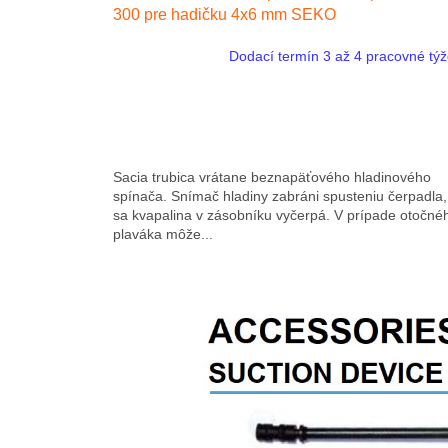
300 pre hadičku 4x6 mm SEKO
Dodací termín 3 až 4 pracovné tý
Sacia trubica vrátane beznapäťového hladinového
spínača. Snímač hladiny zabráni spusteniu čerpadla,
sa kvapalina v zásobníku vyčerpá. V prípade otočné
plaváka môže...