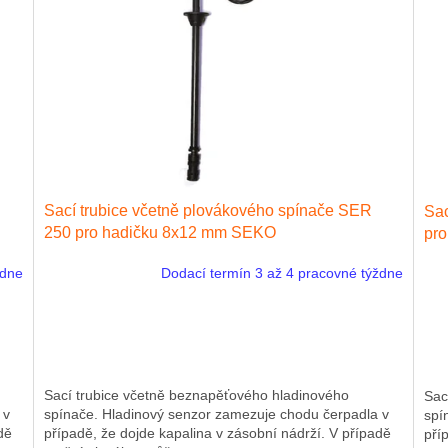
Sací trubice včetně plovákového spínače SER
Sac
250 pro hadičku 8x12 mm SEKO
pr
ždne
Dodací termín 3 až 4 pracovné týždne
Sací trubice včetně beznapěťového hladinového
Sac
 v
spínače. Hladinový senzor zamezuje chodu čerpadla v
spí
dě
případě, že dojde kapalina v zásobní nádrží. V případě
pří