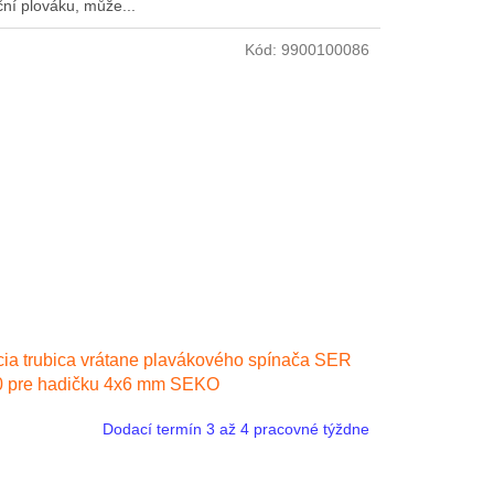
ční plováku, může...
Kód:
9900100086
ia trubica vrátane plavákového spínača SER
0 pre hadičku 4x6 mm SEKO
Dodací termín 3 až 4 pracovné týždne