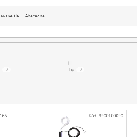
dávanejšie
Abecedne
a
Tip
0
0
165
Kód:
9900100090