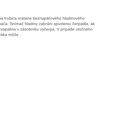
ia trubica vrátane beznapäťového hladinového
nača. Snímač hladiny zabráni spusteniu čerpadla, ak
kvapalina v zásobníku vyčerpá. V prípade otočného
váka môže...