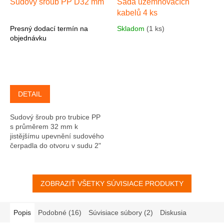
Sudový šroub PP D32 mm
Sada uzemňovacích
kabelů 4 ks
Presný dodací termín na
Skladom
(1 ks)
objednávku
DETAIL
Sudový šroub pro trubice PP
s průměrem 32 mm k
jistějšímu upevnění sudového
čerpadla do otvoru v sudu 2"
ZOBRAZIŤ VŠETKY SÚVISIACE PRODUKTY
Popis
Podobné (16)
Súvisiace súbory (2)
Diskusia