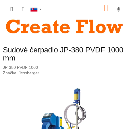
Prejsť
NÁKU
na
obsah
KOŠÍK
Sudové čerpadlo JP-380 PVDF 1000
mm
JP-380 PVDF 1000
Značka:
Jessberger