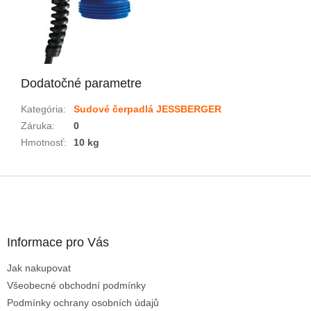
Dodatočné parametre
Kategória
:
Sudové čerpadlá JESSBERGER
Záruka
:
0
Hmotnosť
:
10 kg
Z
á
p
ä
Informace pro Vás
t
i
Jak nakupovat
e
Všeobecné obchodní podmínky
Podmínky ochrany osobních údajů