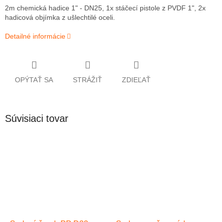
2m chemická hadice 1" - DN25, 1x stáčecí pistole z PVDF 1", 2x
hadicová objímka z ušlechtilé oceli.
Detailné informácie
OPÝTAŤ SA
STRÁŽIŤ
ZDIEĽAŤ
Súvisiaci tovar