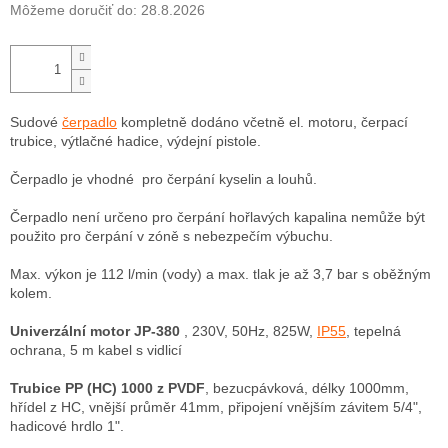
Môžeme doručiť do:
28.8.2026
Sudové
čerpadlo
kompletně dodáno včetně el. motoru, čerpací
trubice, výtlačné hadice, výdejní pistole.
Čerpadlo je vhodné pro čerpání kyselin a louhů.
Čerpadlo není určeno pro čerpání hořlavých kapalina nemůže být
použito pro čerpání v zóně s nebezpečím výbuchu.
Max. výkon je 112 l/min (vody) a max. tlak je až 3,7 bar s oběžným
kolem.
Univerzální motor JP-380
, 230V, 50Hz, 825W,
IP55
, tepelná
ochrana, 5 m kabel s vidlicí
Trubice PP (HC) 1000 z PVDF
, bezucpávková, délky 1000mm,
hřídel z HC, vnější průměr 41mm, připojení vnějším závitem 5/4",
hadicové hrdlo 1".