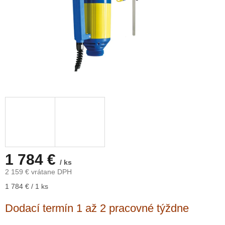
1 784 €
/ ks
2 159 € vrátane DPH
Jednotková
1 784 € / 1 ks
cena:
Dodací termín 1 až 2 pracovné týždne