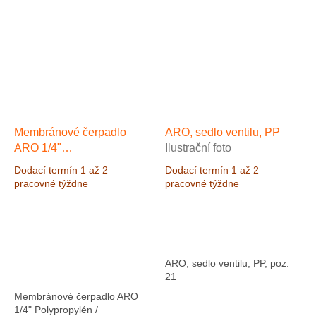
BSP. Materiál čerpadla
Materiál čerpadla
Polypropylen/Santoprén, max.
Polypropylen/Santoprene.
výkon 54 l/min,...
Maximálny výkon 49,2 l/min
pri...
Membránové čerpadlo
ARO, sedlo ventilu, PP
ARO 1/4"
Ilustrační foto
Polypropylen/Santoprén,
Dodací termín 1 až 2
Dodací termín 1 až 2
Výkon 20 l/min, výtlak 8,3
pracovné týždne
pracovné týždne
bar
ARO, sedlo ventilu, PP, poz.
21
Membránové čerpadlo ARO
1/4" Polypropylén /