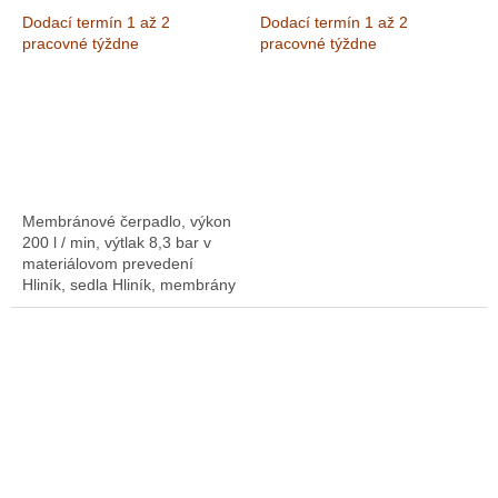
SANTOPRENE ATEX,
ATEX, Výkon 200 l / min,
Dodací termín 1 až 2
Dodací termín 1 až 2
Výkon 200 l / min, výtlak
výtlak 8,3 bar
Výkon 200
pracovné týždne
pracovné týždne
8,3 bar
l/min, výtlak 8,3 bar
Membránové čerpadlo, výkon
200 l / min, výtlak 8,3 bar v
materiálovom prevedení
Hliník, sedla Hliník, membrány
SANTOPRENE.