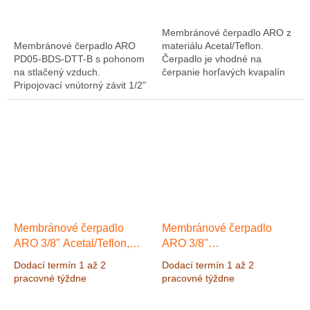
Membránové čerpadlo ARO z
Membránové čerpadlo ARO
materiálu Acetal/Teflon.
PD05-BDS-DTT-B s pohonom
Čerpadlo je vhodné na
na stlačený vzduch.
čerpanie horľavých kvapalín
Pripojovací vnútorný závit 1/2"
do nebezpečných priestorov.
BSP. Materiál čerpadla
Acetal/Teflon. Maximálny
výkon 54 l/min, výstupný...
Membránové čerpadlo
Membránové čerpadlo
ARO 3/8" Acetal/Teflon,
ARO 3/8"
Výkon 40 l/min, výtlak 8,3
Polypropylen/Santoprén,
Dodací termín 1 až 2
Dodací termín 1 až 2
bar
Výkon 40 l/min, výtlak 8,3
pracovné týždne
pracovné týždne
bar
Výkon 40 l/min, výtlak
8,3 bar