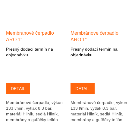
Membránové čerpadlo
Membránové čerpadlo
ARO 1"
ARO 1"
Hliník/Hliník/Nitril/Nitril,
Hliník/Hliník/Nitril/Nitril,
Presný dodací termín na
Presný dodací termín na
Výkon 133 l/min, výtlak 8,3
Výkon 133 l/min, výtlak 8,3
objednávku
objednávku
bar
bar
DETAIL
DETAIL
Membránové čerpadlo, výkon
Membránové čerpadlo, výkon
133 l/min, výtlak 8,3 bar,
133 l/min, výtlak 8,3 bar,
materiál Hliník, sedlá Hliník,
materiál Hliník, sedlá Hliník,
membrány a guľôčky teflón.
membrány a guľôčky teflón.
Alternatívna náhrada za
Alternatívna náhrada za
čerpadlo ARO 666120-3C9-C
čerpadlo ARO 666120-3C9-C