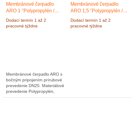
Membránové čerpadlo
Membránové čerpadlo
ARO 1 "Polypropylén /
ARO 1,5 "Polypropylén /
SANTOPRENE, Výkon
SANTOPRENE, Výkon
Dodací termín 1 až 2
Dodací termín 1 až 2
200 l / min, výtlak 8,3 bar
465 l / min, výtlak 8,3 bar
pracovné týždne
pracovné týždne
Výkon 200 l/min, výtlak 8,3
Výkon 465 l/min, výtlak 8,3
bar
bar
Membránové čerpadlo ARO s
bočným pripojením prírubové
prevedenie DN25. Materiálové
prevedenie Polypropylén,
guličky a membrány
SANTOPRENE, Výkon 200 l /
min, výtlak 8,3 bar.