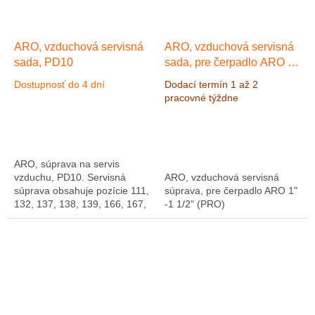
ARO, vzduchová servisná
ARO, vzduchová servisná
sada, PD10
sada, pre čerpadlo ARO 1"
-1 1/2" (PRO)
Dostupnosť do 4 dní
Dodací termín 1 až 2
pracovné týždne
ARO, súprava na servis
vzduchu, PD10. Servisná
ARO, vzduchová servisná
súprava obsahuje pozície 111,
súprava, pre čerpadlo ARO 1"
132, 137, 138, 139, 166, 167,
-1 1/2" (PRO)
171, 172, 173, 174, 176, 200,