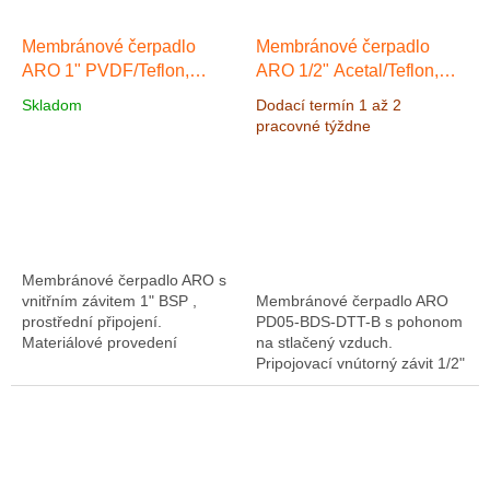
Membránové čerpadlo
Membránové čerpadlo
ARO 1" PVDF/Teflon,
ARO 1/2" Acetal/Teflon,
Výkon 200 l/min, výtlak 8,3
Výkon 54 l/min, výtlak 6,9
Skladom
Dodací termín 1 až 2
bar
bar vrátane ATEX
pracovné týždne
certifikátu
Membránové čerpadlo ARO s
vnitřním závitem 1" BSP ,
Membránové čerpadlo ARO
prostřední připojení.
PD05-BDS-DTT-B s pohonom
Materiálové provedení
na stlačený vzduch.
PVDF/Teflon, Výkon 178 l/min,
Pripojovací vnútorný závit 1/2"
výtlak 8,3 bar
BSP. Materiál čerpadla
Acetal/Teflon. Maximálny
výkon 54 l/min, výstupný...