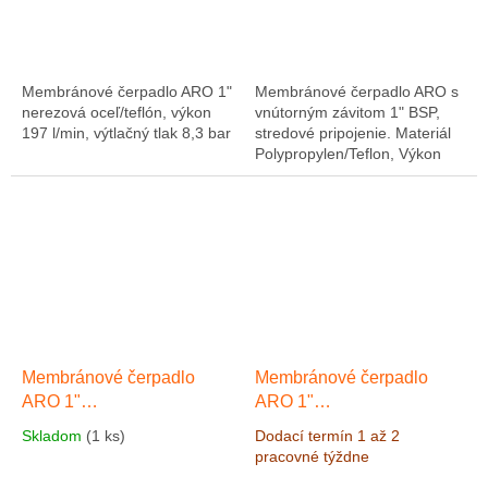
Membránové čerpadlo ARO 1"
Membránové čerpadlo ARO s
nerezová oceľ/teflón, výkon
vnútorným závitom 1" BSP,
197 l/min, výtlačný tlak 8,3 bar
stredové pripojenie. Materiál
Polypropylen/Teflon, Výkon
178 l/min, výtlak 8,3 bar
Membránové čerpadlo
Membránové čerpadlo
ARO 1"
ARO 1"
Polypropylen/Santoprén,
Polypropylen/Santoprén,
Skladom
(1 ks)
Dodací termín 1 až 2
Výkon 178 l/min, výtlak 8,3
Výkon 200 l/min, výtlak 8,3
pracovné týždne
bar
Výkon 178 l/min, výtlak
bar