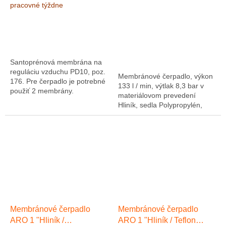
8,3 bar
pracovné týždne
Santoprénová membrána na
reguláciu vzduchu PD10, poz.
Membránové čerpadlo, výkon
176. Pre čerpadlo je potrebné
133 l / min, výtlak 8,3 bar v
použiť 2 membrány.
materiálovom prevedení
Hliník, sedla Polypropylén,
membrány Teflon.
Membránové čerpadlo
Membránové čerpadlo
ARO 1 "Hliník /
ARO 1 "Hliník / Teflon