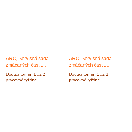
ARO, Servisná sada
ARO, Servisná sada
zmáčaných častí,
zmáčaných častí,
PP/Santopréne/Santopréne,
Santoprene, PD05/PD07
Dodací termín 1 až 2
Dodací termín 1 až 2
PD01
pracovné týždne
pracovné týždne