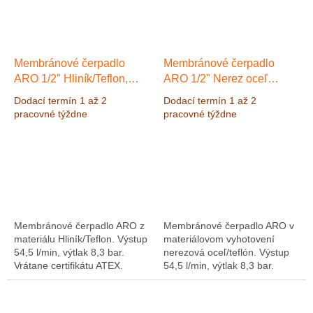
Membránové čerpadlo
Membránové čerpadlo
ARO 1/2" Hliník/Teflon,
ARO 1/2" Nerez oceľ
Výkon 54,5 l/min, výtlak 8,3
SS/Teflon, Výkon 54,5
Dodací termín 1 až 2
Dodací termín 1 až 2
bar
včetně ATEX certifikátu
l/min, výtlak 8,3 bar
Výkon
pracovné týždne
pracovné týždne
54,5 l/min, výtlak 8,3 bar
Membránové čerpadlo ARO z
Membránové čerpadlo ARO v
materiálu Hliník/Teflon. Výstup
materiálovom vyhotovení
54,5 l/min, výtlak 8,3 bar.
nerezová oceľ/teflón. Výstup
Vrátane certifikátu ATEX.
54,5 l/min, výtlak 8,3 bar.
Vrátane certifikátu ATEX.