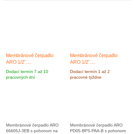
Polypropylen/Santoprene.
Polypropylen/Santoprene.
Maximálny výkon 54 l/min,...
Maximálny výkon 49,2 l/min
pri...
Membránové čerpadlo
Membránové čerpadlo
ARO 1/2"
ARO 1/2"
Polypropylen/Nitril(Buna-),
Polypropylen/Santoprén,
Dodací termín 7 až 10
Dodací termín 1 až 2
Výkon 49,2 l/min, výtlak 6,9
Výkon 54 l/min, výtlak 6,9
pracovných dní
pracovné týždne
bar
bar
Membránové čerpadlo ARO
Membránové čerpadlo ARO
66605J-3EB s pohonom na
PD05-BPS-PAA-B s pohonom