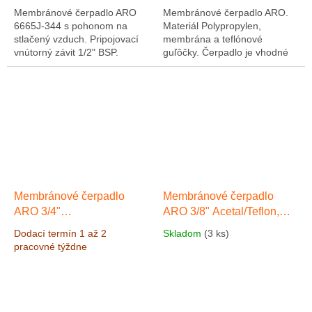
Membránové čerpadlo ARO
Membránové čerpadlo ARO.
6665J-344 s pohonom na
Materiál Polypropylen,
stlačený vzduch. Pripojovací
membrána a teflónové
vnútorný závit 1/2" BSP.
guľôčky. Čerpadlo je vhodné
Materiál čerpadla
pre chemické roztoky, kyslé
Polypropylen/Teflon.
lúhy, galvanické zariadenia,...
Maximálny výkon 49,2 l/min
Membránové čerpadlo...
pri vode,...
Membránové čerpadlo
Membránové čerpadlo
ARO 3/4"
ARO 3/8" Acetal/Teflon,
Polypropylen/Santopren,
Výkon 40 l/min, výtlak 8,3
Dodací termín 1 až 2
Skladom
(3 ks)
Výkon 56 l/min, výtlak 6,9
bar
pracovné týždne
bar