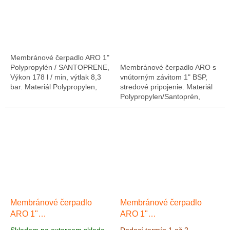
8,3 bar
Membránové čerpadlo ARO 1"
Polypropylén / SANTOPRENE,
Membránové čerpadlo ARO s
Výkon 178 l / min, výtlak 8,3
vnútorným závitom 1" BSP,
bar. Materiál Polypropylen,
stredové pripojenie. Materiál
membrány a kuličky
Polypropylen/Santoprén,
Santopren. Čerpadlo je
Výkon 178 l/min, výtlak 8,3 bar
vhodné pro chemické...
Membránové čerpadlo
Membránové čerpadlo
ARO 1"
ARO 1"
Polypropylen/Teflon ATEX,
Polypropylen/Teflon, Výkon