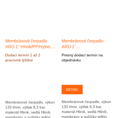
Membránové čerpadlo
Membránové čerpadlo
ARO 1" Hliník/PP/Hytrel,
ARO 1"
Výkon 133 l/min, výtlak 8,3
Hliník/PP/PU/Hytrel, Výkon
Dodací termín 1 až 2
Presný dodací termín na
bar
133 l/min, výtlak 8,3 bar
pracovné týždne
objednávku
DETAIL
Membránové čerpadlo, výkon
Membránové čerpadlo, výkon
133 l/min, výtlak 8,3 bar,
133 l/min, výtlak 8,3 bar,
materiál Hliník, sedlá Hliník,
materiál Hliník, sedlá Hliník,
membrány a guľôčky teflón.
membrány a guľôčky teflón.