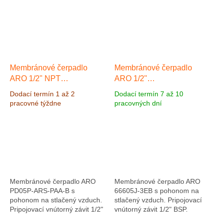
Membránové čerpadlo
Membránové čerpadlo
ARO 1/2" NPT
ARO 1/2"
Polypropylen/Santoprén,
Polypropylen/Hytrel, Výkon
Dodací termín 1 až 2
Dodací termín 7 až 10
Výkon 54 l/min, výtlak 6,9
49,2 l/min, výtlak 6,9 bar
pracovné týždne
pracovných dní
bar
Membránové čerpadlo ARO
Membránové čerpadlo ARO
PD05P-ARS-PAA-B s
66605J-3EB s pohonom na
pohonom na stlačený vzduch.
stlačený vzduch. Pripojovací
Pripojovací vnútorný závit 1/2"
vnútorný závit 1/2" BSP.
NPT. Materiál čerpadla
Materiál čerpadla