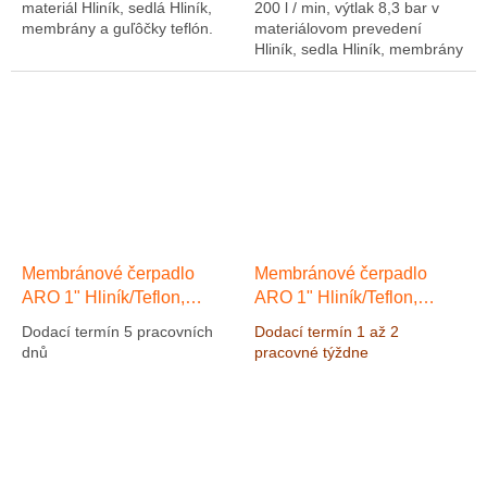
materiál Hliník, sedlá Hliník,
200 l / min, výtlak 8,3 bar v
membrány a guľôčky teflón.
materiálovom prevedení
Alternatívna náhrada za
Hliník, sedla Hliník, membrány
čerpadlo ARO 666120-3C9-C
SANTOPRENE.
Membránové čerpadlo
Membránové čerpadlo
ARO 1" Hliník/Teflon,
ARO 1" Hliník/Teflon,
Výkon 133 l/min, výtlak 8,3
Výkon 133 l/min, výtlak 8,3
Dodací termín 5 pracovních
Dodací termín 1 až 2
bar
bar
dnů
pracovné týždne