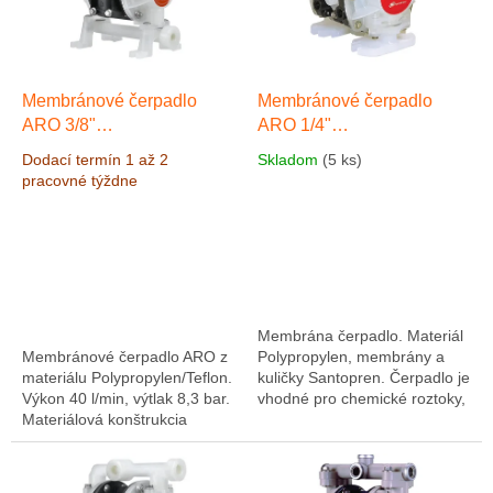
s
d
p
u
r
k
o
t
d
Membránové čerpadlo
Membránové čerpadlo
o
u
ARO 3/8"
ARO 1/4"
v
k
Polypropylen/Teflon, Výkon
Polypropylen/Santoprén,
Dodací termín 1 až 2
Skladom
(5 ks)
t
40 l/min, výtlak 8,3 bar
Výkon 20 l/min, výtlak 8,3
pracovné týždne
o
Výkon 40 l/min, výtlak 8,3
bar
Výkon 20 l/min, výtlak
v
bar
8,3 bar
Membrána čerpadlo. Materiál
Membránové čerpadlo ARO z
Polypropylen, membrány a
materiálu Polypropylen/Teflon.
kuličky Santopren. Čerpadlo je
Výkon 40 l/min, výtlak 8,3 bar.
vhodné pro chemické roztoky,
Materiálová konštrukcia
kyseliny louhy, galvanické
čerpadla je vhodná pre
provozy, galvanické lázně.
kyseliny, zásady a rôzne
Membránové...
chemické...