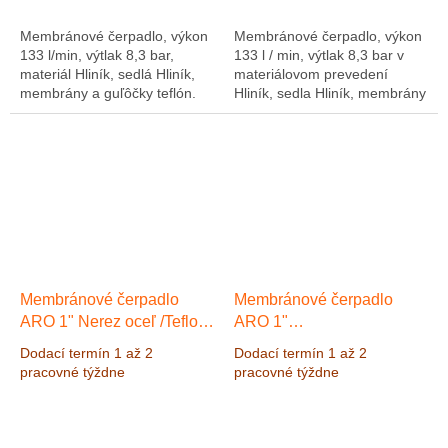
Membránové čerpadlo, výkon
Membránové čerpadlo, výkon
133 l/min, výtlak 8,3 bar,
133 l / min, výtlak 8,3 bar v
materiál Hliník, sedlá Hliník,
materiálovom prevedení
membrány a guľôčky teflón.
Hliník, sedla Hliník, membrány
Teflon.
Membránové čerpadlo
Membránové čerpadlo
ARO 1" Nerez oceľ /Teflon,
ARO 1"
Výkon 197 l/min, výtlak 8,3
Polypropylen/Hytrel, Výkon
Dodací termín 1 až 2
Dodací termín 1 až 2
bar
Výkon 197 l/min, výtlak
200 l/min, výtlak 8,3 bar
pracovné týždne
pracovné týždne
8,3 bar