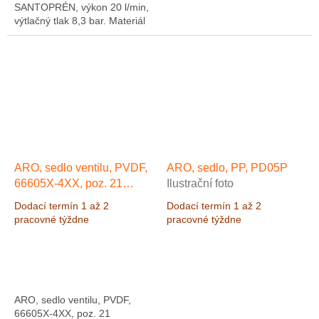
SANTOPRÉN, výkon 20 l/min,
výtlačný tlak 8,3 bar. Materiál
Polypropylen, membrána a
santoprénové guličky.
Čerpadlo je vhodné pre...
ARO, sedlo ventilu, PVDF,
ARO, sedlo, PP, PD05P
66605X-4XX, poz. 21
Ilustrační foto
Ilustrační foto
Dodací termín 1 až 2
Dodací termín 1 až 2
pracovné týždne
pracovné týždne
ARO, sedlo ventilu, PVDF,
66605X-4XX, poz. 21