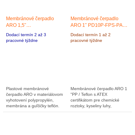
Membránové čerpadlo
Membránové čerpadlo
ARO 1,5"
ARO 1" PD10P-FPS-PAA
Polypropylen/Teflon, Výkon
Polypropylen/Santopren,
Dodací termín 2 až 3
Dodací termín 1 až 2
465 l/min, výtlak 8,3 bar
Výkon 200 l/min, výtlak 8,3
pracovné týždne
pracovné týždne
bar
Výkon 200 l/min, výtlak
8,3 bar
Plastové membránové
Membránové čerpadlo ARO 1
čerpadlo ARO v materiálovom
"PP / Teflon s ATEX
vyhotovení polypropylén,
certifikátom pre chemické
membrána a guľôčky teflón.
roztoky, kyseliny luhy,
Max. výkon čerpadla
galvanické prevádzky,
Materiálové vyhotovenie
galvanické kúpele, lepidlá
čerpadla 465 l/min, max.
výtlak...