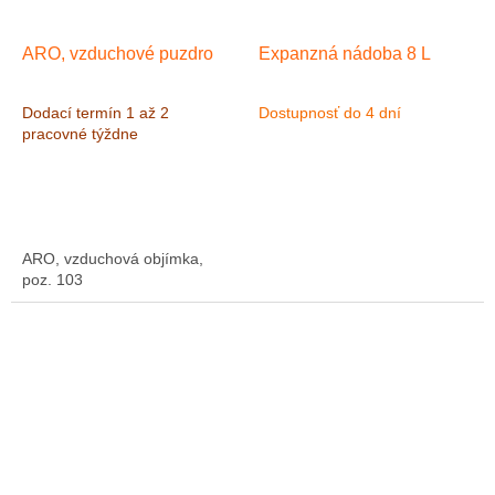
ARO, vzduchové puzdro
Expanzná nádoba 8 L
Dodací termín 1 až 2
Dostupnosť do 4 dní
pracovné týždne
ARO, vzduchová objímka,
poz. 103