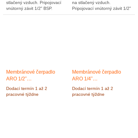
stlačený vzduch. Pripojovací
na stlačený vzduch.
vnútorný závit 1/2" BSP.
Pripojovací vnútorný závit 1/2"
Materiál čerpadla
BSP. Materiál čerpadla
Polypropylen/Santoprene.
Polypropylen/Santoprene.
Maximálny výkon 49,2 l/min
Maximálny výkon 54 l/min,...
pri...
Membránové čerpadlo
Membránové čerpadlo
ARO 1/2"
ARO 1/4"
Polypropylen/Teflon, Výkon
Polypropylen/Teflon, Výkon
Dodací termín 1 až 2
Dodací termín 1 až 2
49,2 l/min, výtlak 6,9 bar
20 l/min, výtlak 8,3 bar
pracovné týždne
pracovné týždne
Výkon 20 l/min, výtlak 8,3
bar