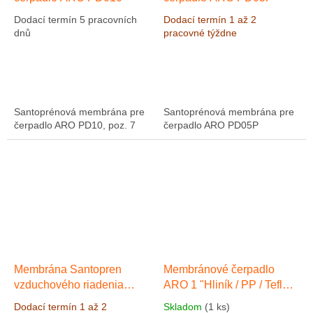
Dodací termín 5 pracovních
Dodací termín 1 až 2
dnů
pracovné týždne
Santoprénová membrána pre
Santoprénová membrána pre
čerpadlo ARO PD10, poz. 7
čerpadlo ARO PD05P
Membrána Santopren
Membránové čerpadlo
vzduchového riadenia
ARO 1 "Hliník / PP / Teflon,
PD10
Výkon 133 l / min, výtlak
Dodací termín 1 až 2
Skladom
(1 ks)