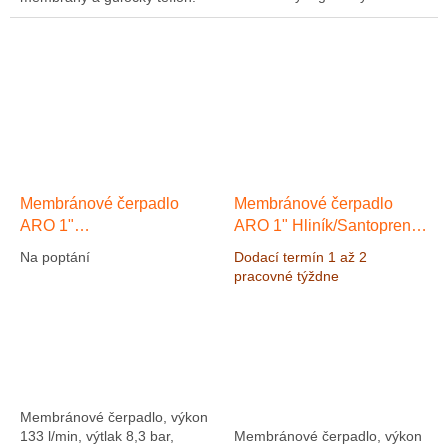
Alternatívna náhrada za
Alternatívna náhrada za
čerpadlo ARO 666120-3C9-C
čerpadlo ARO 670021 (66120-
389-C)
Membránové čerpadlo
Membránové čerpadlo
ARO 1"
ARO 1" Hliník/Santopren
Hliník/PP/PU/Hytrel, Výkon
ATEX, Výkon 200 l/min,
Na poptání
Dodací termín 1 až 2
133 l/min, výtlak 8,3 bar
výtlak 8,3 bar
pracovné týždne
Membránové čerpadlo, výkon
133 l/min, výtlak 8,3 bar,
Membránové čerpadlo, výkon