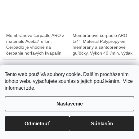
Membránové čerpadlo ARO z
Membránové čerpadlo ARO
materiálu Acetal/Teflon.
1/4". Materiál Polypropylén,
Čerpadlo je vhodné na
membrány a santoprénové
čerpanie horľavých kvapalín
guľôčky. Výkon 40 l/min, výtlak
do nebezpečných priestorov.
8,3 bar. Čerpadlo je vhodný
pre chemické roztoky kyselín,
zásady,...
Tento web používá soubory cookie. Dalším procházením
tohoto webu vyjadřujete souhlas s jejich používáním.. Více
informací
zde
.
Pro přepravu zboží využíváme Zásilkovnu, PPL, Toptrans. Pro
Nastavenie
přepravu zboží na Slovensko využíváme Zásilkovnu, PPL. V
případě dotazů volejte na tel.: +420 722 712 652, nebo pište na e-
Membránové čerpadlo
Membránové čerpadlo
mail: info@createflow.cz. Recyklační poplatek je zahrnut do ceny
produktu. Na dodané produkty, zajišťujeme záruční a pozáruční
Odmietnuť
Súhlasím
ARO 66617B-222-C 1 1/2"
ARO PD03,
servis.
Nerez oceľ/Nitril, 340 l/min,
Polypropylen/Hytrel, Výkon
Dodací termín 1 až 2
Dodací termín 1 až 2
max 8.3 bar
40 l/min, výtlak 8,3 bar