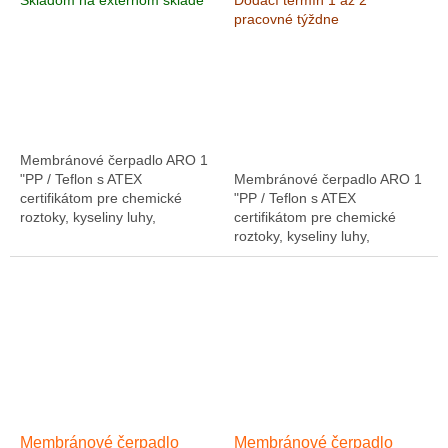
Skladom na externom sklade
Dodací termín 1 až 2
Výkon 200 l/min, výtlak 8,3
200 l/min, výtlak 8,3 bar
pracovné týždne
bar
Výkon 200 l/min, výtlak
Výkon 200 l/min, výtlak 8,3
8,3 bar
bar
Membránové čerpadlo ARO 1
"PP / Teflon s ATEX
Membránové čerpadlo ARO 1
certifikátom pre chemické
"PP / Teflon s ATEX
roztoky, kyseliny luhy,
certifikátom pre chemické
galvanické prevádzky,
roztoky, kyseliny luhy,
galvanické kúpele, lepidlá
galvanické prevádzky,
galvanické kúpele, lepidlá
Membránové čerpadlo
Membránové čerpadlo