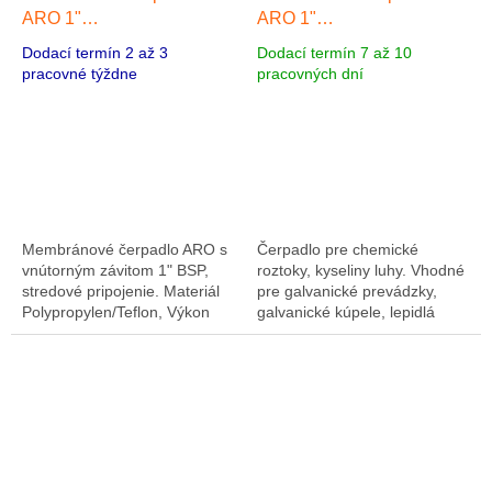
ARO 1"
ARO 1"
Polypropylen/Teflon, Výkon
Polypropylen/Teflon, Výkon
Dodací termín 2 až 3
Dodací termín 7 až 10
200 l/min, výtlak 8,3 bar
200 l/min, výtlak 8,3 bar
pracovné týždne
pracovných dní
Výkon 200 l/min, výtlak 8,3
bar
Membránové čerpadlo ARO s
Čerpadlo pre chemické
vnútorným závitom 1" BSP,
roztoky, kyseliny luhy. Vhodné
stredové pripojenie. Materiál
pre galvanické prevádzky,
Polypropylen/Teflon, Výkon
galvanické kúpele, lepidlá
178 l/min, výtlak 8,3 bar