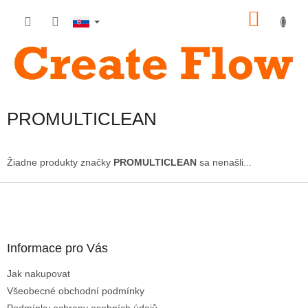
Prejsť
NÁKU
na
obsah
KOŠÍK
PROMULTICLEAN
Žiadne produkty značky
PROMULTICLEAN
sa nenašli...
Z
á
p
ä
Informace pro Vás
t
i
Jak nakupovat
e
Všeobecné obchodní podmínky