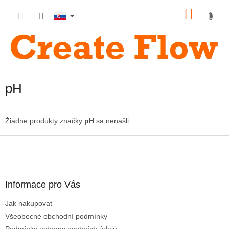
Prejsť
NÁKU
na
obsah
KOŠÍK
pH
Žiadne produkty značky
pH
sa nenašli...
Z
á
p
ä
Informace pro Vás
t
i
Jak nakupovat
e
Všeobecné obchodní podmínky