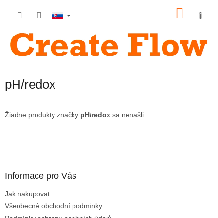
Prejsť
NÁKU
na
obsah
KOŠÍK
pH/redox
Žiadne produkty značky
pH/redox
sa nenašli...
Z
á
p
ä
Informace pro Vás
t
i
Jak nakupovat
e
Všeobecné obchodní podmínky