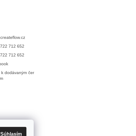
@
createflow.cz
722 712 652
722 712 652
book
 k dodávaným čer
ům
Súhlasím