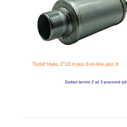
Tlumič hluku, 2"1/2 m poz. 8 on-line, poz. 8
Dodací termín 2 až 3 pracovné tý
Z
á