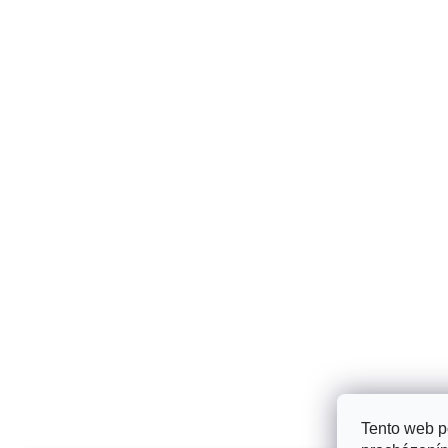
p
ä
t
i
e
Tento web p
Toplist