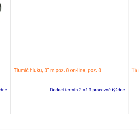
Tlumič hluku, 3" m poz. 8 on-line, poz. 8
Tlu
ždne
Dodací termín 2 až 3 pracovné týždne
O
v
l