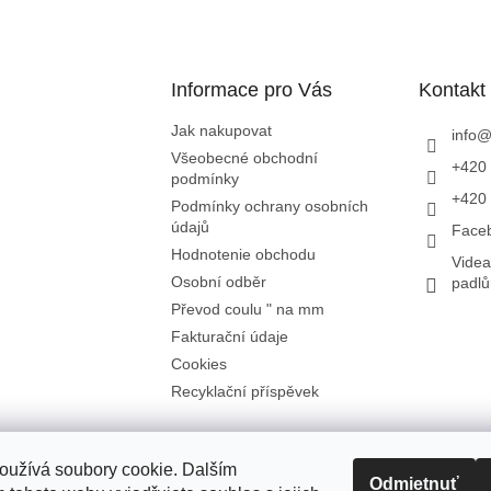
á
d
a
c
i
Informace pro Vás
Kontakt
e
p
Jak nakupovat
info
r
Všeobecné obchodní
+420 
v
podmínky
k
+420 
Podmínky ochrany osobních
y
údajů
Face
v
ý
Hodnotenie obchodu
Videa
p
Osobní odběr
padl
i
Převod coulu " na mm
s
u
Fakturační údaje
Cookies
Recyklační příspěvek
oužívá soubory cookie. Dalším
Odmietnuť