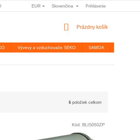
EUR
Slovenčina
ODMÍNKY OCHRANY OSOBNÍCH ÚDAJŮ
Prihlásenie
HODNOTENIE OBCHODU
NÁKUPNÝ
Prázdny košík
KOŠÍK
EKO
Vývevy a vzduchovače SEKO
SAMOA
Kontakty
6
položiek celkom
Kód:
BLIS050ZP