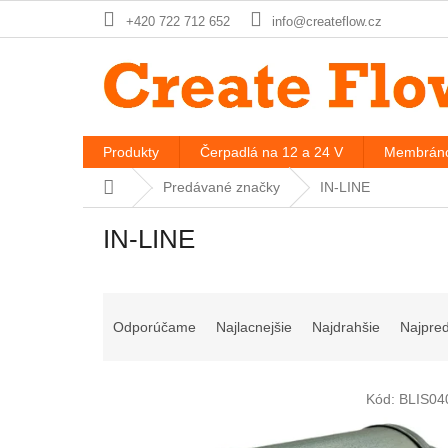
Prejsť
+420 722 712 652
info@createflow.cz
na
obsah
Produkty
Čerpadlá na 12 a 24 V
Membráno
Domov
Predávané značky
IN-LINE
IN-LINE
R
a
Odporúčame
Najlacnejšie
Najdrahšie
Najpre
d
e
V
n
Kód:
BLIS04
ý
i
p
e