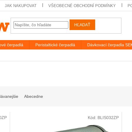
JAK NAKUPOVAT
VŠEOBECNÉ OBCHODNÍ PODMÍNKY
P
HĽADAŤ
vé čerpadlá
Peristaltické čerpadlá
Dávkovací čerpadla S
dávanejšie
Abecedne
0ZP
Kód:
BLIS032ZP