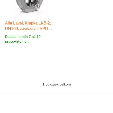
s
d
p
u
r
k
o
t
d
Alfa Laval, Klapka LKB-2,
o
u
DN100, závit/závit, EPDM,
v
k
AISI 316L
Dodací termín 7 až 10
t
pracovných dní
o
v
1
položiek celkom
O
v
l
Z
á
á
d
p
a