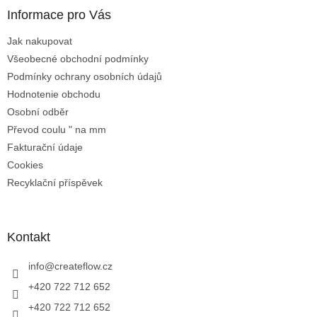
ä
c
Informace pro Vás
t
i
i
e
Jak nakupovat
p
e
r
Všeobecné obchodní podmínky
v
Podmínky ochrany osobních údajů
k
Hodnotenie obchodu
y
Osobní odběr
v
ý
Převod coulu " na mm
p
Fakturační údaje
i
Cookies
s
u
Recyklační příspěvek
Kontakt
info
@
createflow.cz
+420 722 712 652
+420 722 712 652