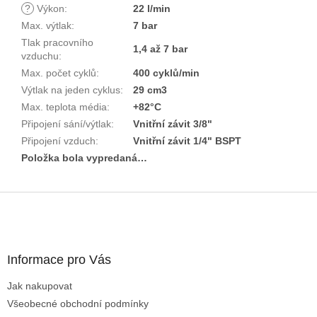
?
Výkon
:
22 l/min
Max. výtlak
:
7 bar
Tlak pracovního
1,4 až 7 bar
vzduchu
:
Max. počet cyklů
:
400 cyklů/min
Výtlak na jeden cyklus
:
29 cm3
Max. teplota média
:
+82°C
Připojení sání/výtlak
:
Vnitřní závit 3/8"
Připojení vzduch
:
Vnitřní závit 1/4" BSPT
Položka bola vypredaná…
Z
á
p
ä
Informace pro Vás
t
i
Jak nakupovat
e
Všeobecné obchodní podmínky