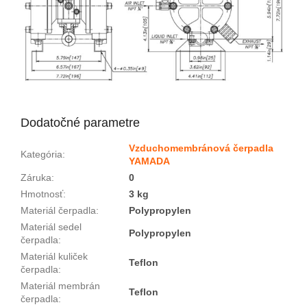
Dodatočné parametre
Vzduchomembránová čerpadla
Kategória
:
YAMADA
Záruka
:
0
Hmotnosť
:
3 kg
Materiál čerpadla
:
Polypropylen
Materiál sedel
Polypropylen
čerpadla
:
Materiál kuliček
Teflon
čerpadla
:
Materiál membrán
Teflon
čerpadla
: