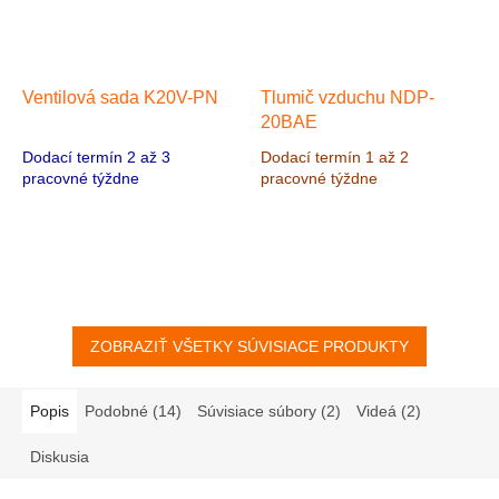
Ventilová sada K20V-PN
Tlumič vzduchu NDP-
20BAE
Dodací termín 2 až 3
Dodací termín 1 až 2
pracovné týždne
pracovné týždne
ZOBRAZIŤ VŠETKY SÚVISIACE PRODUKTY
Popis
Podobné (14)
Súvisiace súbory (2)
Videá (2)
Diskusia