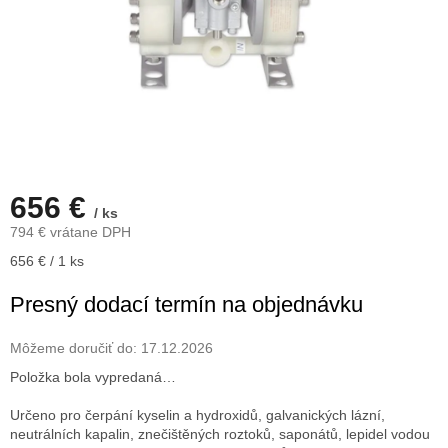
656 €
/ ks
794 € vrátane DPH
Jednotková
656 € / 1 ks
cena:
Presný dodací termín na objednávku
Môžeme doručiť do:
17.12.2026
Položka bola vypredaná…
Určeno pro čerpání kyselin a hydroxidů, galvanických lázní,
neutrálních kapalin, znečištěných roztoků, saponátů, lepidel vodou