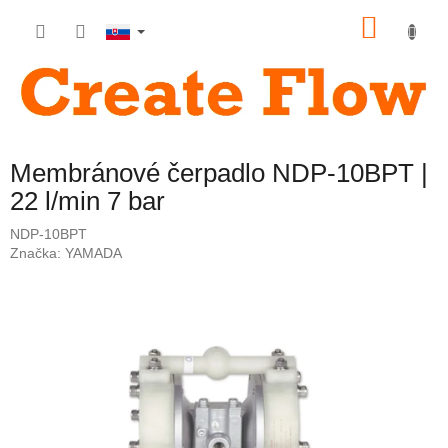
Prejsť
NÁKU
na
obsah
KOŠÍK
Membránové čerpadlo NDP-10BPT |
22 l/min 7 bar
NDP-10BPT
Značka:
YAMADA