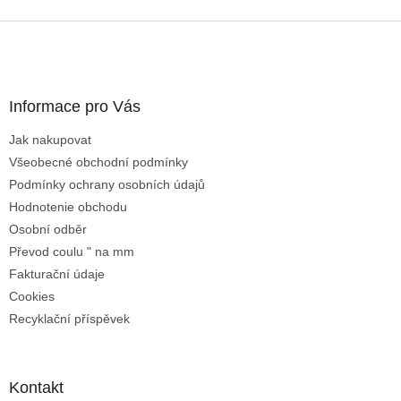
Z
á
p
ä
Informace pro Vás
t
i
Jak nakupovat
e
Všeobecné obchodní podmínky
Podmínky ochrany osobních údajů
Hodnotenie obchodu
Osobní odběr
Převod coulu " na mm
Fakturační údaje
Cookies
Recyklační příspěvek
Kontakt