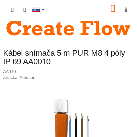
Prejsť
NÁKU
na
obsah
KOŠÍK
Kábel snímača 5 m PUR M8 4 póly
IP 69 AA0010
AA010
Značka:
Autosen