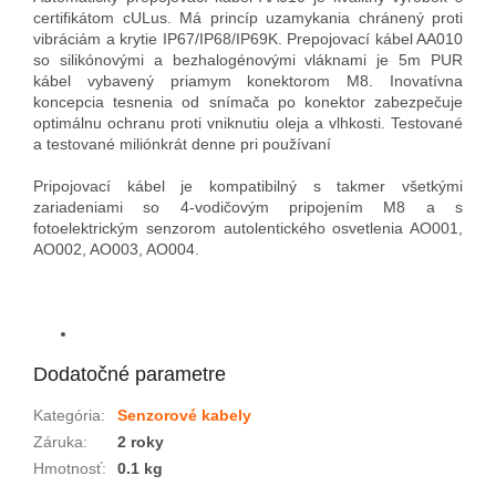
certifikátom cULus. Má princíp uzamykania chránený proti
vibráciám a krytie IP67/IP68/IP69K. Prepojovací kábel AA010
so silikónovými a bezhalogénovými vláknami je 5m PUR
kábel vybavený priamym konektorom M8. Inovatívna
koncepcia tesnenia od snímača po konektor zabezpečuje
optimálnu ochranu proti vniknutiu oleja a vlhkosti. Testované
a testované miliónkrát denne pri používaní
Pripojovací kábel je kompatibilný s takmer všetkými
zariadeniami so 4-vodičovým pripojením M8 a s
fotoelektrickým senzorom autolentického osvetlenia AO001,
AO002, AO003, AO004.
Dodatočné parametre
Kategória
:
Senzorové kabely
Záruka
:
2 roky
Hmotnosť
:
0.1 kg