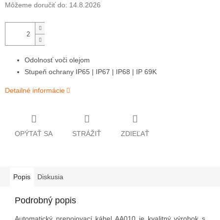
Môžeme doručiť do:
14.8.2026
Odolnosť voči olejom
Stupeň ochrany IP65 | IP67 | IP68 | IP 69K
Detailné informácie
OPÝTAŤ SA
STRÁŽIŤ
ZDIEĽAŤ
Popis
Diskusia
Podrobný popis
Automatický prepojovací kábel AA010 je kvalitný výrobok s