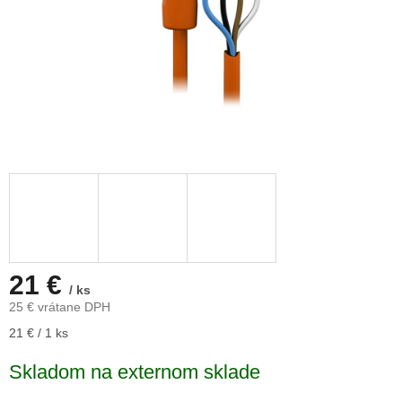
21 €
/ ks
25 € vrátane DPH
Jednotková
21 € / 1 ks
cena:
Skladom na externom sklade