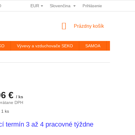
EUR
Slovenčina
ODMÍNKY OCHRANY OSOBNÍCH ÚDAJŮ
Prihlásenie
HODNOTENIE OBCHODU
NÁKUPNÝ
Prázdny košík
KOŠÍK
EKO
Vývevy a vzduchovače SEKO
SAMOA
Kontakty
06 €
/ ks
vrátane DPH
ová
 1 ks
í termín 3 až 4 pracovné týždne