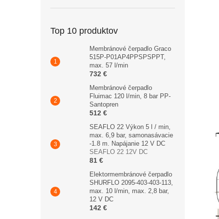
Top 10 produktov
Membránové čerpadlo Graco
515P-P01AP4PPSPSPPT,
max. 57 l/min
732 €
Membránové čerpadlo
Fluimac 120 l/min, 8 bar PP-
Santopren
512 €
SEAFLO 22 Výkon 5 l / min,
max. 6,9 bar, samonasávacie
-1.8 m. Napájanie 12 V DC
SEAFLO 22 12V DC
81 €
Elektormembránové čerpadlo
SHURFLO 2095-403-403-113,
max. 10 l/min, max. 2,8 bar,
12 V DC
142 €