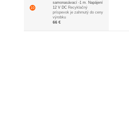
samonasávací -1 m. Napájení
12 V DC
Recyklačný
príspevok je zahrnutý do ceny
výrobku
66 €
Z
á
p
ä
t
i
e