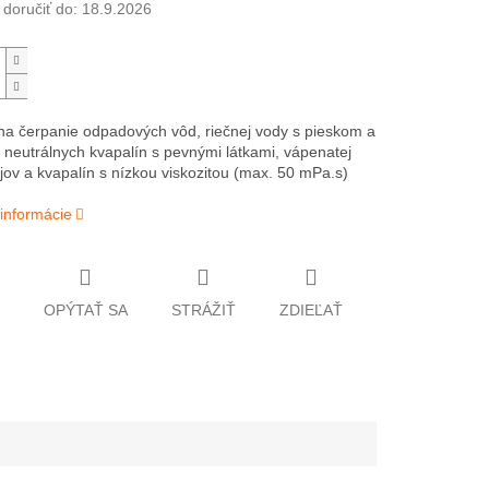
oručiť do:
18.9.2026
a čerpanie odpadových vôd, riečnej vody s pieskom a
neutrálnych kvapalín s pevnými látkami, vápenatej
ejov a kvapalín s nízkou viskozitou (max. 50 mPa.s)
 informácie
OPÝTAŤ SA
STRÁŽIŤ
ZDIEĽAŤ