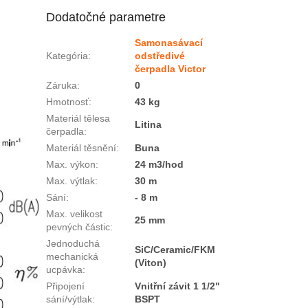
Dodatočné parametre
Samonasávací
Kategória
:
odstředivé
čerpadla Victor
Záruka
:
0
Hmotnosť
:
43 kg
Materiál tělesa
Litina
čerpadla
:
Materiál těsnění
:
Buna
Max. výkon
:
24 m3/hod
Max. výtlak
:
30 m
Sání
:
- 8 m
Max. velikost
25 mm
pevných částic
:
Jednoduchá
SiC/Ceramic/FKM
mechanická
(Viton)
ucpávka
:
Připojení
Vnitřní závit 1 1/2"
sání/výtlak
:
BSPT