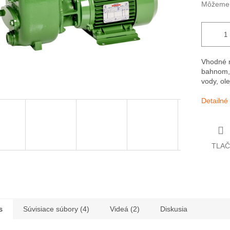
Môžeme d
Vhodné n
bahnom, 
vody, ol
Detailné
TLAČ
s
Súvisiace súbory (4)
Videá (2)
Diskusia