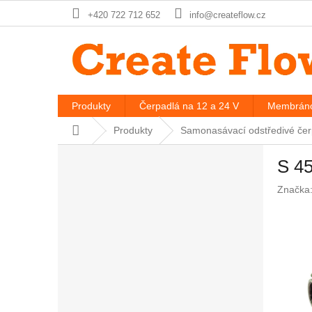
Prejsť
+420 722 712 652
info@createflow.cz
na
obsah
Produkty
Čerpadlá na 12 a 24 V
Membráno
Domov
Produkty
Samonasávací odstředivé čerp
B
S 4
o
č
Značka
n
ý
p
a
n
e
l