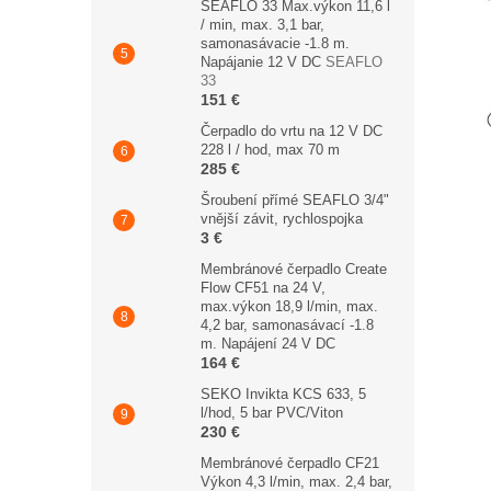
SEAFLO 33 Max.výkon 11,6 l
/ min, max. 3,1 bar,
samonasávacie -1.8 m.
Napájanie 12 V DC
SEAFLO
33
151 €
Čerpadlo do vrtu na 12 V DC
228 l / hod, max 70 m
285 €
Šroubení přímé SEAFLO 3/4"
vnější závit, rychlospojka
3 €
Membránové čerpadlo Create
Flow CF51 na 24 V,
max.výkon 18,9 l/min, max.
4,2 bar, samonasávací -1.8
m. Napájení 24 V DC
164 €
SEKO Invikta KCS 633, 5
l/hod, 5 bar PVC/Viton
230 €
Membránové čerpadlo CF21
Výkon 4,3 l/min, max. 2,4 bar,