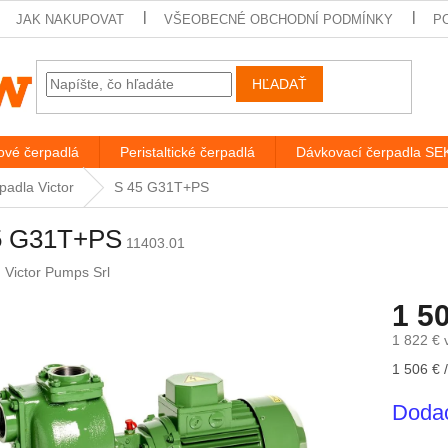
JAK NAKUPOVAT
VŠEOBECNÉ OBCHODNÍ PODMÍNKY
P
HĽADAŤ
vé čerpadlá
Peristaltické čerpadlá
Dávkovací čerpadla S
adla Victor
S 45 G31T+PS
5 G31T+PS
11403.01
:
Victor Pumps Srl
1 5
1 822 € 
Jednotk
1 506 € /
cena:
Dodac