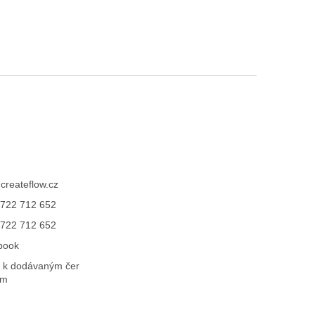
@
createflow.cz
722 712 652
722 712 652
book
 k dodávaným čer
ům