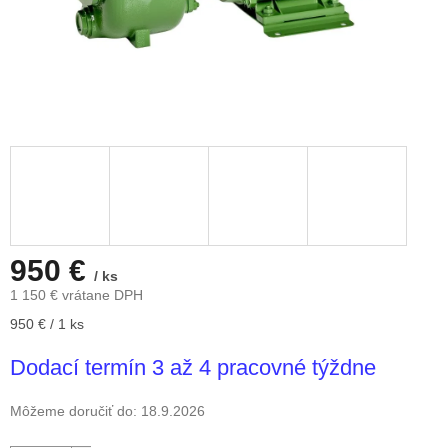
950 €
/ ks
1 150 € vrátane DPH
Jednotková
950 € / 1 ks
cena:
Dodací termín 3 až 4 pracovné týždne
Môžeme doručiť do:
18.9.2026