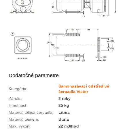
Dodatočné parametre
Samonasávací odstředivé
Kategória
:
čerpadla Victor
Záruka
:
2 roky
Hmotnosť
:
25 kg
Materiál tělesa čerpadla
:
Litina
Materiál těsnění
:
Buna
Max. výkon
:
22 m3/hod