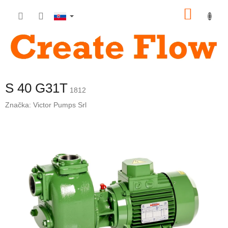
Prejsť
NÁKU
na
obsah
KOŠÍK
S 40 G31T
1812
Značka:
Victor Pumps Srl