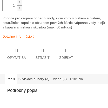
Vhodné pro čerpání odpadní vody, říční vody s pískem a blátem,
neutrálních kapalin s obsahem pevných částic, vápenné vody, olejů
a kapalin s nízkou viskozitou (max. 50 mPa.s)
Detailné informácie
OPÝTAŤ SA
STRÁŽIŤ
ZDIEĽAŤ
Popis
Súvisiace súbory (3)
Videá (2)
Diskusia
Podrobný popis