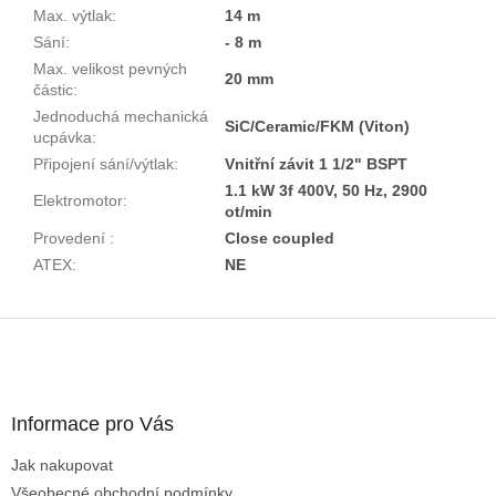
Max. výtlak
:
14 m
Sání
:
- 8 m
Max. velikost pevných
20 mm
částic
:
Jednoduchá mechanická
SiC/Ceramic/FKM (Viton)
ucpávka
:
Připojení sání/výtlak
:
Vnitřní závit 1 1/2" BSPT
1.1 kW 3f 400V, 50 Hz, 2900
Elektromotor
:
ot/min
Provedení
:
Close coupled
ATEX
:
NE
Z
á
p
ä
Informace pro Vás
t
i
Jak nakupovat
e
Všeobecné obchodní podmínky