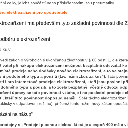
kční celky, jejichž součástí nebo příslušenstvím jsou pneumatiky.
u elektrozařízení pro spotřebitele
ktrozařízení má především tyto základní povinnosti dle 
odběru elektrozařízení
a kus“
avedl zákon o výrobcích s ukončenou životností v § 66 odst. 1, dle kte
ivatel při nákupu elektrozařízení možnost bezplatně odevzdat k
 místě prodeje nebo dodávky nového elektrozařízení, a to ve ste
ní podobného typu a použití (tzv. režim „kus za kus“).
Tato povinn
atí i pro internetové prodejce elektrozařízení, kteří jsou povinni p
odobného typu a použití, a to zcela bezplatně
,
včetně odvozu odp
právní úpravy se tato povinnost vztahuje i na poslední prodejce e
i, kteří tuto povinnost doposud neměli
. Sběr těchto elektrozařízen
akticky v odpadovém režimu), přičemž tento režim nový zákon opouští.
vázání na nákup“
rodejny s „Prodejní plochou elektra, která je alespoň 400 m2 a ví