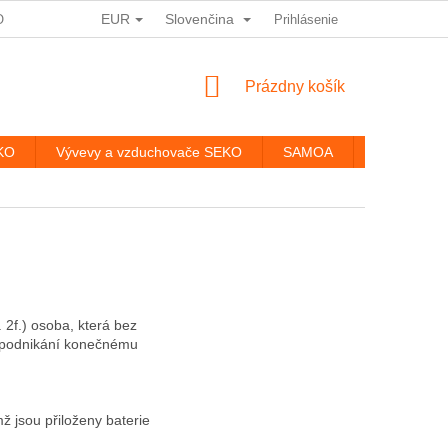
EUR
Slovenčina
ODMÍNKY OCHRANY OSOBNÍCH ÚDAJŮ
Prihlásenie
HODNOTENIE OBCHODU
NÁKUPNÝ
Prázdny košík
KOŠÍK
EKO
Vývevy a vzduchovače SEKO
SAMOA
Kontakty
 2f.) osoba, která bez
o podnikání konečnému
ž jsou přiloženy baterie