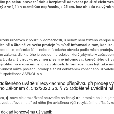
lům
po celou provozní dobu bezplatně odevzdat použité elektrozař
ý z vnějších rozměrům nepřesahuje 25 cm, bez ohledu na výrobní
ařízení určených k použití v domácnosti, u něhož není zřízeno veřejné
itelně a čitelně ve svém prodejním místě informaci o tom, kde lze
emí obce, městské části nebo městského obvodu podle místa prodeje
.
ho zákona, dle kterého je poslední prodejce, který jakýmkoliv způsobem
ává vybrané výrobky,
povinen písemně informovat konečného uživat
robků po ukončení jejich životnosti. Informace musí být také umí
ovinnost může poslední prodejce splnit odkázáním konečného uživatele
ti společnosti ASEKOL a.s.
dděleného uvádění recyklačního příspěvku při prodeji v
áno Zákonem č. 542/2020 Sb. § 73 Oddělené uvádění ná
tora, tj. nové elektrozařízení neuvádíte na český trh, protože ho kupuj
rh uvedl, „převezmete“ od něho jím uváděnou výši recyklačního příspěvku
doklad koncovému uživateli: