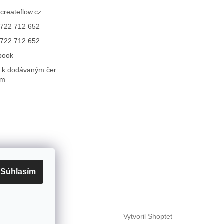
@
createflow.cz
722 712 652
722 712 652
book
 k dodávaným čer
ům
Súhlasím
Vytvoril Shoptet