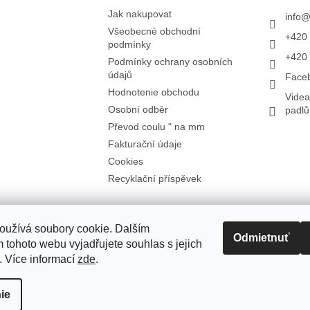
Jak nakupovat
info
Všeobecné obchodní
+420 
podmínky
+420 
Podmínky ochrany osobních
údajů
Face
Hodnotenie obchodu
Videa
Osobní odběr
padl
Převod coulu " na mm
Fakturační údaje
Cookies
Recyklační příspěvek
oužívá soubory cookie. Dalším
Odmietnuť
 tohoto webu vyjadřujete souhlas s jejich
í na
. Více informací
zde
.
0
je
uční
ie
.
Upraviť nastavenie cookies