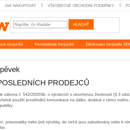
JAK NAKUPOVAT
VŠEOBECNÉ OBCHODNÍ PODMÍNKY
P
HĽADAŤ
vé čerpadlá
Peristaltické čerpadlá
Dávkovací čerpadla S
spěvek
 POSLEDNÍCH PRODEJCŮ
le zákona č. 542/2020Sb. o výrobcích s ukončenou životností (§ 3 odst.
včetně použití prostředků komunikace na dálku, dodává v rámci svéh
publiky:
ení, pneumatiky nebo jiné výrobky, do nichž jsou zabudovány nebo k nim
ebo