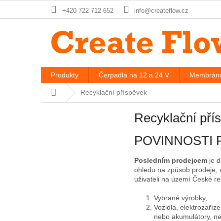
Prejsť
+420 722 712 652
info@createflow.cz
na
obsah
Produkty
Čerpadlá na 12 a 24 V
Membráno
Domov
Recyklační příspěvek
Recyklační pří
POVINNOSTI
Posledním prodejcem
je d
ohledu na způsob prodeje, 
uživateli na území České re
Vybrané výrobky,
Vozidla, elektrozaříz
nebo akumulátory, n