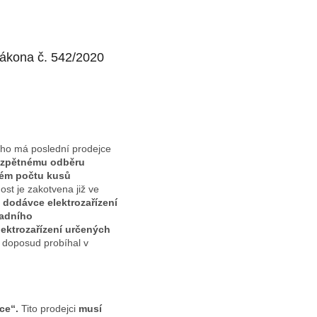
Zákona č. 542/2020
rého má poslední prodejce
e zpětnému odběru
jném počtu kusů
ost je zakotvena již ve
ři dodávce elektrozařízení
adního
lektrozařízení určených
í doposud probíhal v
ce“.
Tito prodejci
musí