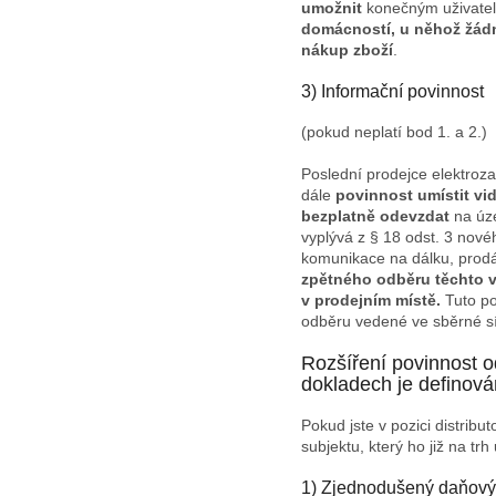
umožnit
konečným uživate
domácností, u něhož žádn
nákup zboží
.
3) Informační povinnost
(pokud neplatí bod 1. a 2.)
Poslední prodejce elektroz
dále
povinnost umístit vid
bezplatně odevzdat
na úz
vyplývá z § 18 odst. 3 nové
komunikace na dálku, prod
zpětného odběru těchto vý
v prodejním místě.
Tuto p
odběru vedené ve sběrné sí
Rozšíření povinnost o
dokladech je definov
Pokud jste v pozici distribu
subjektu, který ho již na t
1) Zjednodušený daňový 