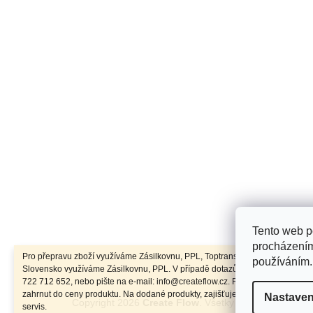
e
Tento web p
Toplist
procházením
Pro přepravu zboží využíváme Zásilkovnu, PPL, Toptrans. Pro přepravu zbož
používáním.
Slovensko využíváme Zásilkovnu, PPL. V případě dotazů volejte na tel.: +42
722 712 652, nebo pište na e-mail: info@createflow.cz. Recyklační poplatek 
zahrnut do ceny produktu. Na dodané produkty, zajišťujeme záruční a pozár
Nastaven
Copyright 2026
Create Flow
. Všetky práva vyhradené
servis.