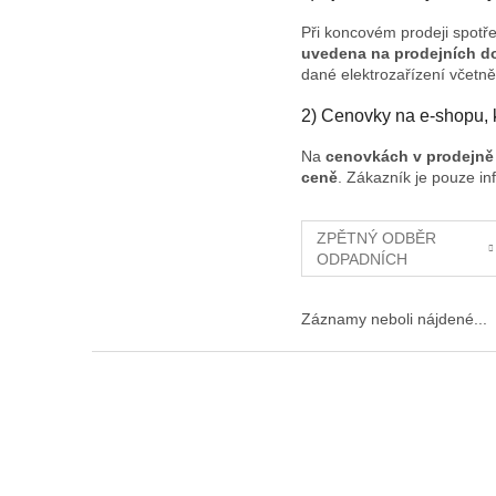
Při koncovém prodeji spotř
uvedena na prodejních d
dané elektrozařízení včetně
2) Cenovky na e-shopu,
Na
cenovkách v prodejně 
ceně
. Zákazník je pouze in
ZPĚTNÝ ODBĚR
ODPADNÍCH
ELEKTROZAŘÍZENÍ
Záznamy neboli nájdené...
Z
á
p
ä
t
i