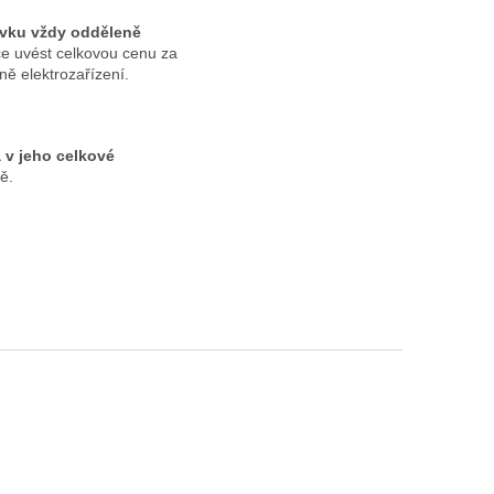
ěvku vždy odděleně
e uvést celkovou cenu za
eně elektrozařízení.
 v jeho celkové
ně.