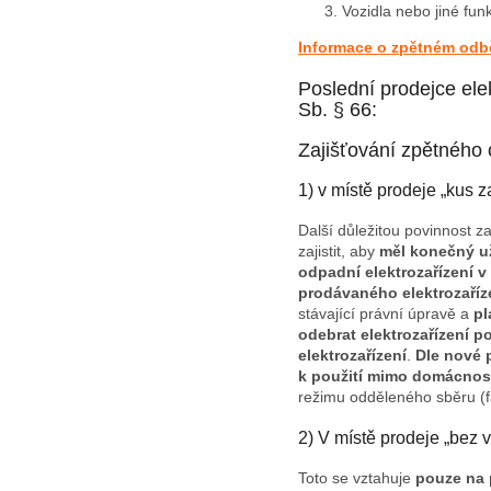
Vozidla nebo jiné fun
Informace o zpětném odběr
Poslední prodejce ele
Sb. § 66:
Zajišťování zpětného 
1) v místě prodeje „kus z
Další důležitou povinnost z
zajistit, aby
měl konečný už
odpadní elektrozařízení v
prodávaného elektrozaříze
stávající právní úpravě a
pl
odebrat elektrozařízení p
elektrozařízení
.
Dle nové 
k použití mimo domácnost
režimu odděleného sběru (f
2) V místě prodeje „bez 
Toto se vztahuje
pouze na p