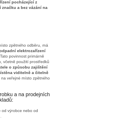
ízení pocházející z
 značku a bez vázání na
 místo zpětného odběru, má
 odpadní elektrozařízení
Tato povinnost primárně
, včetně použití prostředků
ele o způsobu zajištění
stěna viditelně a čitelně
 na veřejné místo zpětného
ýrobku a na prodejních
kladů:
ete od výrobce nebo od
.