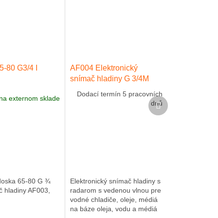
5-80 G3/4 I
AF004 Elektronický
snímač hladiny G 3/4M
Dodací termín 5 pracovních
na externom sklade
Ďalší
dnů
produkt
doska 65-80 G ¾
Elektronický snímač hladiny s
č hladiny AF003,
radarom s vedenou vlnou pre
vodné chladiče, oleje, médiá
na báze oleja, vodu a médiá
podobné vode Elektronický