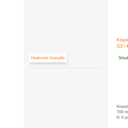
Koaxi
G3 / 
Skla
Hadicové čerpadlo
Koaxiá
700 m
G ¾ p