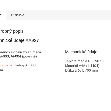
s
Diskusia
robný popis
hnické údaje AA927
Mechanické údaje
prenos signálu zo snímača
AF003, AF004 (povinné)
Teplota média 0
... 90 °C
snímače
hladiny AF003,
Materiál V4A
(1.4404)
04
Dĺžka
tyče
L 700
mm