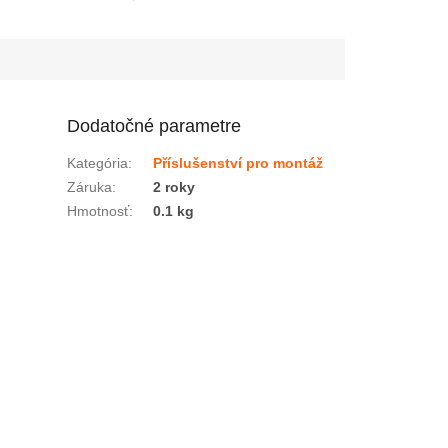
hladinový snímač AF004 je
vybavený...
Dodatočné parametre
Kategória
:
Příslušenství pro montáž
Záruka
:
2 roky
Hmotnosť
:
0.1 kg