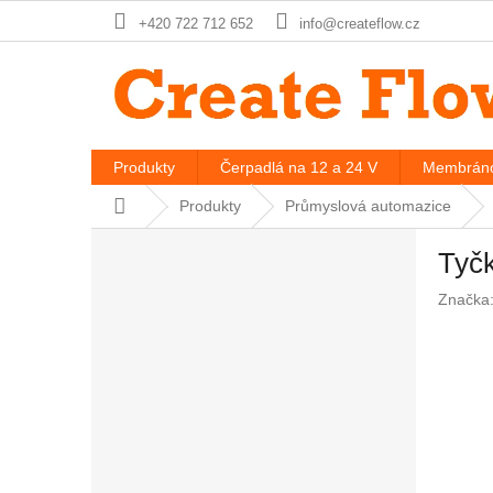
Prejsť
+420 722 712 652
info@createflow.cz
na
obsah
Produkty
Čerpadlá na 12 a 24 V
Membráno
Domov
Produkty
Průmyslová automazice
B
Tyč
o
č
Značka
n
ý
p
a
n
e
l