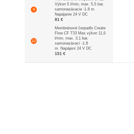
Výkon 5 l/min, max. 5,5 bar,
samonasávacie -1.8 m.
Napájanie 24 V DC
81 €
Membránové čerpadlo Create
Flow CF T33 Max.výkon 11,6
l/min, max. 3,1 bar,
samonasávací -1.8
m. Napájení 24 V DC
151 €
Z
á
p
ä
t
i
e