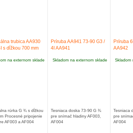
álna trubica AA930
Príruba AA941 73-90 G3 /
Príruba 6
4I s dĺžkou 700 mm
4I AA941
AA942
dom na externom sklade
Skladom na externom sklade
Skladom 
lna rúrka G ¾ s dĺžkou
Tesniaca doska 73-90 G ¾
Tesniaca 
m Procesné pripojenie
pre snímač hladiny AF003,
pre sníma
re AF003 a AF004
AF004
AF004