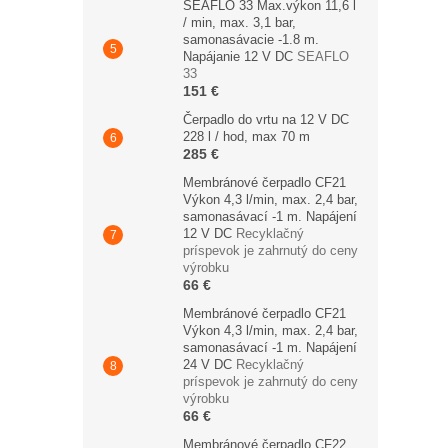
SEAFLO 33 Max.výkon 11,6 l
/ min, max. 3,1 bar,
samonasávacie -1.8 m.
Napájanie 12 V DC
SEAFLO
33
151 €
Čerpadlo do vrtu na 12 V DC
228 l / hod, max 70 m
285 €
Membránové čerpadlo CF21
Výkon 4,3 l/min, max. 2,4 bar,
samonasávací -1 m. Napájení
12 V DC
Recyklačný
príspevok je zahrnutý do ceny
výrobku
66 €
Membránové čerpadlo CF21
Výkon 4,3 l/min, max. 2,4 bar,
samonasávací -1 m. Napájení
24 V DC
Recyklačný
príspevok je zahrnutý do ceny
výrobku
66 €
Membránové čerpadlo CF22