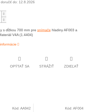
oručiť do:
12.8.2026
dy s dĺžkou 700 mm pre
snímače
hladiny AF003 a
ateriál V4A (1.4404)
 informácie
OPÝTAŤ SA
STRÁŽIŤ
ZDIEĽAŤ
Kód:
AA942
Kód:
AF004