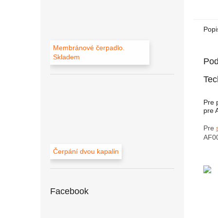
Popi
Membránové čerpadlo.
Skladem
Pod
Tec
Pre 
pre 
Pre
AF0
Čerpání dvou kapalin
Facebook