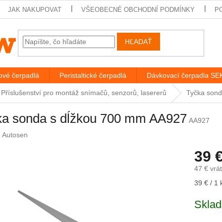
JAK NAKUPOVAT
VŠEOBECNÉ OBCHODNÍ PODMÍNKY
P
HĽADAŤ
vé čerpadlá
Peristaltické čerpadlá
Dávkovací čerpadla S
Příslušenství pro montáž snímačů, senzorů, lasererů
Tyčka sond
ka sonda s dĺžkou 700 mm AA927
AA927
:
Autosen
39 
47 € vrá
Jednotk
39 € / 1 
cena:
Sklad