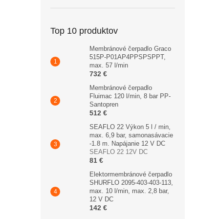
Top 10 produktov
Membránové čerpadlo Graco
515P-P01AP4PPSPSPPT,
max. 57 l/min
732 €
Membránové čerpadlo
Fluimac 120 l/min, 8 bar PP-
Santopren
512 €
SEAFLO 22 Výkon 5 l / min,
max. 6,9 bar, samonasávacie
-1.8 m. Napájanie 12 V DC
SEAFLO 22 12V DC
81 €
Elektormembránové čerpadlo
SHURFLO 2095-403-403-113,
max. 10 l/min, max. 2,8 bar,
12 V DC
142 €