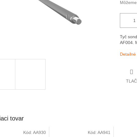
Môžeme d
Tyč son
AF004. M
Detailné
TLAČ
iaci tovar
Kód:
AA930
Kód:
AA941