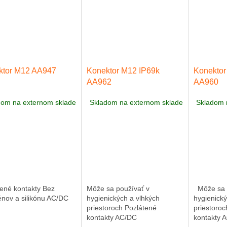
ktor M12 AA947
Konektor M12 IP69k
Konektor
AA962
AA960
dom na externom sklade
Skladom na externom sklade
Skladom 
tené kontakty Bez
Môže sa používať v
Môže sa p
énov a silikónu AC/DC
hygienických a vlhkých
hygienický
priestoroch Pozlátené
priestoroc
kontakty AC/DC
kontakty 