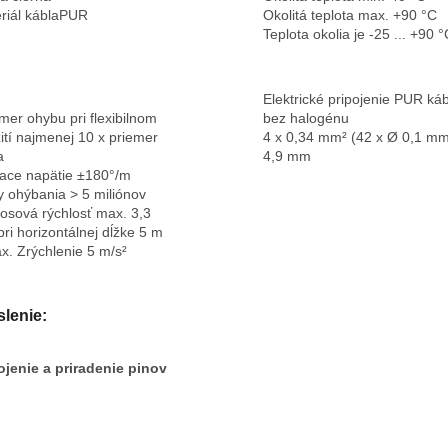
riál kábla
PUR
Okolitá teplota max. +90 °C
Teplota okolia je -25
... +90 °
Elektrické pripojenie PUR
káb
mer ohybu pri flexibilnom
bez halogénu
ití
najmenej 10 x priemer
4 x 0,34 mm² (42 x Ø 0,1 m
a
4,9 mm
iace napätie ±
180°/m
y ohýbania >
5 miliónov
osová rýchlosť
max. 3,3
pri horizontálnej dĺžke 5 m
x. Zrýchlenie 5 m/s²
slenie:
ojenie a priradenie pinov