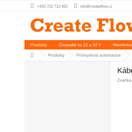
Prejsť
+420 722 712 652
info@createflow.cz
na
obsah
Produkty
Čerpadlá na 12 a 24 V
Membráno
Domov
Produkty
Průmyslová automazice
B
Káb
o
č
Značka
n
ý
p
a
n
e
l