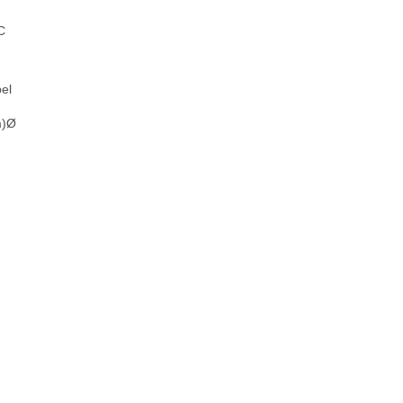
C
el
m)Ø