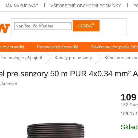
JAK NAKUPOVAT
VŠEOBECNÉ OBCHODNÍ PODMÍNKY
P
HĽADAŤ
vé čerpadlá
Peristaltické čerpadlá
Dávkovací čerpadla S
Technologie připojení
Kabely pro senzory
Kábel pre senzo
el pre senzory 50 m PUR 4x0,34 mm² 
:
Autosen
109
132 € v
Jednotk
109 € / 1
cena:
Sklad