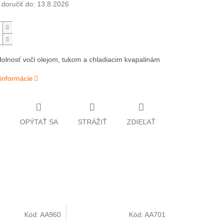
oručiť do:
13.8.2026
olnosť voči olejom, tukom a chladiacim kvapalinám
 informácie
OPÝTAŤ SA
STRÁŽIŤ
ZDIEĽAŤ
Kód:
AA960
Kód:
AA701