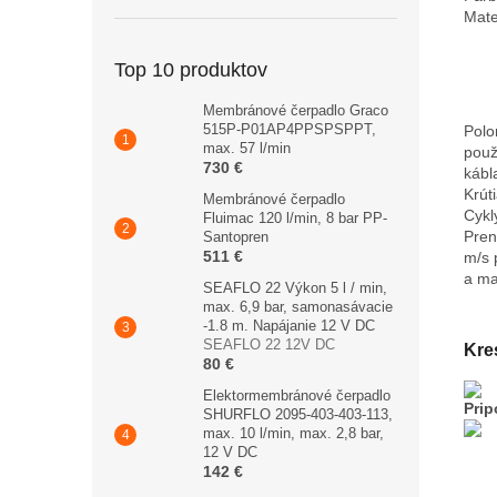
Mate
Top 10 produktov
Membránové čerpadlo Graco
515P-P01AP4PPSPSPPT,
Polo
max. 57 l/min
použ
730 €
kábl
Krút
Membránové čerpadlo
Cykl
Fluimac 120 l/min, 8 bar PP-
Pren
Santopren
511 €
m/s 
a ma
SEAFLO 22 Výkon 5 l / min,
max. 6,9 bar, samonasávacie
-1.8 m. Napájanie 12 V DC
SEAFLO 22 12V DC
Kre
80 €
Elektormembránové čerpadlo
Prip
SHURFLO 2095-403-403-113,
max. 10 l/min, max. 2,8 bar,
12 V DC
142 €