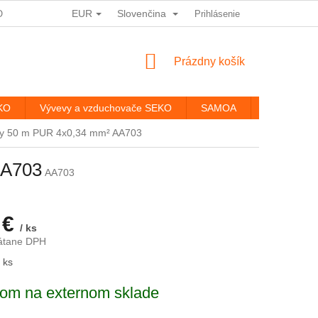
EUR
Slovenčina
ODMÍNKY OCHRANY OSOBNÍCH ÚDAJŮ
Prihlásenie
HODNOTENIE OBCHODU
NÁKUPNÝ
Prázdny košík
KOŠÍK
EKO
Vývevy a vzduchovače SEKO
SAMOA
Kontakty
ry 50 m PUR 4x0,34 mm² AA703
AA703
AA703
 €
/ ks
rátane DPH
ová
 ks
om na externom sklade