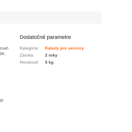
Dodatočné parametre
ozsah
Kategória
:
Kabely pro senzory
9K.
Záruka
:
2 roky
Hmotnosť
:
5 kg
00