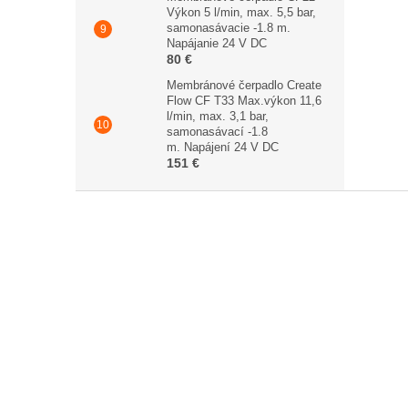
Výkon 5 l/min, max. 5,5 bar,
samonasávacie -1.8 m.
Napájanie 24 V DC
80 €
Membránové čerpadlo Create
Flow CF T33 Max.výkon 11,6
l/min, max. 3,1 bar,
samonasávací -1.8
m. Napájení 24 V DC
151 €
Z
á
p
ä
t
i
e