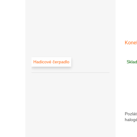
Kone
Skla
Hadicové čerpadlo
Pozlá
halog