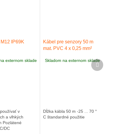
 M12 IP69K
Kábel pre senzory 50 m
mat. PVC 4 x 0,25 mm²
AA701
na externom sklade
Skladom na externom sklade
Ďalší
produkt
oužívať v
Dĺžka kábla 50 m -25 ... 70 °
ch a vlhkých
C štandardné použitie
h Pozlátené
AC/DC