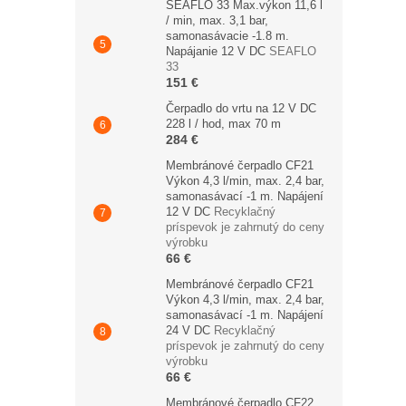
SEAFLO 33 Max.výkon 11,6 l
/ min, max. 3,1 bar,
samonasávacie -1.8 m.
Napájanie 12 V DC
SEAFLO
33
151 €
Čerpadlo do vrtu na 12 V DC
228 l / hod, max 70 m
284 €
Membránové čerpadlo CF21
Výkon 4,3 l/min, max. 2,4 bar,
samonasávací -1 m. Napájení
12 V DC
Recyklačný
príspevok je zahrnutý do ceny
výrobku
66 €
Membránové čerpadlo CF21
Výkon 4,3 l/min, max. 2,4 bar,
samonasávací -1 m. Napájení
24 V DC
Recyklačný
príspevok je zahrnutý do ceny
výrobku
66 €
Membránové čerpadlo CF22