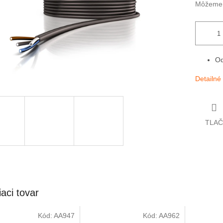
Môžeme d
Od
Detailné
TLAČ
iaci tovar
Kód:
AA947
Kód:
AA962