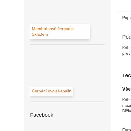
Popi
Membránové čerpadlo.
Skladem
Pod
Kábe
prev
Tec
Vše
Čerpání dvou kapalin
Kábe
maz
Dĺžk
Facebook
Far