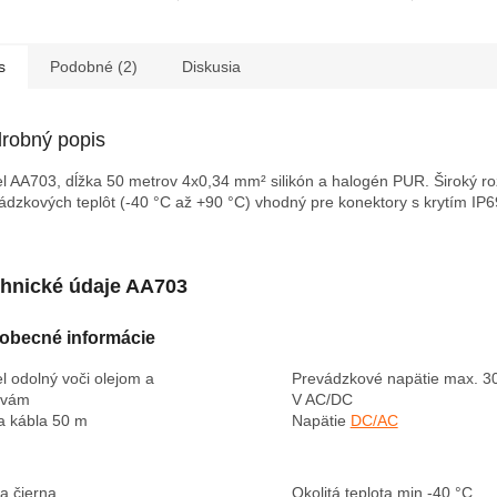
s
Podobné (2)
Diskusia
robný popis
l AA703, dĺžka 50 metrov 4x0,34 mm² silikón a halogén PUR. Široký r
ádzkových teplôt (-40 °C až +90 °C) vhodný pre konektory s krytím IP6
hnické údaje AA703
obecné informácie
l odolný voči olejom a
Prevádzkové napätie
max. 3
ivám
V AC/DC
a kábla
50 m
Napätie
DC/AC
ba
čierna
Okolitá teplota min.
-40 °C